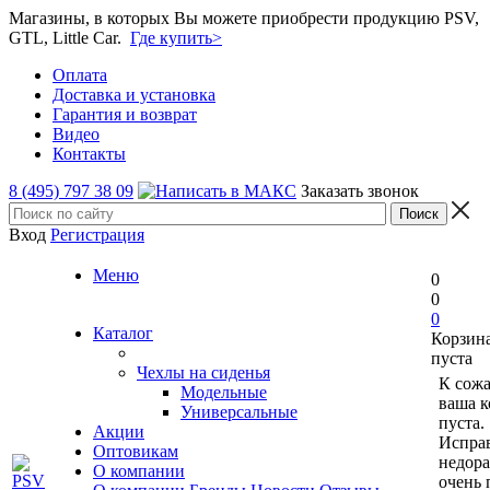
Магазины, в которых Вы можете приобрести продукцию PSV,
GTL, Little Car.
Где купить>
Оплата
Доставка и установка
Гарантия и возврат
Видео
Контакты
8 (495) 797 38 09
Заказать звонок
Вход
Регистрация
Меню
0
0
0
Каталог
Корзин
пуста
Чехлы на сиденья
К сож
Модельные
ваша к
Универсальные
пуста.
Акции
Исправ
Оптовикам
недор
О компании
очень 