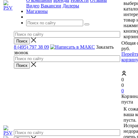
О компании
Бренды
Новости
Отзывы
выбери
Видео
Вакансии
Дилеры
катало
Магазины
интер
товар 
нажми
кнопк
корзин
Общая 
8 (495) 797 38 09
Заказать
руб.
звонок
Перейт
корзин
0
0
0
Корзин
пуста
К сож
ваша к
пуста.
Исправ
недор
очень 