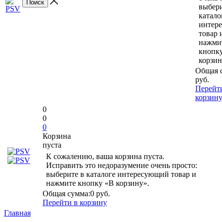
выбери
катало
интер
товар 
нажми
кнопк
корзин
Общая 
руб.
Перейт
корзин
0
0
0
Корзина
пуста
К сожалению, ваша корзина пуста.
Исправить это недоразумение очень просто:
выберите в каталоге интересующий товар и
нажмите кнопку «В корзину».
Общая сумма:
0 руб.
Перейти в корзину
Главная
-