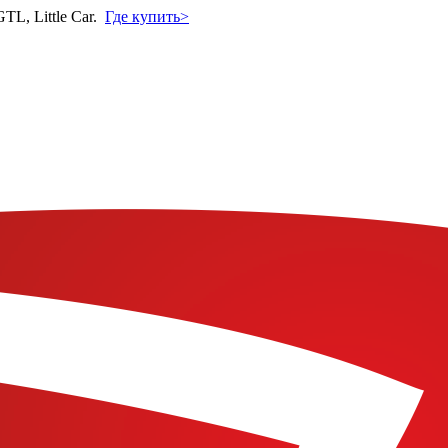
L, Little Car.
Где купить>