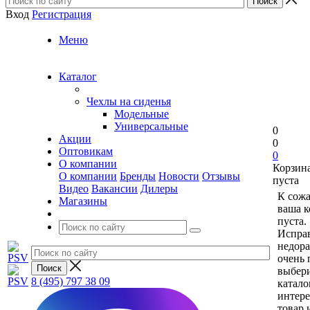
Вход
Регистрация
Меню
Каталог
Чехлы на сиденья
Модельные
Универсальные
0
Акции
0
Оптовикам
0
О компании
Корзин
О компании
Бренды
Новости
Отзывы
пуста
Видео
Вакансии
Дилеры
К сож
Магазины
ваша к
пуста.
Исправ
недор
очень 
выбери
8 (495) 797 38 09
катало
интер
товар 