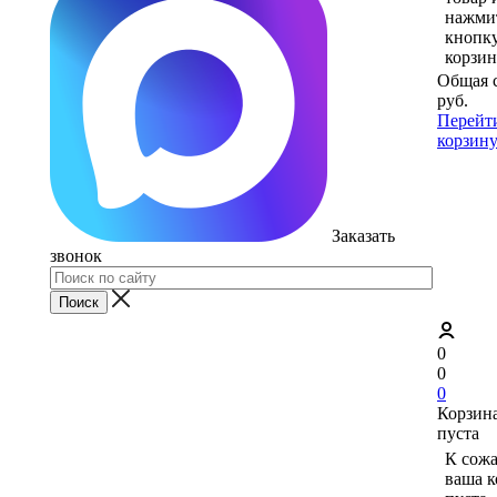
нажми
кнопк
корзин
Общая 
руб.
Перейт
корзин
Заказать
звонок
0
0
0
Корзин
пуста
К сож
ваша к