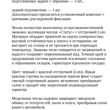
подголовники задние Г-образные — 3 шт.,
задний подлокотник — 1 шт.
Дополнительно прилагается установочный комплект с
крючками для надежной фиксации.
Чехлы полностью выполнены из высококачественной
экокожи, коллекция чехлов «Статус» с отстрочкой Loto.
Материал обладает приятной на ощупь поверхностью,
высокой устойчивостью к износу и истиранию, не
выгорает на солнце и не трескается при перепадах
температур. Экокожа легко очищается от загрязнений и
надолго сохраняет первоначальный вид. Точный крой и
продуманная система креплений исключают сползание
и образование складок, гарантируя идеальную посадку.
Цвет: черный с красной отстрочкой (Loto). Яркая
красная строчка на насыщенном черном фоне создает
смелый спортивный акцент, мгновенно преображает
салон и придает ему энергичный индивидуальный
характер.
Модельные чехлы надежно защищают заводскую
обивку от потертостей, пыли и влаги, преображая салон
вашего автомобиля.