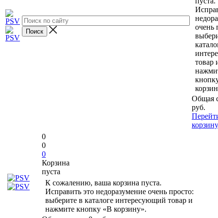
пуста.
Исправ
недор
очень 
выбери
катало
интер
товар 
нажми
кнопк
корзин
Общая 
руб.
Перейт
корзин
0
0
0
Корзина
пуста
К сожалению, ваша корзина пуста.
Исправить это недоразумение очень просто:
выберите в каталоге интересующий товар и
нажмите кнопку «В корзину».