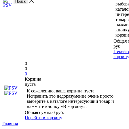
выбери
катало
интер
товар 
нажми
кнопк
корзин
Общая 
руб.
Перейт
корзин
0
0
0
Корзина
пуста
К сожалению, ваша корзина пуста.
Исправить это недоразумение очень просто:
выберите в каталоге интересующий товар и
нажмите кнопку «В корзину».
Общая сумма:
0 руб.
Перейти в корзину
Главная
-