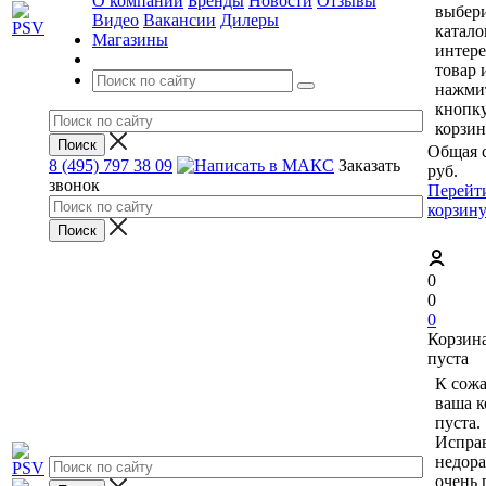
О компании
Бренды
Новости
Отзывы
выбери
Видео
Вакансии
Дилеры
катало
Магазины
интер
товар 
нажми
кнопк
корзин
Общая 
8 (495) 797 38 09
Заказать
руб.
звонок
Перейт
корзин
0
0
0
Корзин
пуста
К сож
ваша к
пуста.
Исправ
недор
очень 