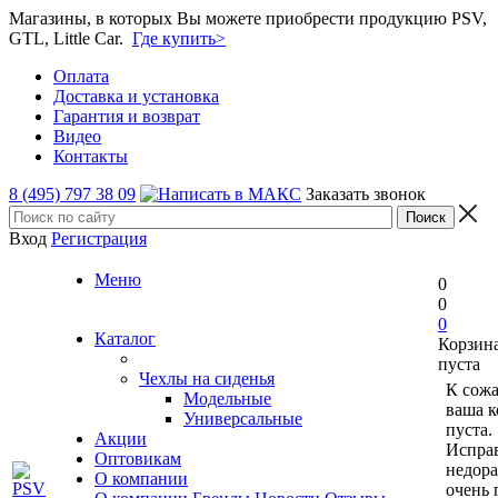
Магазины, в которых Вы можете приобрести продукцию PSV,
GTL, Little Car.
Где купить>
Оплата
Доставка и установка
Гарантия и возврат
Видео
Контакты
8 (495) 797 38 09
Заказать звонок
Вход
Регистрация
Меню
0
0
0
Каталог
Корзин
пуста
Чехлы на сиденья
К сож
Модельные
ваша к
Универсальные
пуста.
Акции
Исправ
Оптовикам
недор
О компании
очень 