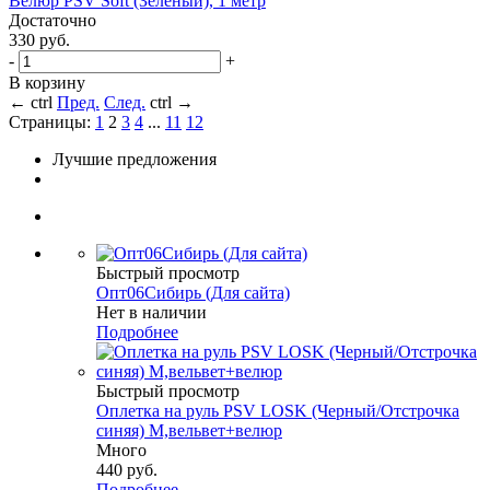
Велюр PSV Soft (Зеленый), 1 метр
Достаточно
330
руб.
-
+
В корзину
←
ctrl
Пред.
След.
ctrl
→
Страницы:
1
2
3
4
...
11
12
Лучшие предложения
Быстрый просмотр
Опт06Сибирь (Для сайта)
Нет в наличии
Подробнее
Быстрый просмотр
Оплетка на руль PSV LOSK (Черный/Отстрочка
синяя) M,вельвет+велюр
Много
440
руб.
Подробнее