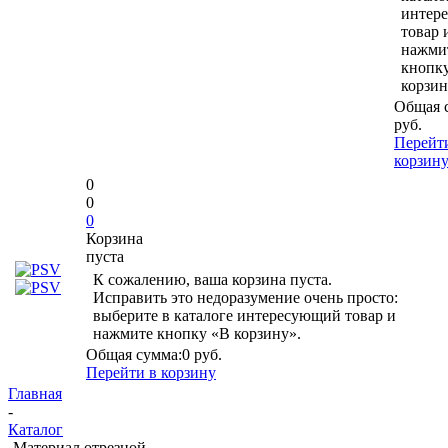
интер
товар 
нажми
кнопк
корзин
Общая 
руб.
Перейт
корзин
0
0
0
Корзина
пуста
К сожалению, ваша корзина пуста.
Исправить это недоразумение очень просто:
выберите в каталоге интересующий товар и
нажмите кнопку «В корзину».
Общая сумма:
0 руб.
Перейти в корзину
Главная
-
Каталог
-
Материал отрезной