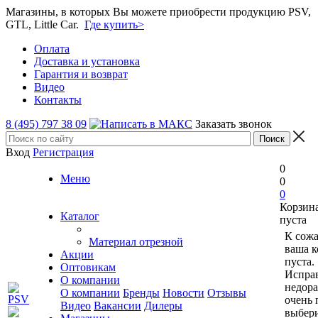
Магазины, в которых Вы можете приобрести продукцию PSV,
GTL, Little Car.
Где купить>
Оплата
Доставка и установка
Гарантия и возврат
Видео
Контакты
8 (495) 797 38 09
Заказать звонок
Вход
Регистрация
0
Меню
0
0
Корзин
Каталог
пуста
К сож
Материал отрезной
ваша к
Акции
пуста.
Оптовикам
Исправ
О компании
недор
О компании
Бренды
Новости
Отзывы
очень 
Видео
Вакансии
Дилеры
выбери