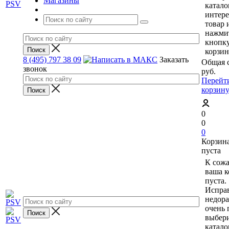
Магазины
катало
интер
товар 
нажми
кнопк
корзин
8 (495) 797 38 09
Заказать
Общая 
звонок
руб.
Перейт
корзин
0
0
0
Корзин
пуста
К сож
ваша к
пуста.
Исправ
недор
очень 
выбери
катало