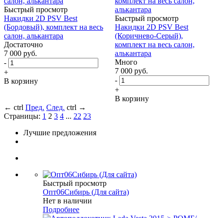
Быстрый просмотр
Накидки 2D PSV Best
Быстрый просмотр
(Бордовый), комплект на весь
Накидки 2D PSV Best
салон, алькантара
(Коричнево-Серый),
Достаточно
комплект на весь салон,
7 000
руб.
алькантара
Много
-
7 000
руб.
+
-
В корзину
+
В корзину
←
ctrl
Пред.
След.
ctrl
→
Страницы:
1
2
3
4
...
22
23
Лучшие предложения
Быстрый просмотр
Опт06Сибирь (Для сайта)
Нет в наличии
Подробнее