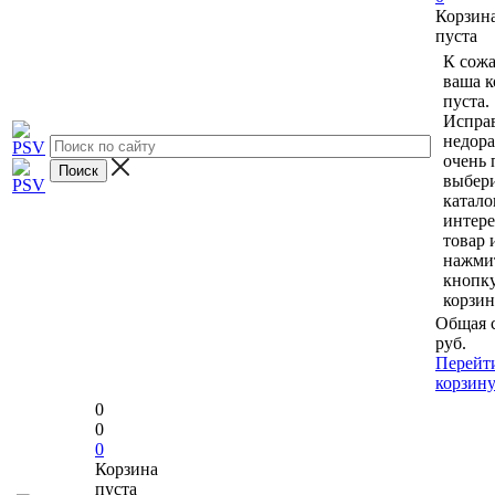
Корзин
пуста
К сож
ваша к
пуста.
Исправ
недор
очень 
выбери
катало
интер
товар 
нажми
кнопк
корзин
Общая 
руб.
Перейт
корзин
0
0
0
Корзина
пуста