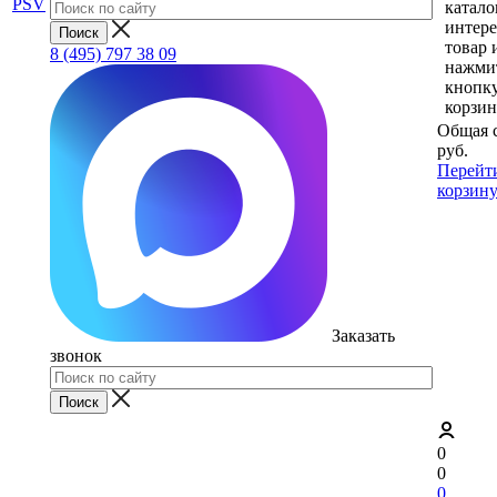
катало
интер
товар 
8 (495) 797 38 09
нажми
кнопк
корзин
Общая 
руб.
Перейт
корзин
Заказать
звонок
0
0
0