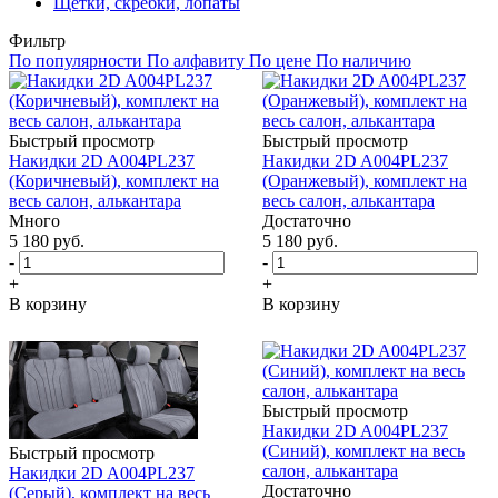
Щётки, скребки, лопаты
Фильтр
По популярности
По алфавиту
По цене
По наличию
Быстрый просмотр
Быстрый просмотр
Накидки 2D A004PL237
Накидки 2D A004PL237
(Коричневый), комплект на
(Оранжевый), комплект на
весь салон, алькантара
весь салон, алькантара
Много
Достаточно
5 180
руб.
5 180
руб.
-
-
+
+
В корзину
В корзину
Быстрый просмотр
Накидки 2D A004PL237
(Синий), комплект на весь
Быстрый просмотр
салон, алькантара
Накидки 2D A004PL237
Достаточно
(Серый), комплект на весь