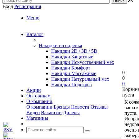
Вход
Регистрация
Меню
Каталог
Накидки на сиденья
Накидки 2D / 3D / 5D
Накидки Защитные
Накидки Искусственный мех
Накидки Комфорт
0
Накидки Массажные
0
Накидки Натуральный мех
0
Накидки Подогрев
Корзин
Акции
пуста
Оптовикам
О компании
К сож
О компании
Бренды
Новости
Отзывы
ваша к
Видео
Вакансии
Дилеры
пуста.
Магазины
Исправ
недор
очень 
выбери