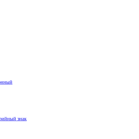
онный
арийный знак