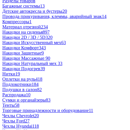
Разделы товаров
Багажные системы
13
Детские автокресла и бустеры
20
Провода прикуривания, клеммы, аварийный знак
14
Компрессоры
1
Материал отрезной
234
Накидки на сиденья
897
Накидки 2D / 3D / 5D
320
Накидки Искусственный мех
63
Накидки Комфорт
343
Накидки Защитные
9
Накидки Массажные
90
Накидки Натуральный мех
33
Накидки Подогрев
39
Нитки
19
Оплетки на руль
418
Подлокотники
184
Подушки в салон
82
Распродажа
10
Сумки и органайзеры
83
Тенты
58
Торговые принадлежности и оборудование
11
Чехлы Chevrolet
20
Чехлы Ford
27
Чехлы Hyundai
118