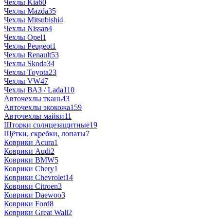
Чехлы Kia
60
Чехлы Mazda
35
Чехлы Mitsubishi
4
Чехлы Nissan
4
Чехлы Opel
1
Чехлы Peugeot
1
Чехлы Renault
53
Чехлы Skoda
34
Чехлы Toyota
23
Чехлы VW
47
Чехлы ВАЗ / Lada
110
Авточехлы ткань
43
Авточехлы экокожа
159
Авточехлы майки
11
Шторки солнцезащитные
19
Щётки, скребки, лопаты
7
Коврики Acura
1
Коврики Audi
2
Коврики BMW
5
Коврики Chery
1
Коврики Chevrolet
14
Коврики Citroen
3
Коврики Daewoo
3
Коврики Ford
8
Коврики Great Wall
2