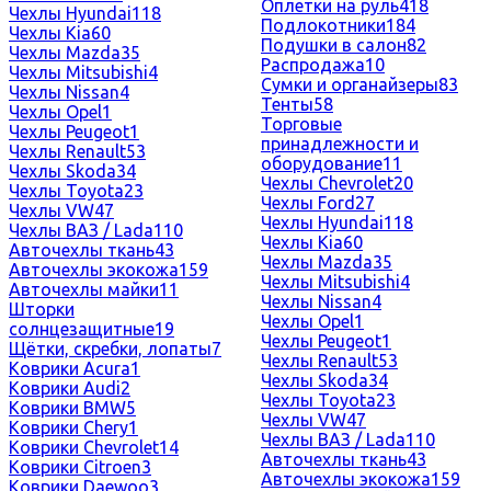
Оплетки на руль
418
Чехлы Hyundai
118
Подлокотники
184
Чехлы Kia
60
Подушки в салон
82
Чехлы Mazda
35
Распродажа
10
Чехлы Mitsubishi
4
Сумки и органайзеры
83
Чехлы Nissan
4
Тенты
58
Чехлы Opel
1
Торговые
Чехлы Peugeot
1
принадлежности и
Чехлы Renault
53
оборудование
11
Чехлы Skoda
34
Чехлы Chevrolet
20
Чехлы Toyota
23
Чехлы Ford
27
Чехлы VW
47
Чехлы Hyundai
118
Чехлы ВАЗ / Lada
110
Чехлы Kia
60
Авточехлы ткань
43
Чехлы Mazda
35
Авточехлы экокожа
159
Чехлы Mitsubishi
4
Авточехлы майки
11
Чехлы Nissan
4
Шторки
Чехлы Opel
1
солнцезащитные
19
Чехлы Peugeot
1
Щётки, скребки, лопаты
7
Чехлы Renault
53
Коврики Acura
1
Чехлы Skoda
34
Коврики Audi
2
Чехлы Toyota
23
Коврики BMW
5
Чехлы VW
47
Коврики Chery
1
Чехлы ВАЗ / Lada
110
Коврики Chevrolet
14
Авточехлы ткань
43
Коврики Citroen
3
Авточехлы экокожа
159
Коврики Daewoo
3