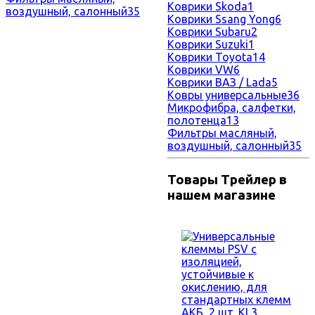
Коврики Skoda
1
воздушный, салонный
35
Коврики Ssang Yong
6
Коврики Subaru
2
Коврики Suzuki
1
Коврики Toyota
14
Коврики VW
6
Коврики ВАЗ / Lada
5
Ковры универсальные
36
Микрофибра, салфетки,
полотенца
13
Фильтры масляный,
воздушный, салонный
35
Товары Трейлер в
нашем магазине