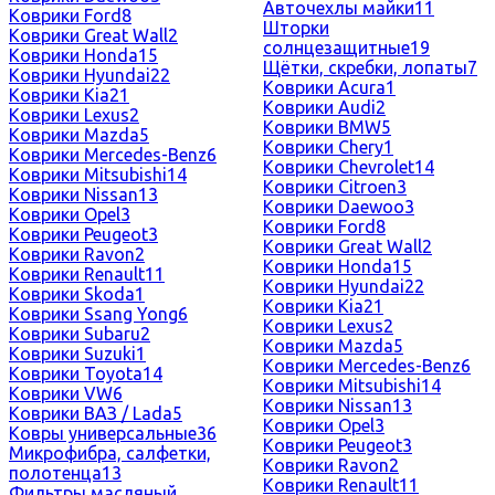
Авточехлы майки
11
Коврики Ford
8
Шторки
Коврики Great Wall
2
солнцезащитные
19
Коврики Honda
15
Щётки, скребки, лопаты
7
Коврики Hyundai
22
Коврики Acura
1
Коврики Kia
21
Коврики Audi
2
Коврики Lexus
2
Коврики BMW
5
Коврики Mazda
5
Коврики Chery
1
Коврики Mercedes-Benz
6
Коврики Chevrolet
14
Коврики Mitsubishi
14
Коврики Citroen
3
Коврики Nissan
13
Коврики Daewoo
3
Коврики Opel
3
Коврики Ford
8
Коврики Peugeot
3
Коврики Great Wall
2
Коврики Ravon
2
Коврики Honda
15
Коврики Renault
11
Коврики Hyundai
22
Коврики Skoda
1
Коврики Kia
21
Коврики Ssang Yong
6
Коврики Lexus
2
Коврики Subaru
2
Коврики Mazda
5
Коврики Suzuki
1
Коврики Mercedes-Benz
6
Коврики Toyota
14
Коврики Mitsubishi
14
Коврики VW
6
Коврики Nissan
13
Коврики ВАЗ / Lada
5
Коврики Opel
3
Ковры универсальные
36
Коврики Peugeot
3
Микрофибра, салфетки,
Коврики Ravon
2
полотенца
13
Коврики Renault
11
Фильтры масляный,