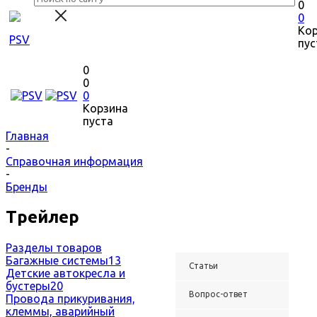
0
0
Ко
пус
0
0
0
Корзина
пуста
Главная
-
Справочная информация
-
Бренды
Трейлер
Разделы товаров
Багажные системы
13
Статьи
Детские автокресла и
бустеры
20
Вопрос-ответ
Провода прикуривания,
клеммы, аварийный