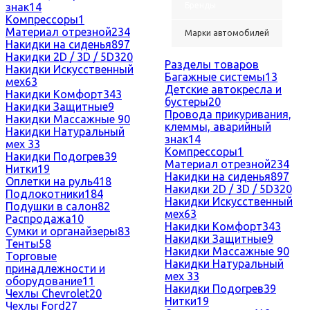
знак
14
Бренды
Компрессоры
1
Материал отрезной
234
Марки автомобилей
Накидки на сиденья
897
Накидки 2D / 3D / 5D
320
Разделы товаров
Накидки Искусственный
Багажные системы
13
мех
63
Детские автокресла и
Накидки Комфорт
343
бустеры
20
Накидки Защитные
9
Провода прикуривания,
Накидки Массажные
90
клеммы, аварийный
Накидки Натуральный
знак
14
мех
33
Компрессоры
1
Накидки Подогрев
39
Материал отрезной
234
Нитки
19
Накидки на сиденья
897
Оплетки на руль
418
Накидки 2D / 3D / 5D
320
Подлокотники
184
Накидки Искусственный
Подушки в салон
82
мех
63
Распродажа
10
Накидки Комфорт
343
Сумки и органайзеры
83
Накидки Защитные
9
Тенты
58
Накидки Массажные
90
Торговые
Накидки Натуральный
принадлежности и
мех
33
оборудование
11
Накидки Подогрев
39
Чехлы Chevrolet
20
Нитки
19
Чехлы Ford
27