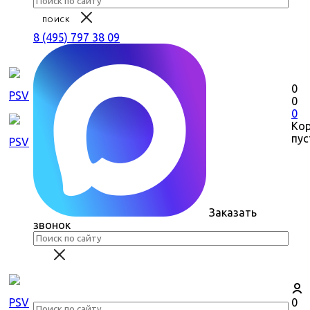
8 (495) 797 38 09
0
0
0
Ко
пус
Заказать
звонок
0