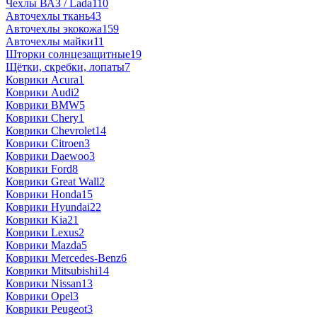
Чехлы ВАЗ / Lada
110
Авточехлы ткань
43
Авточехлы экокожа
159
Авточехлы майки
11
Шторки солнцезащитные
19
Щётки, скребки, лопаты
7
Коврики Acura
1
Коврики Audi
2
Коврики BMW
5
Коврики Chery
1
Коврики Chevrolet
14
Коврики Citroen
3
Коврики Daewoo
3
Коврики Ford
8
Коврики Great Wall
2
Коврики Honda
15
Коврики Hyundai
22
Коврики Kia
21
Коврики Lexus
2
Коврики Mazda
5
Коврики Mercedes-Benz
6
Коврики Mitsubishi
14
Коврики Nissan
13
Коврики Opel
3
Коврики Peugeot
3