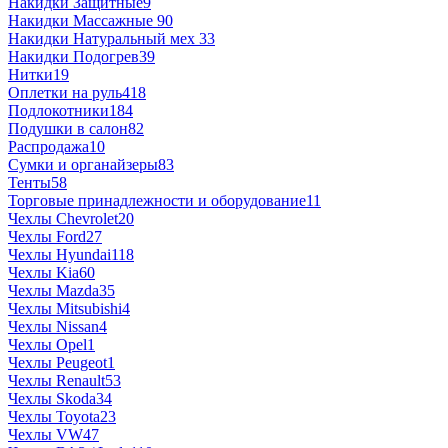
Накидки Защитные
9
Накидки Массажные
90
Накидки Натуральный мех
33
Накидки Подогрев
39
Нитки
19
Оплетки на руль
418
Подлокотники
184
Подушки в салон
82
Распродажа
10
Сумки и органайзеры
83
Тенты
58
Торговые принадлежности и оборудование
11
Чехлы Chevrolet
20
Чехлы Ford
27
Чехлы Hyundai
118
Чехлы Kia
60
Чехлы Mazda
35
Чехлы Mitsubishi
4
Чехлы Nissan
4
Чехлы Opel
1
Чехлы Peugeot
1
Чехлы Renault
53
Чехлы Skoda
34
Чехлы Toyota
23
Чехлы VW
47