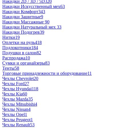
Накидки 2D / 3D / 5D
320
Накидки Искусственный мех
63
Накидки Комфорт
343
Накидки Защитные
9
Накидки Массажные
90
Накидки Натуральный мех
33
Накидки Подогрев
39
Нитки
19
Оплетки на руль
418
Подлокотники
184
Подушки в салон
82
Распродажа
10
Сумки и органайзеры
83
Тенты
58
Торговые принадлежности и оборудование
11
Чехлы Chevrolet
20
Чехлы Ford
27
Чехлы Hyundai
118
Чехлы Kia
60
Чехлы Mazda
35
Чехлы Mitsubishi
4
Чехлы Nissan
4
Чехлы Opel
1
Чехлы Peugeot
1
Чехлы Renault
53