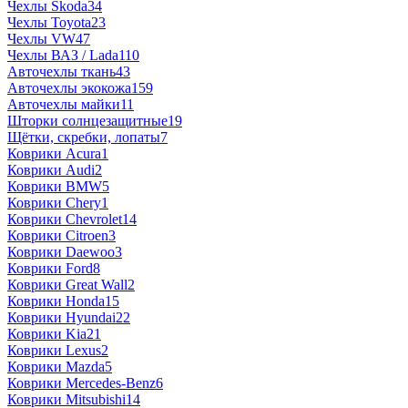
Чехлы Skoda
34
Чехлы Toyota
23
Чехлы VW
47
Чехлы ВАЗ / Lada
110
Авточехлы ткань
43
Авточехлы экокожа
159
Авточехлы майки
11
Шторки солнцезащитные
19
Щётки, скребки, лопаты
7
Коврики Acura
1
Коврики Audi
2
Коврики BMW
5
Коврики Chery
1
Коврики Chevrolet
14
Коврики Citroen
3
Коврики Daewoo
3
Коврики Ford
8
Коврики Great Wall
2
Коврики Honda
15
Коврики Hyundai
22
Коврики Kia
21
Коврики Lexus
2
Коврики Mazda
5
Коврики Mercedes-Benz
6
Коврики Mitsubishi
14