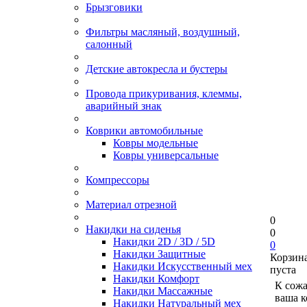
Брызговики
Фильтры масляный, воздушный,
салонный
Детские автокресла и бустеры
Провода прикуривания, клеммы,
аварийный знак
Коврики автомобильные
Ковры модельные
Ковры универсальные
Компрессоры
Материал отрезной
0
Накидки на сиденья
0
Накидки 2D / 3D / 5D
0
Накидки Защитные
Корзин
Накидки Искусственный мех
пуста
Накидки Комфорт
К сож
Накидки Массажные
ваша к
Накидки Натуральный мех