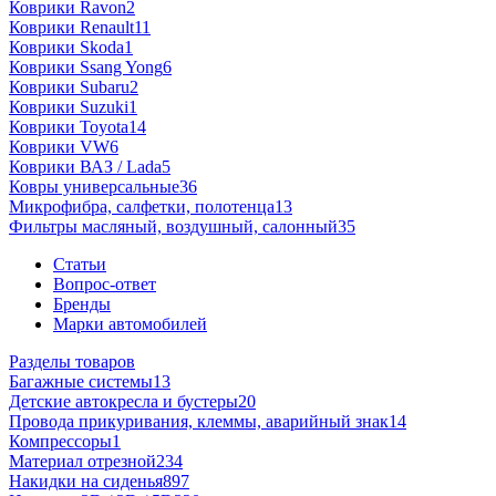
Коврики Ravon
2
Коврики Renault
11
Коврики Skoda
1
Коврики Ssang Yong
6
Коврики Subaru
2
Коврики Suzuki
1
Коврики Toyota
14
Коврики VW
6
Коврики ВАЗ / Lada
5
Ковры универсальные
36
Микрофибра, салфетки, полотенца
13
Фильтры масляный, воздушный, салонный
35
Статьи
Вопрос-ответ
Бренды
Марки автомобилей
Разделы товаров
Багажные системы
13
Детские автокресла и бустеры
20
Провода прикуривания, клеммы, аварийный знак
14
Компрессоры
1
Материал отрезной
234
Накидки на сиденья
897