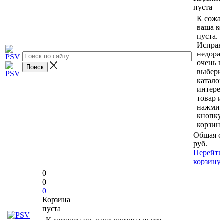
пуста
К сож
ваша к
пуста.
Исправ
недор
очень 
выбери
катало
интер
товар 
нажми
кнопк
корзин
Общая 
руб.
Перейт
корзин
0
0
0
Корзина
пуста
К сожалению, ваша корзина пуста.