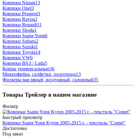
Коврики Nissan
13
Коврики Opel
3
Коврики Peugeot
3
Коврики Ravon
2
Коврики Renault
11
Коврики Skoda
1
Коврики Ssang Yong
6
Коврики Subaru
2
Коврики Suzuki
1
Коврики Toyota
14
Коврики VW
6
Коврики ВАЗ / Lada
5
Ковры универсальные
36
Микрофибра, салфетки, полотенца
13
Фильтры масляный, воздушный, салонный
35
Товары Трейлер в нашем магазине
Фильтр
Быстрый просмотр
Коврики Ssang Yong Kyron 2005-2015 г. - текстиль "Comet"
Достаточно
Под заказ