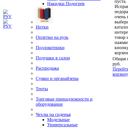
пуста.
Накидки Подогрев
Исправ
недор
очень 
выбери
Нитки
катало
интер
Оплетки на руль
товар 
нажми
Подлокотники
кнопк
корзин
Подушки в салон
Общая 
руб.
Распродажа
Перейт
корзин
Сумки и органайзеры
Тенты
Торговые принадлежности и
оборудование
Чехлы на сиденья
Модельные
Универсальные