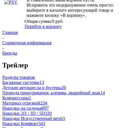
Исправить это недоразумение очень просто:
выберите в каталоге интересующий товар и
нажмите кнопку «В корзину».
Общая сумма:
0 руб.
Перейти в корзину
Главная
-
Справочная информация
-
Бренды
Трейлер
Разделы товаров
Багажные системы
13
Детские автокресла и бустеры
20
Провода прикуривания, клеммы, аварийный знак
14
Компрессоры
1
Материал отрезной
234
Накидки на сиденья
897
Накидки 2D / 3D / 5D
320
Накидки Искусственный мех
63
Накидки Комфорт
343