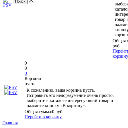
выбери
катало
интер
товар 
нажми
кнопк
корзин
Общая 
руб.
Перейт
корзин
0
0
0
Корзина
пуста
К сожалению, ваша корзина пуста.
Исправить это недоразумение очень просто:
выберите в каталоге интересующий товар и
нажмите кнопку «В корзину».
Общая сумма:
0 руб.
Перейти в корзину
Главная
-