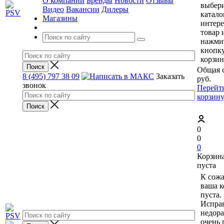
О компании
Бренды
Новости
Отзывы
выбери
Видео
Вакансии
Дилеры
катало
Магазины
интер
товар 
нажми
кнопк
корзин
Общая 
8 (495) 797 38 09
Заказать
руб.
звонок
Перейт
корзин
0
0
0
Корзин
пуста
К сож
ваша к
пуста.
Исправ
недор
очень 