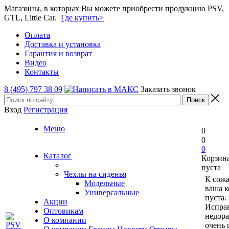
Магазины, в которых Вы можете приобрести продукцию PSV,
GTL, Little Car.
Где купить>
Оплата
Доставка и установка
Гарантия и возврат
Видео
Контакты
8 (495) 797 38 09
Заказать звонок
Вход
Регистрация
Меню
0
0
0
Каталог
Корзин
пуста
Чехлы на сиденья
К сож
Модельные
ваша к
Универсальные
пуста.
Акции
Исправ
Оптовикам
недор
О компании
очень 