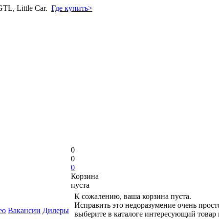
L, Little Car.
Где купить>
0
0
0
Корзина
пуста
К сожалению, ваша корзина пуста.
Исправить это недоразумение очень прост
ео
Вакансии
Дилеры
выберите в каталоге интересующий товар 