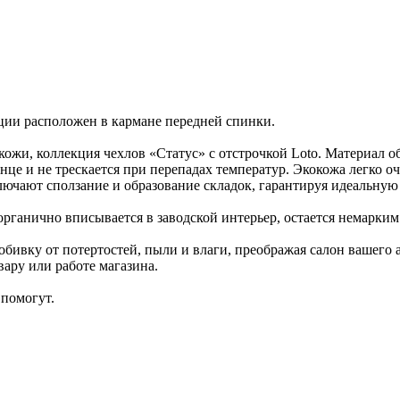
ции расположен в кармане передней спинки.
ожи, коллекция чехлов «Статус» с отстрочкой Loto. Материал о
нце и не трескается при перепадах температур. Экокожа легко о
ючают сползание и образование складок, гарантируя идеальную 
органично вписывается в заводской интерьер, остается немарким
ивку от потертостей, пыли и влаги, преображая салон вашего
ару или работе магазина.
помогут.