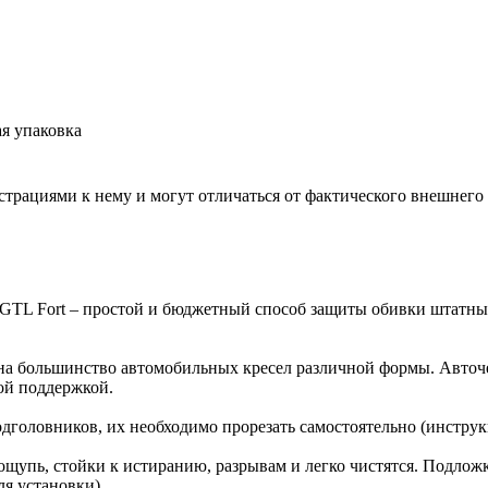
ая упаковка
ациями к нему и могут отличаться от фактического внешнего 
GTL Fort – простой и бюджетный способ защиты обивки штатных 
т на большинство автомобильных кресел различной формы. Авто
ой поддержкой.
одголовников, их необходимо прорезать самостоятельно (инструк
 ощупь, стойки к истиранию, разрывам и легко чистятся. Подлож
ля установки)