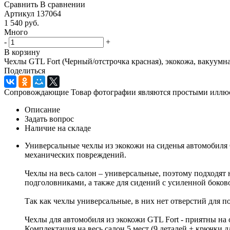
Сравнить
В сравнении
Артикул
137064
1 540
руб.
Много
-
+
В корзину
Чехлы GTL Fort (Черный/отстрочка красная), экокожа, вакуумн
Поделиться
Сопровождающие Товар фотографии являются простыми иллюстр
Описание
Задать вопрос
Наличие на складе
Универсальные чехлы из экокожи на сиденья автомобиля 
механических повреждений.
Чехлы на весь салон – универсальные, поэтому подходя
подголовниками, а также для сидений с усиленной боков
Так как чехлы универсальные, в них нет отверстий для п
Чехлы для автомобиля из экокожи GTL Fort - приятны на
Комплектация на весь салон 5 мест (9 деталей + крючки д