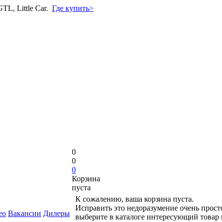
L, Little Car.
Где купить>
0
0
0
Корзина
пуста
К сожалению, ваша корзина пуста.
Исправить это недоразумение очень прост
ео
Вакансии
Дилеры
выберите в каталоге интересующий товар 