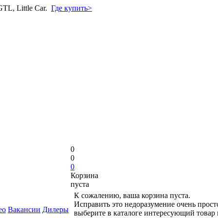
L, Little Car.
Где купить>
0
0
0
Корзина
пуста
К сожалению, ваша корзина пуста.
Исправить это недоразумение очень прост
ео
Вакансии
Дилеры
выберите в каталоге интересующий товар 