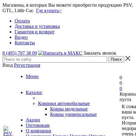
Магазины, в которых Вы можете приобрести продукцию PSV,
GTL, Little Car.
Где купить>
Оплата
Доставка и установка
Гарантия и возврат
Видео
Контакты
8 (495) 797 38 09
Заказать звонок
Вход
Регистрация
Меню
0
0
0
Каталог
Корзин
пуста
Коврики автомобильные
К сож
Ковры модельные
ваша к
Ковры универсальные
пуста.
Акции
Исправ
Оптовикам
недор
О компании
очень 