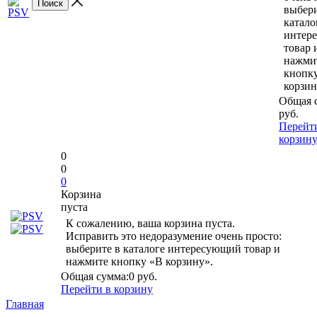
выбери
катало
интер
товар 
нажми
кнопк
корзин
Общая 
руб.
Перейт
корзин
0
0
0
Корзина
пуста
К сожалению, ваша корзина пуста.
Исправить это недоразумение очень просто:
выберите в каталоге интересующий товар и
нажмите кнопку «В корзину».
Общая сумма:
0 руб.
Перейти в корзину
Главная
-