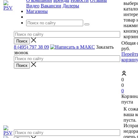
О компании
Бренды
Новости
Отзывы
выбери
Видео
Вакансии
Дилеры
катало
Магазины
интер
товар 
нажми
кнопк
корзин
Общая 
8 (495) 797 38 09
Заказать
руб.
звонок
Перейт
корзин
0
0
0
Корзин
пуста
К сож
ваша к
пуста.
Исправ
недор
очень 