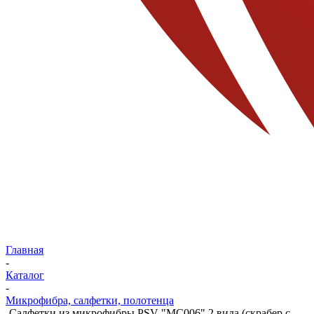
Главная
-
Каталог
-
Микрофибра, салфетки, полотенца
-
Салфетки из микрофибры PSV "МС006" 2 вида (скрабер с