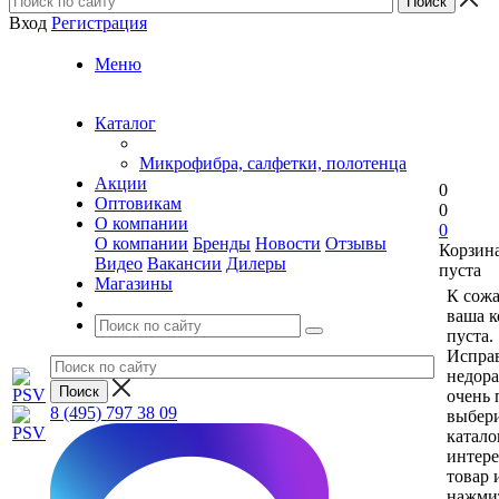
Вход
Регистрация
Меню
Каталог
Микрофибра, салфетки, полотенца
Акции
0
Оптовикам
0
О компании
0
О компании
Бренды
Новости
Отзывы
Корзин
Видео
Вакансии
Дилеры
пуста
Магазины
К сож
ваша к
пуста.
Исправ
недор
очень 
8 (495) 797 38 09
выбери
катало
интер
товар 
нажми