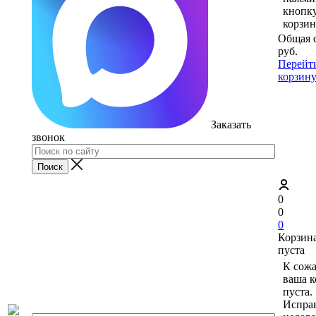
кнопк
корзин
Общая 
руб.
Перейт
корзин
Заказать
звонок
0
0
0
Корзин
пуста
К сож
ваша к
пуста.
Исправ