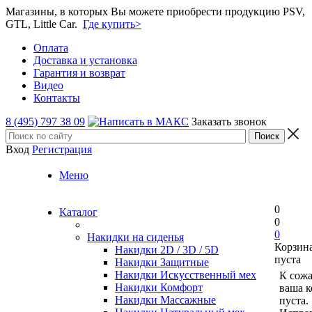
Магазины, в которых Вы можете приобрести продукцию PSV,
GTL, Little Car.
Где купить>
Оплата
Доставка и установка
Гарантия и возврат
Видео
Контакты
8 (495) 797 38 09
Заказать звонок
Вход
Регистрация
Меню
0
Каталог
0
0
Накидки на сиденья
Корзин
Накидки 2D / 3D / 5D
пуста
Накидки Защитные
Накидки Искусственный мех
К сож
Накидки Комфорт
ваша к
Накидки Массажные
пуста.