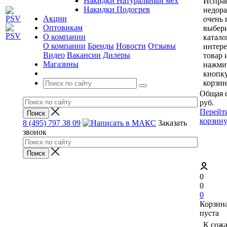
Накидки Натуральный мех
Исправ
Накидки Подогрев
недор
Акции
очень 
Оптовикам
выбери
О компании
катало
О компании
Бренды
Новости
Отзывы
интер
Видео
Вакансии
Дилеры
товар 
Магазины
нажми
кнопк
корзин
Общая 
руб.
Перейт
корзин
8 (495) 797 38 09
Заказать
звонок
0
0
0
Корзин
пуста
К сож