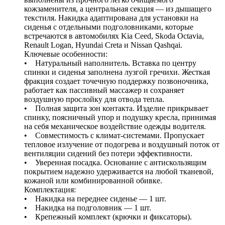
кожзаменителя, а центральная секция — из дышащего
текстиля. Накидка адаптирована для установки на
сиденья с отдельными подголовниками, которые
встречаются в автомобилях Kia Ceed, Skoda Octavia,
Renault Logan, Hyundai Creta и Nissan Qashqai.
Ключевые особенности:
• Натуральный наполнитель. Вставка по центру
спинки и сиденья заполнена лузгой гречихи. Жесткая
фракция создает точечную поддержку позвоночника,
работает как пассивный массажер и сохраняет
воздушную прослойку для отвода тепла.
• Полная защита зон контакта. Изделие прикрывает
спинку, поясничный упор и подушку кресла, принимая
на себя механическое воздействие одежды водителя.
• Совместимость с климат-системами. Пропускает
тепловое излучение от подогрева и воздушный поток от
вентиляции сидений без потери эффективности.
• Уверенная посадка. Основание с антискользящим
покрытием надежно удерживается на любой тканевой,
кожаной или комбинированной обивке.
Комплектация:
• Накидка на переднее сиденье — 1 шт.
• Накидка на подголовник — 1 шт.
• Крепежный комплект (крючки и фиксаторы).