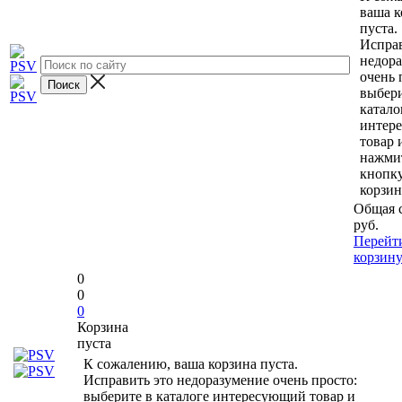
ваша к
пуста.
Исправ
недор
очень 
выбери
катало
интер
товар 
нажми
кнопк
корзин
Общая 
руб.
Перейт
корзин
0
0
0
Корзина
пуста
К сожалению, ваша корзина пуста.
Исправить это недоразумение очень просто:
выберите в каталоге интересующий товар и