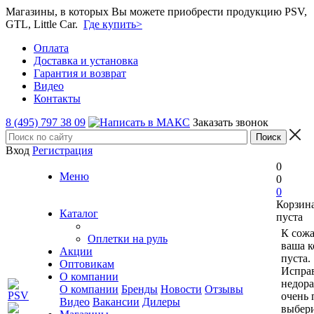
Магазины, в которых Вы можете приобрести продукцию PSV,
GTL, Little Car.
Где купить>
Оплата
Доставка и установка
Гарантия и возврат
Видео
Контакты
8 (495) 797 38 09
Заказать звонок
Вход
Регистрация
0
Меню
0
0
Корзин
Каталог
пуста
К сож
Оплетки на руль
ваша к
Акции
пуста.
Оптовикам
Исправ
О компании
недор
О компании
Бренды
Новости
Отзывы
очень 
Видео
Вакансии
Дилеры
выбери