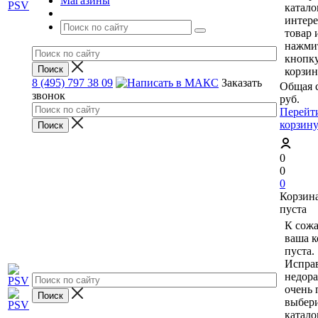
Магазины
катало
интер
товар 
нажми
кнопк
корзин
8 (495) 797 38 09
Заказать
Общая 
звонок
руб.
Перейт
корзин
0
0
0
Корзин
пуста
К сож
ваша к
пуста.
Исправ
недор
очень 
выбери
катало