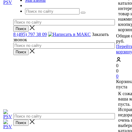
Магазины
катало
интер
товар 
нажми
кнопк
корзин
8 (495) 797 38 09
Заказать
Общая 
звонок
руб.
Перейт
корзин
0
0
0
Корзин
пуста
К сож
ваша к
пуста.
Исправ
недор
очень 
выбери
катало