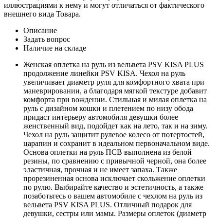
иллюстрациями к нему и могут отличаться от фактического
внешнего вида Товара.
Описание
Задать вопрос
Наличие на складе
Женская оплетка на руль из вельвета PSV KISA PLUS
продолжение линейки PSV KISA. Чехол на руль
увеличивает диаметр руля для комфортного хвата при
маневрировании, а благодаря мягкой текстуре добавит
комфорта при вождении. Стильная и милая оплетка на
руль с дизайном кошки и плетением по низу обода
придаст интерьеру автомобиля девушки более
женственный вид, подойдет как на лето, так и на зиму.
Чехол на руль защитит рулевое колесо от потертостей,
царапин и сохранит в идеальном первоначальном виде.
Основа оплетки на руль ПСВ выполнена из белой
резины, по сравнению с привычной черной, она более
эластичная, прочная и не имеет запаха. Также
прорезиненная основа исключает скольжение оплетки
по рулю. Выбирайте качество и эстетичность, а также
позаботьтесь о вашем автомобиле с чехлом на руль из
вельвета PSV KISA PLUS. Отличный подарок для
девушки, сестры или мамы. Размеры оплеток (диаметр