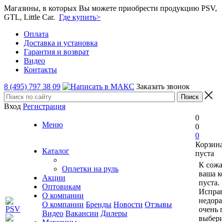
Магазины, в которых Вы можете приобрести продукцию PSV,
GTL, Little Car.
Где купить>
Оплата
Доставка и установка
Гарантия и возврат
Видео
Контакты
8 (495) 797 38 09
Заказать звонок
Вход
Регистрация
0
Меню
0
0
Корзин
Каталог
пуста
К сож
Оплетки на руль
ваша к
Акции
пуста.
Оптовикам
Исправ
О компании
недор
О компании
Бренды
Новости
Отзывы
очень 
Видео
Вакансии
Дилеры
выбери