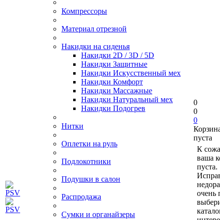
Компрессоры
Материал отрезной
Накидки на сиденья
Накидки 2D / 3D / 5D
Накидки Защитные
Накидки Искусственный мех
Накидки Комфорт
Накидки Массажные
Накидки Натуральный мех
0
Накидки Подогрев
0
0
Нитки
Корзин
пуста
Оплетки на руль
К сож
ваша к
Подлокотники
пуста.
Исправ
Подушки в салон
недор
очень 
Распродажа
выбери
катало
Сумки и органайзеры
интер