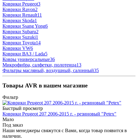
Коврики Peugeot
3
Коврики Ravon
2
Коврики Renault
11
Коврики Skoda
1
Коврики Ssang Yong
6
Коврики Subaru
2
Коврики Suzuki
1
Коврики Toyota
14
Коврики VW
6
Коврики ВАЗ / Lada
5
Ковры универсальные
36
Микрофибра, салфетки, полотенца
13
Фильтры масляный, воздушный, салонный
35
Товары AVR в нашем магазине
Фильтр
Быстрый просмотр
Коврики Peugeot 207 2006-2015 г. - резиновый "Petex"
Мало
Под заказ
Наши менеджеры свяжутся с Вами, когда товар появится в
наличии.