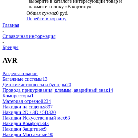
выберите в каталоге интересующий товар и
нажмите кнопку «В корзину».
Общая сумма:
0 руб.
Перейти в корзину
Главная
-
Справочная информация
-
Бренды
AVR
Разделы товаров
Багажные системы
13
Детские автокресла и бустеры
20
Провода прикуривания, клеммы, аварийный знак
14
Компрессоры
1
Материал отрезной
234
Накидки на сиденья
897
Накидки 2D / 3D / 5D
320
Накидки Искусственный мех
63
Накидки Комфорт
343
Накидки Защитные
9
Накидки Массажные
90