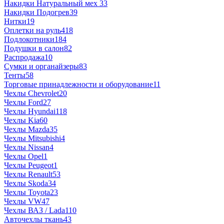
Накидки Натуральный мех
33
Накидки Подогрев
39
Нитки
19
Оплетки на руль
418
Подлокотники
184
Подушки в салон
82
Распродажа
10
Сумки и органайзеры
83
Тенты
58
Торговые принадлежности и оборудование
11
Чехлы Chevrolet
20
Чехлы Ford
27
Чехлы Hyundai
118
Чехлы Kia
60
Чехлы Mazda
35
Чехлы Mitsubishi
4
Чехлы Nissan
4
Чехлы Opel
1
Чехлы Peugeot
1
Чехлы Renault
53
Чехлы Skoda
34
Чехлы Toyota
23
Чехлы VW
47
Чехлы ВАЗ / Lada
110
Авточехлы ткань
43