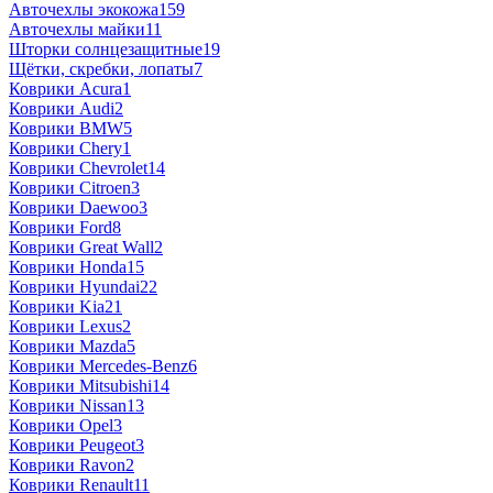
Авточехлы экокожа
159
Авточехлы майки
11
Шторки солнцезащитные
19
Щётки, скребки, лопаты
7
Коврики Acura
1
Коврики Audi
2
Коврики BMW
5
Коврики Chery
1
Коврики Chevrolet
14
Коврики Citroen
3
Коврики Daewoo
3
Коврики Ford
8
Коврики Great Wall
2
Коврики Honda
15
Коврики Hyundai
22
Коврики Kia
21
Коврики Lexus
2
Коврики Mazda
5
Коврики Mercedes-Benz
6
Коврики Mitsubishi
14
Коврики Nissan
13
Коврики Opel
3
Коврики Peugeot
3
Коврики Ravon
2
Коврики Renault
11