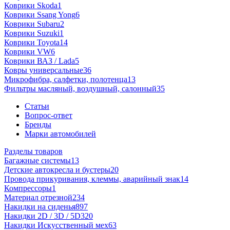
Коврики Skoda
1
Коврики Ssang Yong
6
Коврики Subaru
2
Коврики Suzuki
1
Коврики Toyota
14
Коврики VW
6
Коврики ВАЗ / Lada
5
Ковры универсальные
36
Микрофибра, салфетки, полотенца
13
Фильтры масляный, воздушный, салонный
35
Статьи
Вопрос-ответ
Бренды
Марки автомобилей
Разделы товаров
Багажные системы
13
Детские автокресла и бустеры
20
Провода прикуривания, клеммы, аварийный знак
14
Компрессоры
1
Материал отрезной
234
Накидки на сиденья
897
Накидки 2D / 3D / 5D
320
Накидки Искусственный мех
63