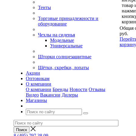
товар 
Тенты
нажми
кнопк
Торговые принадлежности и
корзин
оборудование
Общая 
руб.
Чехлы на сиденья
Перейт
Модельные
корзин
Универсальные
Шторки солнцезащитные
Щётки, скребки, лопаты
Акции
Оптовикам
О компании
О компании
Бренды
Новости
Отзывы
Видео
Вакансии
Дилеры
Магазины
8 (495) 797 38 09