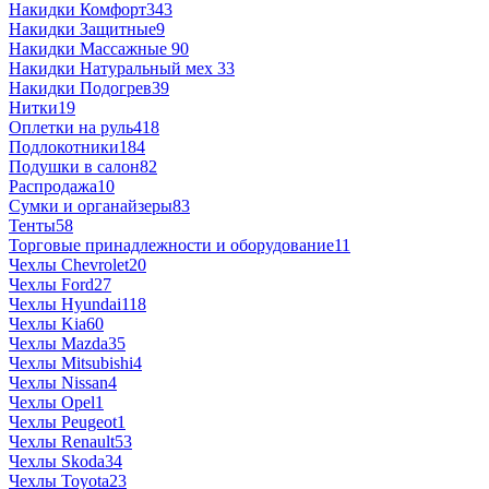
Накидки Комфорт
343
Накидки Защитные
9
Накидки Массажные
90
Накидки Натуральный мех
33
Накидки Подогрев
39
Нитки
19
Оплетки на руль
418
Подлокотники
184
Подушки в салон
82
Распродажа
10
Сумки и органайзеры
83
Тенты
58
Торговые принадлежности и оборудование
11
Чехлы Chevrolet
20
Чехлы Ford
27
Чехлы Hyundai
118
Чехлы Kia
60
Чехлы Mazda
35
Чехлы Mitsubishi
4
Чехлы Nissan
4
Чехлы Opel
1
Чехлы Peugeot
1
Чехлы Renault
53
Чехлы Skoda
34
Чехлы Toyota
23