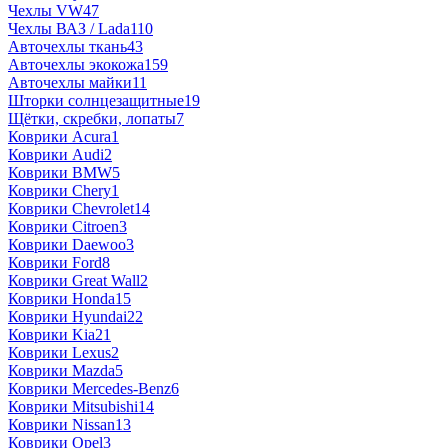
Чехлы VW
47
Чехлы ВАЗ / Lada
110
Авточехлы ткань
43
Авточехлы экокожа
159
Авточехлы майки
11
Шторки солнцезащитные
19
Щётки, скребки, лопаты
7
Коврики Acura
1
Коврики Audi
2
Коврики BMW
5
Коврики Chery
1
Коврики Chevrolet
14
Коврики Citroen
3
Коврики Daewoo
3
Коврики Ford
8
Коврики Great Wall
2
Коврики Honda
15
Коврики Hyundai
22
Коврики Kia
21
Коврики Lexus
2
Коврики Mazda
5
Коврики Mercedes-Benz
6
Коврики Mitsubishi
14
Коврики Nissan
13
Коврики Opel
3