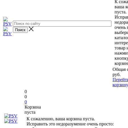
К сож
ваша к
пуста.
Исправ
недор
очень 
выбери
катало
интер
товар 
нажми
кнопк
корзин
Общая 
руб.
Перейт
корзин
0
0
0
Корзина
пуста
К сожалению, ваша корзина пуста.
Исправить это недоразумение очень просто: