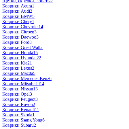
Щётки, скребки, лопаты
7
Коврики Acura
1
Коврики Audi
2
Коврики BMW
5
Коврики Chery
1
Коврики Chevrolet
14
Коврики Citroen
3
Коврики Daewoo
3
Коврики Ford
8
Коврики Great Wall
2
Коврики Honda
15
Коврики Hyundai
22
Коврики Kia
21
Коврики Lexus
2
Коврики Mazda
5
Коврики Mercedes-Benz
6
Коврики Mitsubishi
14
Коврики Nissan
13
Коврики Opel
3
Коврики Peugeot
3
Коврики Ravon
2
Коврики Renault
11
Коврики Skoda
1
Коврики Ssang Yong
6
Коврики Subaru
2