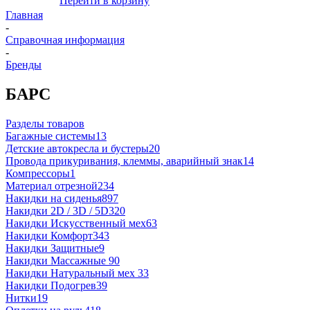
Перейти в корзину
Главная
-
Справочная информация
-
Бренды
БАРС
Разделы товаров
Багажные системы
13
Детские автокресла и бустеры
20
Провода прикуривания, клеммы, аварийный знак
14
Компрессоры
1
Материал отрезной
234
Накидки на сиденья
897
Накидки 2D / 3D / 5D
320
Накидки Искусственный мех
63
Накидки Комфорт
343
Накидки Защитные
9
Накидки Массажные
90
Накидки Натуральный мех
33
Накидки Подогрев
39
Нитки
19