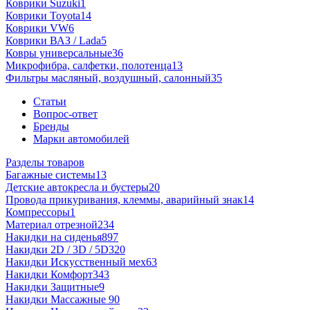
Коврики Suzuki
1
Коврики Toyota
14
Коврики VW
6
Коврики ВАЗ / Lada
5
Ковры универсальные
36
Микрофибра, салфетки, полотенца
13
Фильтры масляный, воздушный, салонный
35
Статьи
Вопрос-ответ
Бренды
Марки автомобилей
Разделы товаров
Багажные системы
13
Детские автокресла и бустеры
20
Провода прикуривания, клеммы, аварийный знак
14
Компрессоры
1
Материал отрезной
234
Накидки на сиденья
897
Накидки 2D / 3D / 5D
320
Накидки Искусственный мех
63
Накидки Комфорт
343
Накидки Защитные
9
Накидки Массажные
90