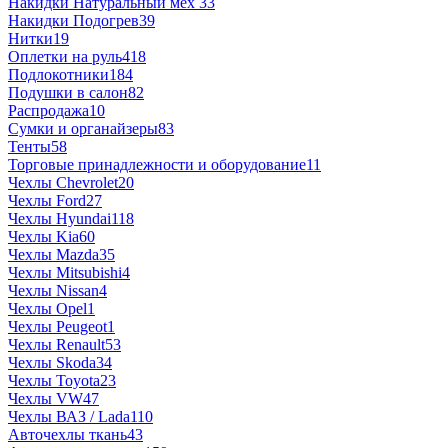
Накидки Натуральный мех
33
Накидки Подогрев
39
Нитки
19
Оплетки на руль
418
Подлокотники
184
Подушки в салон
82
Распродажа
10
Сумки и органайзеры
83
Тенты
58
Торговые принадлежности и оборудование
11
Чехлы Chevrolet
20
Чехлы Ford
27
Чехлы Hyundai
118
Чехлы Kia
60
Чехлы Mazda
35
Чехлы Mitsubishi
4
Чехлы Nissan
4
Чехлы Opel
1
Чехлы Peugeot
1
Чехлы Renault
53
Чехлы Skoda
34
Чехлы Toyota
23
Чехлы VW
47
Чехлы ВАЗ / Lada
110
Авточехлы ткань
43