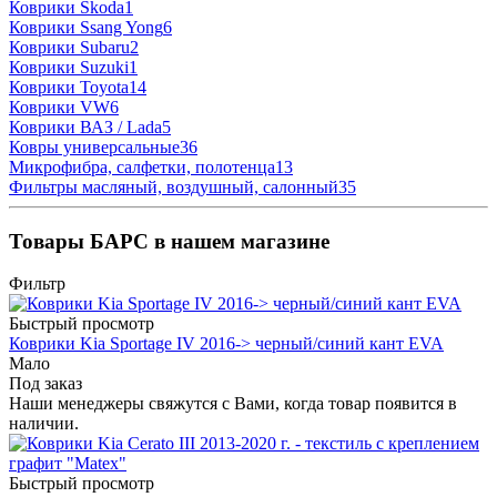
Коврики Skoda
1
Коврики Ssang Yong
6
Коврики Subaru
2
Коврики Suzuki
1
Коврики Toyota
14
Коврики VW
6
Коврики ВАЗ / Lada
5
Ковры универсальные
36
Микрофибра, салфетки, полотенца
13
Фильтры масляный, воздушный, салонный
35
Товары БАРС в нашем магазине
Фильтр
Быстрый просмотр
Коврики Kia Sportage IV 2016-> черный/синий кант EVA
Мало
Под заказ
Наши менеджеры свяжутся с Вами, когда товар появится в
наличии.
Быстрый просмотр