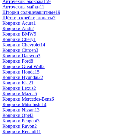
Авточехлы экокожа
159
Авточехлы майки
11
Шторки солнцезащитные
19
Щётки, скребки, лопаты
7
Коврики Acura
1
Коврики Audi
2
Коврики BMW
5
Коврики Chery
1
Коврики Chevrolet
14
Коврики Citroen
3
Коврики Daewoo
3
Коврики Ford
8
Коврики Great Wall
2
Коврики Honda
15
Коврики Hyundai
22
Коврики Kia
21
Коврики Lexus
2
Коврики Mazda
5
Коврики Mercedes-Benz
6
Коврики Mitsubishi
14
Коврики Nissan
13
Коврики Opel
3
Коврики Peugeot
3
Коврики Ravon
2
Коврики Renault
11