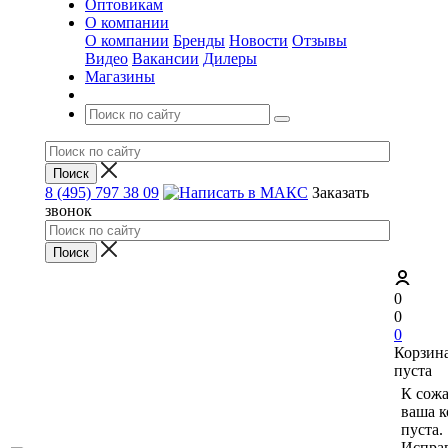
Оптовикам
О компании
О компании
Бренды
Новости
Отзывы
Видео
Вакансии
Дилеры
Магазины
8 (495) 797 38 09
Заказать
звонок
0
0
0
Корзин
пуста
К сож
ваша к
пуста.
Исправ