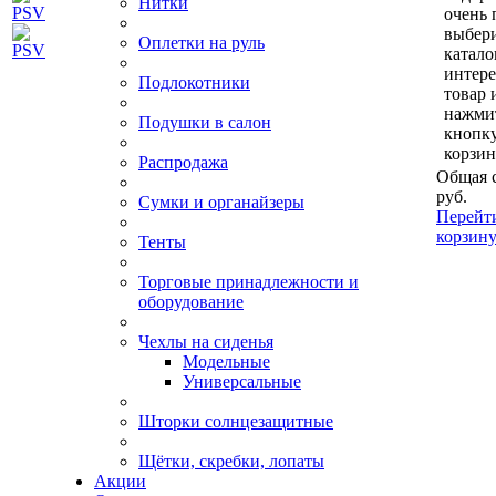
Нитки
очень 
выбери
Оплетки на руль
катало
интер
Подлокотники
товар 
нажми
Подушки в салон
кнопк
корзин
Распродажа
Общая 
руб.
Сумки и органайзеры
Перейт
корзин
Тенты
Торговые принадлежности и
оборудование
Чехлы на сиденья
Модельные
Универсальные
Шторки солнцезащитные
Щётки, скребки, лопаты
Акции