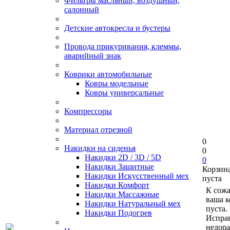
Фильтры масляный, воздушный,
салонный
Детские автокресла и бустеры
Провода прикуривания, клеммы,
аварийный знак
Коврики автомобильные
Ковры модельные
Ковры универсальные
Компрессоры
Материал отрезной
0
Накидки на сиденья
0
Накидки 2D / 3D / 5D
0
Накидки Защитные
Корзин
Накидки Искусственный мех
пуста
Накидки Комфорт
К сож
Накидки Массажные
ваша к
Накидки Натуральный мех
пуста.
Накидки Подогрев
Исправ
недор