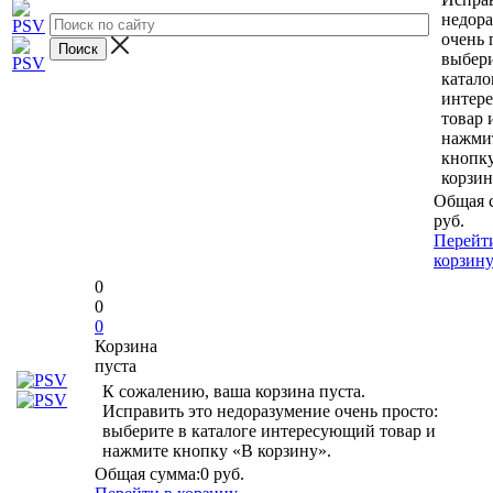
недор
очень 
выбери
катало
интер
товар 
нажми
кнопк
корзин
Общая 
руб.
Перейт
корзин
0
0
0
Корзина
пуста
К сожалению, ваша корзина пуста.
Исправить это недоразумение очень просто:
выберите в каталоге интересующий товар и
нажмите кнопку «В корзину».
Общая сумма:
0 руб.