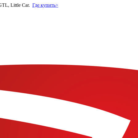
L, Little Car.
Где купить>