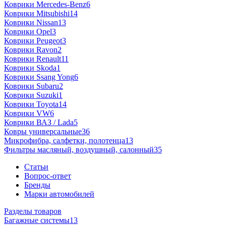
Коврики Mercedes-Benz
6
Коврики Mitsubishi
14
Коврики Nissan
13
Коврики Opel
3
Коврики Peugeot
3
Коврики Ravon
2
Коврики Renault
11
Коврики Skoda
1
Коврики Ssang Yong
6
Коврики Subaru
2
Коврики Suzuki
1
Коврики Toyota
14
Коврики VW
6
Коврики ВАЗ / Lada
5
Ковры универсальные
36
Микрофибра, салфетки, полотенца
13
Фильтры масляный, воздушный, салонный
35
Статьи
Вопрос-ответ
Бренды
Марки автомобилей
Разделы товаров
Багажные системы
13