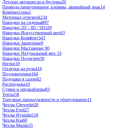
Детские автокресла и бустеры
20
Провода прикуривания, клеммы, аварийный знак
14
Компрессоры
1
Материал отрезной
234
Накидки на сиденья
897
Накидки 2D / 3D / 5D
320
Накидки Искусственный мех
63
Накидки Комфорт
343
Накидки Защитные
9
Накидки Массажные
90
Накидки Натуральный мех
33
Накидки Подогрев
39
Нитки
19
Оплетки на руль
418
Подлокотники
184
Подушки в салон
82
Распродажа
10
Сумки и органайзеры
83
Тенты
58
Торговые принадлежности и оборудование
11
Чехлы Chevrolet
20
Чехлы Ford
27
Чехлы Hyundai
118
Чехлы Kia
60
Чехлы Mazda
35