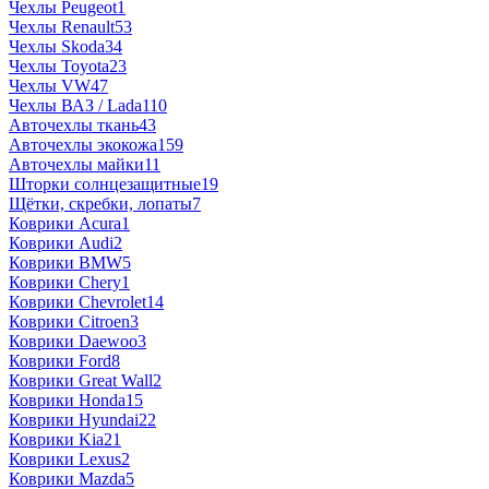
Чехлы Peugeot
1
Чехлы Renault
53
Чехлы Skoda
34
Чехлы Toyota
23
Чехлы VW
47
Чехлы ВАЗ / Lada
110
Авточехлы ткань
43
Авточехлы экокожа
159
Авточехлы майки
11
Шторки солнцезащитные
19
Щётки, скребки, лопаты
7
Коврики Acura
1
Коврики Audi
2
Коврики BMW
5
Коврики Chery
1
Коврики Chevrolet
14
Коврики Citroen
3
Коврики Daewoo
3
Коврики Ford
8
Коврики Great Wall
2
Коврики Honda
15
Коврики Hyundai
22
Коврики Kia
21
Коврики Lexus
2
Коврики Mazda
5