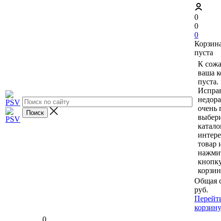
0
0
0
Корзин
пуста
К сож
ваша к
пуста.
Исправ
недор
очень 
выбери
катало
интер
товар 
нажми
кнопк
корзин
Общая 
руб.
Перейт
корзин
0