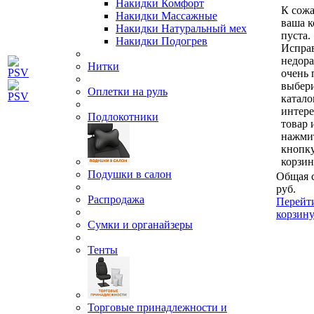
Накидки Комфорт
К сож
Накидки Массажные
ваша к
Накидки Натуральный мех
пуста.
Накидки Подогрев
Исправ
недор
Нитки
очень 
выбери
Оплетки на руль
катало
интер
Подлокотники
товар 
нажми
кнопк
корзин
Подушки в салон
Общая 
руб.
Распродажа
Перейт
корзин
Сумки и органайзеры
Тенты
Торговые принадлежности и