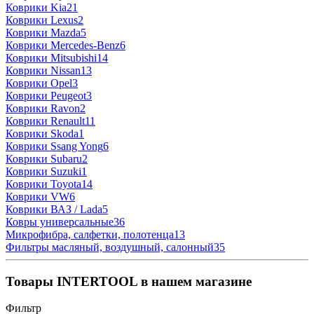
Коврики Kia
21
Коврики Lexus
2
Коврики Mazda
5
Коврики Mercedes-Benz
6
Коврики Mitsubishi
14
Коврики Nissan
13
Коврики Opel
3
Коврики Peugeot
3
Коврики Ravon
2
Коврики Renault
11
Коврики Skoda
1
Коврики Ssang Yong
6
Коврики Subaru
2
Коврики Suzuki
1
Коврики Toyota
14
Коврики VW
6
Коврики ВАЗ / Lada
5
Ковры универсальные
36
Микрофибра, салфетки, полотенца
13
Фильтры масляный, воздушный, салонный
35
Товары INTERTOOL в нашем магазине
Фильтр