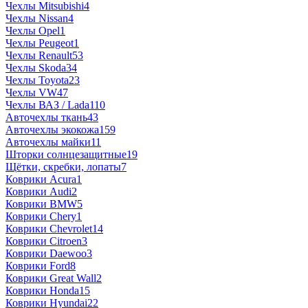
Чехлы Mitsubishi
4
Чехлы Nissan
4
Чехлы Opel
1
Чехлы Peugeot
1
Чехлы Renault
53
Чехлы Skoda
34
Чехлы Toyota
23
Чехлы VW
47
Чехлы ВАЗ / Lada
110
Авточехлы ткань
43
Авточехлы экокожа
159
Авточехлы майки
11
Шторки солнцезащитные
19
Щётки, скребки, лопаты
7
Коврики Acura
1
Коврики Audi
2
Коврики BMW
5
Коврики Chery
1
Коврики Chevrolet
14
Коврики Citroen
3
Коврики Daewoo
3
Коврики Ford
8
Коврики Great Wall
2
Коврики Honda
15
Коврики Hyundai
22