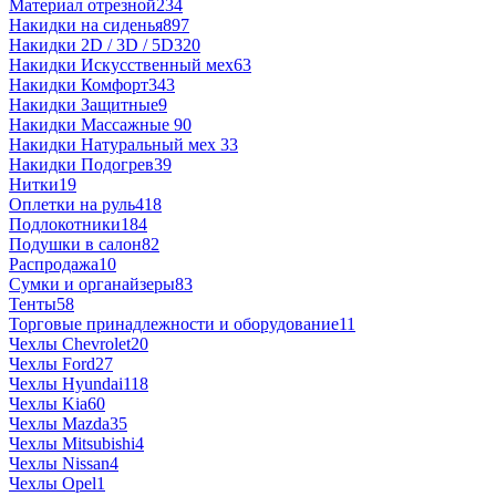
Материал отрезной
234
Накидки на сиденья
897
Накидки 2D / 3D / 5D
320
Накидки Искусственный мех
63
Накидки Комфорт
343
Накидки Защитные
9
Накидки Массажные
90
Накидки Натуральный мех
33
Накидки Подогрев
39
Нитки
19
Оплетки на руль
418
Подлокотники
184
Подушки в салон
82
Распродажа
10
Сумки и органайзеры
83
Тенты
58
Торговые принадлежности и оборудование
11
Чехлы Chevrolet
20
Чехлы Ford
27
Чехлы Hyundai
118
Чехлы Kia
60
Чехлы Mazda
35
Чехлы Mitsubishi
4
Чехлы Nissan
4
Чехлы Opel
1