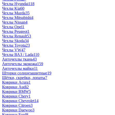
Чехлы Hyundai
118
Чехлы Kia
60
Чехлы Mazda
35
Чехлы Mitsubishi
4
Чехлы Nissan
4
Чехлы Opel
1
Чехлы Peugeot
1
Чехлы Renault
53
Чехлы Skoda
34
Чехлы Toyota
23
Чехлы VW
47
Чехлы ВАЗ / Lada
110
Авточехлы ткань
43
Авточехлы экокожа
159
Авточехлы майки
11
Шторки солнцезащитные
19
Щётки, скребки, лопаты
7
Коврики Acura
1
Коврики Audi
2
Коврики BMW
5
Коврики Chery
1
Коврики Chevrolet
14
Коврики Citroen
3
Коврики Daewoo
3
Коврики Ford
8