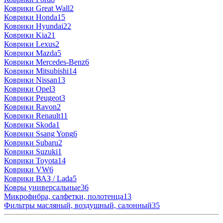
Коврики Great Wall
2
Коврики Honda
15
Коврики Hyundai
22
Коврики Kia
21
Коврики Lexus
2
Коврики Mazda
5
Коврики Mercedes-Benz
6
Коврики Mitsubishi
14
Коврики Nissan
13
Коврики Opel
3
Коврики Peugeot
3
Коврики Ravon
2
Коврики Renault
11
Коврики Skoda
1
Коврики Ssang Yong
6
Коврики Subaru
2
Коврики Suzuki
1
Коврики Toyota
14
Коврики VW
6
Коврики ВАЗ / Lada
5
Ковры универсальные
36
Микрофибра, салфетки, полотенца
13
Фильтры масляный, воздушный, салонный
35