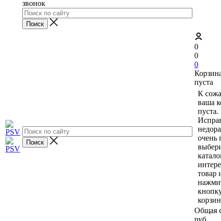
звонок
0
0
0
Корзин
пуста
К сож
ваша к
пуста.
Исправ
недор
очень 
выбери
катало
интер
товар 
нажми
кнопк
корзин
Общая 
руб.