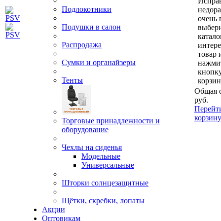
Исправ
Подлокотники
недор
очень 
Подушки в салон
выбери
катало
Распродажа
интер
товар 
Сумки и органайзеры
нажми
кнопк
Тенты
корзин
Общая 
руб.
Перейт
корзин
Торговые принадлежности и
оборудование
Чехлы на сиденья
Модельные
Универсальные
Шторки солнцезащитные
Щётки, скребки, лопаты
Акции
Оптовикам