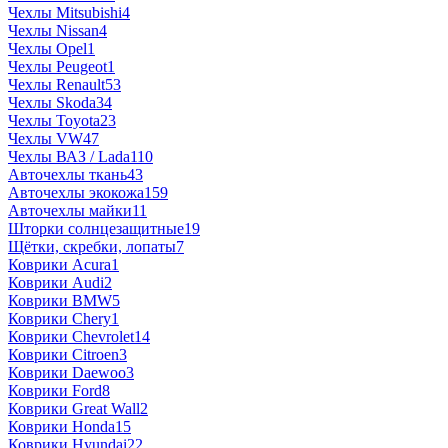
Чехлы Mitsubishi
4
Чехлы Nissan
4
Чехлы Opel
1
Чехлы Peugeot
1
Чехлы Renault
53
Чехлы Skoda
34
Чехлы Toyota
23
Чехлы VW
47
Чехлы ВАЗ / Lada
110
Авточехлы ткань
43
Авточехлы экокожа
159
Авточехлы майки
11
Шторки солнцезащитные
19
Щётки, скребки, лопаты
7
Коврики Acura
1
Коврики Audi
2
Коврики BMW
5
Коврики Chery
1
Коврики Chevrolet
14
Коврики Citroen
3
Коврики Daewoo
3
Коврики Ford
8
Коврики Great Wall
2
Коврики Honda
15
Коврики Hyundai
22