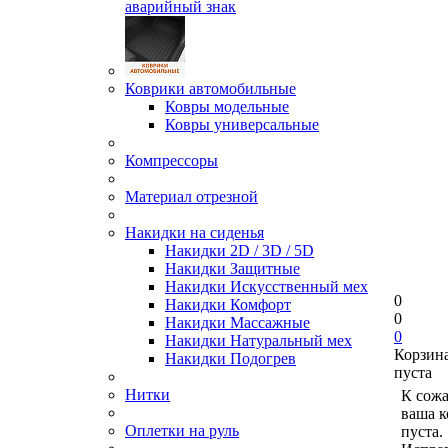
аварийный знак
Коврики автомобильные
Ковры модельные
Ковры универсальные
Компрессоры
Материал отрезной
Накидки на сиденья
Накидки 2D / 3D / 5D
Накидки Защитные
Накидки Искусственный мех
0
Накидки Комфорт
0
Накидки Массажные
0
Накидки Натуральный мех
Корзин
Накидки Подогрев
пуста
Нитки
К сож
ваша к
Оплетки на руль
пуста.