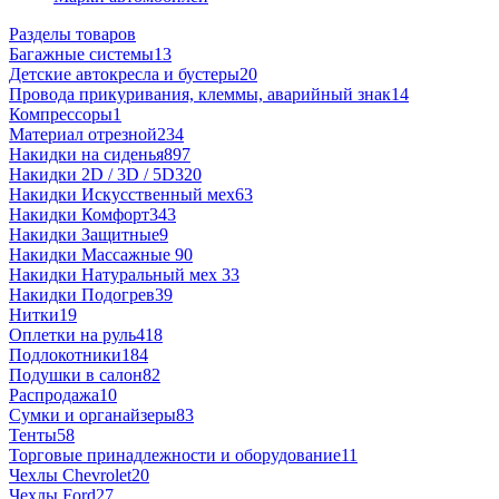
Разделы товаров
Багажные системы
13
Детские автокресла и бустеры
20
Провода прикуривания, клеммы, аварийный знак
14
Компрессоры
1
Материал отрезной
234
Накидки на сиденья
897
Накидки 2D / 3D / 5D
320
Накидки Искусственный мех
63
Накидки Комфорт
343
Накидки Защитные
9
Накидки Массажные
90
Накидки Натуральный мех
33
Накидки Подогрев
39
Нитки
19
Оплетки на руль
418
Подлокотники
184
Подушки в салон
82
Распродажа
10
Сумки и органайзеры
83
Тенты
58
Торговые принадлежности и оборудование
11
Чехлы Chevrolet
20
Чехлы Ford
27