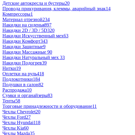
Детские автокресла и бустеры
20
Провода прикуривания, клеммы, аварийный знак
14
Компрессоры
1
Материал отрезной
234
Накидки на сиденья
897
Накидки 2D / 3D / 5D
320
Накидки Искусственный мех
63
Накидки Комфорт
343
Накидки Защитные
9
Накидки Массажные
90
Накидки Натуральный мех
33
Накидки Подогрев
39
Нитки
19
Оплетки на руль
418
Подлокотники
184
Подушки в салон
82
Распродажа
10
Сумки и органайзеры
83
Тенты
58
Торговые принадлежности и оборудование
11
Чехлы Chevrolet
20
Чехлы Ford
27
Чехлы Hyundai
118
Чехлы Kia
60
Чехлы Mazda
35