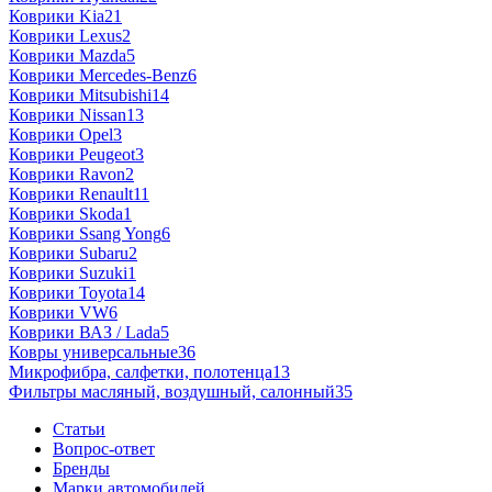
Коврики Kia
21
Коврики Lexus
2
Коврики Mazda
5
Коврики Mercedes-Benz
6
Коврики Mitsubishi
14
Коврики Nissan
13
Коврики Opel
3
Коврики Peugeot
3
Коврики Ravon
2
Коврики Renault
11
Коврики Skoda
1
Коврики Ssang Yong
6
Коврики Subaru
2
Коврики Suzuki
1
Коврики Toyota
14
Коврики VW
6
Коврики ВАЗ / Lada
5
Ковры универсальные
36
Микрофибра, салфетки, полотенца
13
Фильтры масляный, воздушный, салонный
35
Статьи
Вопрос-ответ
Бренды
Марки автомобилей