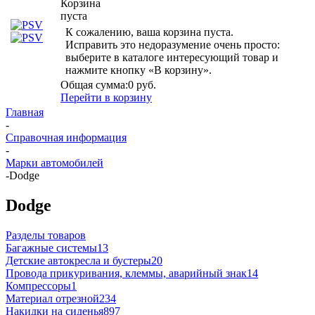
Корзина
пуста
К сожалению, ваша корзина пуста.
Исправить это недоразумение очень просто:
выберите в каталоге интересующий товар и
нажмите кнопку «В корзину».
Общая сумма:
0 руб.
Перейти в корзину
Главная
-
Справочная информация
-
Марки автомобилей
-
Dodge
Dodge
Разделы товаров
Багажные системы
13
Детские автокресла и бустеры
20
Провода прикуривания, клеммы, аварийный знак
14
Компрессоры
1
Материал отрезной
234
Накидки на сиденья
897