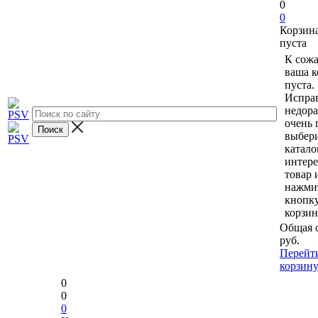
0
0
Корзин
пуста
К сож
ваша к
пуста.
Исправ
недор
очень 
выбери
катало
интер
товар 
нажми
кнопк
корзин
Общая 
руб.
Перейт
корзин
0
0
0