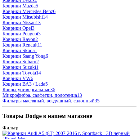
Коврики Lexus
2
Коврики Mazda
5
Коврики Mercedes-Benz
6
Коврики Mitsubishi
14
Коврики Nissan
13
Коврики Opel
3
Коврики Peugeot
3
Коврики Ravon
2
Коврики Renault
11
Коврики Skoda
1
Коврики Ssang Yong
6
Коврики Subaru
2
Коврики Suzuki
1
Коврики Toyota
14
Коврики VW
6
Коврики ВАЗ / Lada
5
Ковры универсальные
36
Микрофибра, салфетки, полотенца
13
Фильтры масляный, воздушный, салонный
35
Товары Dodge в нашем магазине
Фильтр