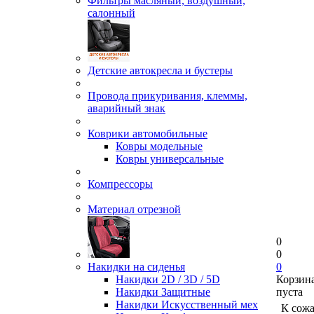
Фильтры масляный, воздушный,
салонный
Детские автокресла и бустеры
Провода прикуривания, клеммы,
аварийный знак
Коврики автомобильные
Ковры модельные
Ковры универсальные
Компрессоры
Материал отрезной
0
0
Накидки на сиденья
0
Накидки 2D / 3D / 5D
Корзин
Накидки Защитные
пуста
Накидки Искусственный мех
К сож