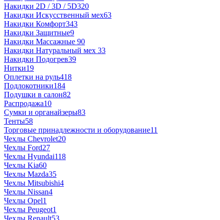
Накидки 2D / 3D / 5D
320
Накидки Искусственный мех
63
Накидки Комфорт
343
Накидки Защитные
9
Накидки Массажные
90
Накидки Натуральный мех
33
Накидки Подогрев
39
Нитки
19
Оплетки на руль
418
Подлокотники
184
Подушки в салон
82
Распродажа
10
Сумки и органайзеры
83
Тенты
58
Торговые принадлежности и оборудование
11
Чехлы Chevrolet
20
Чехлы Ford
27
Чехлы Hyundai
118
Чехлы Kia
60
Чехлы Mazda
35
Чехлы Mitsubishi
4
Чехлы Nissan
4
Чехлы Opel
1
Чехлы Peugeot
1
Чехлы Renault
53