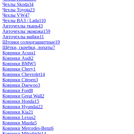
Чехлы Skoda
34
Чехлы Toyota
23
Чехлы VW
47
Чехлы ВАЗ / Lada
110
Авточехлы ткань
43
Авточехлы экокожа
159
Авточехлы майки
11
Шторки солнцезащитные
19
Щётки, скребки, лопаты
7
Коврики Acura
1
Коврики Audi
2
Коврики BMW
5
Коврики Chery
1
Коврики Chevrolet
14
Коврики Citroen
3
Коврики Daewoo
3
Коврики Ford
8
Коврики Great Wall
2
Коврики Honda
15
Коврики Hyundai
22
Коврики Kia
21
Коврики Lexus
2
Коврики Mazda
5
Коврики Mercedes-Benz
6
Коврики Mitsubishi
14