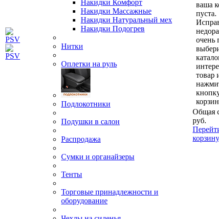
Накидки Комфорт
ваша к
Накидки Массажные
пуста.
Накидки Натуральный мех
Исправ
Накидки Подогрев
недор
очень 
Нитки
выбери
катало
Оплетки на руль
интер
товар 
нажми
кнопк
корзин
Подлокотники
Общая 
руб.
Подушки в салон
Перейт
корзин
Распродажа
Сумки и органайзеры
Тенты
Торговые принадлежности и
оборудование
Чехлы на сиденья