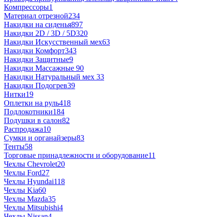
Компрессоры
1
Материал отрезной
234
Накидки на сиденья
897
Накидки 2D / 3D / 5D
320
Накидки Искусственный мех
63
Накидки Комфорт
343
Накидки Защитные
9
Накидки Массажные
90
Накидки Натуральный мех
33
Накидки Подогрев
39
Нитки
19
Оплетки на руль
418
Подлокотники
184
Подушки в салон
82
Распродажа
10
Сумки и органайзеры
83
Тенты
58
Торговые принадлежности и оборудование
11
Чехлы Chevrolet
20
Чехлы Ford
27
Чехлы Hyundai
118
Чехлы Kia
60
Чехлы Mazda
35
Чехлы Mitsubishi
4
Чехлы Nissan
4