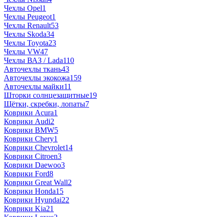
Чехлы Opel
1
Чехлы Peugeot
1
Чехлы Renault
53
Чехлы Skoda
34
Чехлы Toyota
23
Чехлы VW
47
Чехлы ВАЗ / Lada
110
Авточехлы ткань
43
Авточехлы экокожа
159
Авточехлы майки
11
Шторки солнцезащитные
19
Щётки, скребки, лопаты
7
Коврики Acura
1
Коврики Audi
2
Коврики BMW
5
Коврики Chery
1
Коврики Chevrolet
14
Коврики Citroen
3
Коврики Daewoo
3
Коврики Ford
8
Коврики Great Wall
2
Коврики Honda
15
Коврики Hyundai
22
Коврики Kia
21