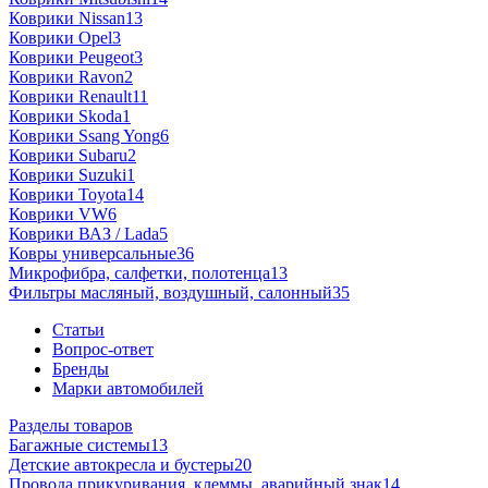
Коврики Nissan
13
Коврики Opel
3
Коврики Peugeot
3
Коврики Ravon
2
Коврики Renault
11
Коврики Skoda
1
Коврики Ssang Yong
6
Коврики Subaru
2
Коврики Suzuki
1
Коврики Toyota
14
Коврики VW
6
Коврики ВАЗ / Lada
5
Ковры универсальные
36
Микрофибра, салфетки, полотенца
13
Фильтры масляный, воздушный, салонный
35
Статьи
Вопрос-ответ
Бренды
Марки автомобилей
Разделы товаров
Багажные системы
13
Детские автокресла и бустеры
20
Провода прикуривания, клеммы, аварийный знак
14