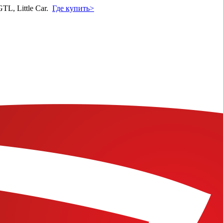
L, Little Car.
Где купить>