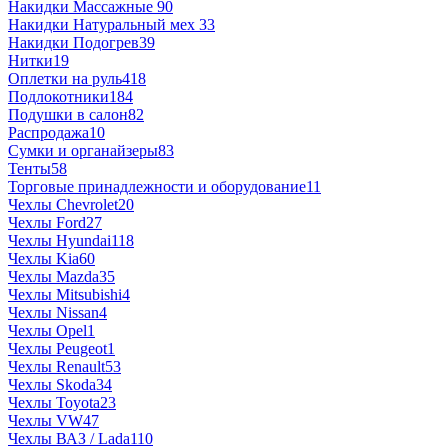
Накидки Массажные
90
Накидки Натуральный мех
33
Накидки Подогрев
39
Нитки
19
Оплетки на руль
418
Подлокотники
184
Подушки в салон
82
Распродажа
10
Сумки и органайзеры
83
Тенты
58
Торговые принадлежности и оборудование
11
Чехлы Chevrolet
20
Чехлы Ford
27
Чехлы Hyundai
118
Чехлы Kia
60
Чехлы Mazda
35
Чехлы Mitsubishi
4
Чехлы Nissan
4
Чехлы Opel
1
Чехлы Peugeot
1
Чехлы Renault
53
Чехлы Skoda
34
Чехлы Toyota
23
Чехлы VW
47
Чехлы ВАЗ / Lada
110