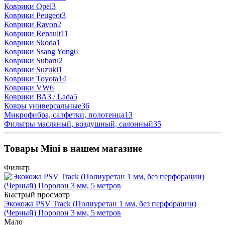
Коврики Opel
3
Коврики Peugeot
3
Коврики Ravon
2
Коврики Renault
11
Коврики Skoda
1
Коврики Ssang Yong
6
Коврики Subaru
2
Коврики Suzuki
1
Коврики Toyota
14
Коврики VW
6
Коврики ВАЗ / Lada
5
Ковры универсальные
36
Микрофибра, салфетки, полотенца
13
Фильтры масляный, воздушный, салонный
35
Товары Mini в нашем магазине
Фильтр
Быстрый просмотр
Экокожа PSV Track (Полиуретан 1 мм, без перфорации)
(Черный) Поролон 3 мм, 5 метров
Мало