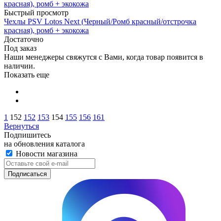
Быстрый просмотр
Чехлы PSV Lotos Next (Черный/Ромб красный/отстрочка
красная), ромб + экокожа
Достаточно
Под заказ
Наши менеджеры свяжутся с Вами, когда товар появится в
наличии.
Показать еще
1
152
152
153
154
155
156
161
Вернуться
Подпишитесь
на обновления каталога
Новости магазина