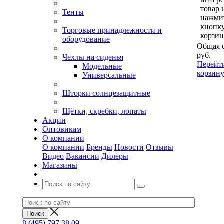
товар 
Тенты
нажми
кнопк
Торговые принадлежности и
корзин
оборудование
Общая 
руб.
Чехлы на сиденья
Перейт
Модельные
корзин
Универсальные
Шторки солнцезащитные
Щётки, скребки, лопаты
Акции
Оптовикам
О компании
О компании
Бренды
Новости
Отзывы
Видео
Вакансии
Дилеры
Магазины
8 (495) 797 38 09