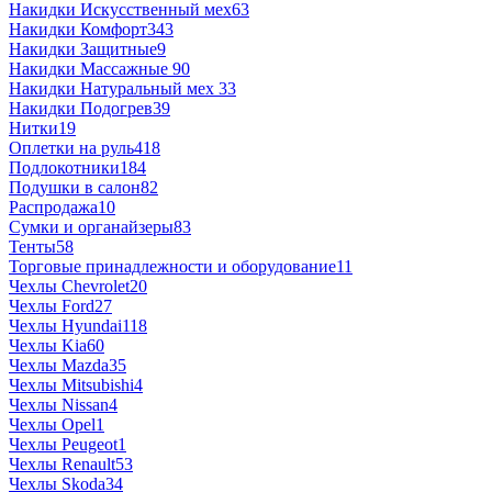
Накидки Искусственный мех
63
Накидки Комфорт
343
Накидки Защитные
9
Накидки Массажные
90
Накидки Натуральный мех
33
Накидки Подогрев
39
Нитки
19
Оплетки на руль
418
Подлокотники
184
Подушки в салон
82
Распродажа
10
Сумки и органайзеры
83
Тенты
58
Торговые принадлежности и оборудование
11
Чехлы Chevrolet
20
Чехлы Ford
27
Чехлы Hyundai
118
Чехлы Kia
60
Чехлы Mazda
35
Чехлы Mitsubishi
4
Чехлы Nissan
4
Чехлы Opel
1
Чехлы Peugeot
1
Чехлы Renault
53
Чехлы Skoda
34