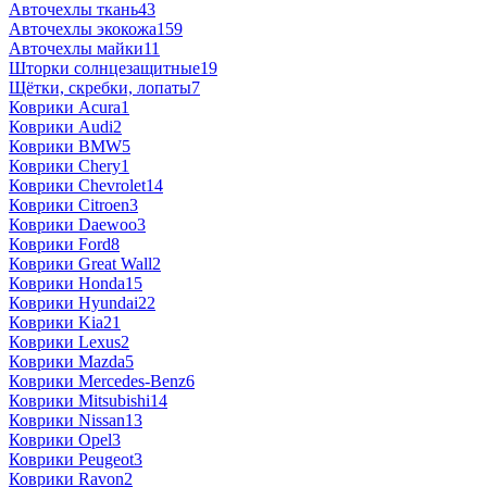
Авточехлы ткань
43
Авточехлы экокожа
159
Авточехлы майки
11
Шторки солнцезащитные
19
Щётки, скребки, лопаты
7
Коврики Acura
1
Коврики Audi
2
Коврики BMW
5
Коврики Chery
1
Коврики Chevrolet
14
Коврики Citroen
3
Коврики Daewoo
3
Коврики Ford
8
Коврики Great Wall
2
Коврики Honda
15
Коврики Hyundai
22
Коврики Kia
21
Коврики Lexus
2
Коврики Mazda
5
Коврики Mercedes-Benz
6
Коврики Mitsubishi
14
Коврики Nissan
13
Коврики Opel
3
Коврики Peugeot
3
Коврики Ravon
2