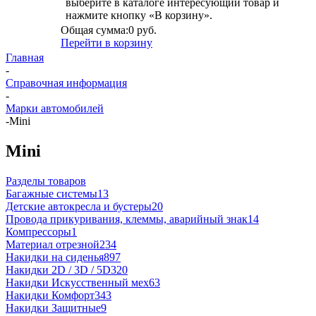
выберите в каталоге интересующий товар и
нажмите кнопку «В корзину».
Общая сумма:
0 руб.
Перейти в корзину
Главная
-
Справочная информация
-
Марки автомобилей
-
Mini
Mini
Разделы товаров
Багажные системы
13
Детские автокресла и бустеры
20
Провода прикуривания, клеммы, аварийный знак
14
Компрессоры
1
Материал отрезной
234
Накидки на сиденья
897
Накидки 2D / 3D / 5D
320
Накидки Искусственный мех
63
Накидки Комфорт
343
Накидки Защитные
9