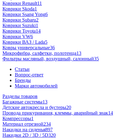
Коврики Renault
11
Коврики Skoda
1
Коврики Ssang Yong
6
Коврики Subaru
2
Коврики Suzuki
1
Коврики Toyota
14
Коврики VW
6
Коврики ВАЗ / Lada
5
Ковры универсальные
36
Микрофибра, салфетки, полотенца
13
Фильтры масляный, воздушный, салонный
35
Статьи
Вопрос-ответ
Бренды
Марки автомобилей
Разделы товаров
Багажные системы
13
Детские автокресла и бустеры
20
Провода прикуривания, клеммы, аварийный знак
14
Компрессоры
1
Материал отрезной
234
Накидки на сиденья
897
Накидки 2D / 3D / 5D
320