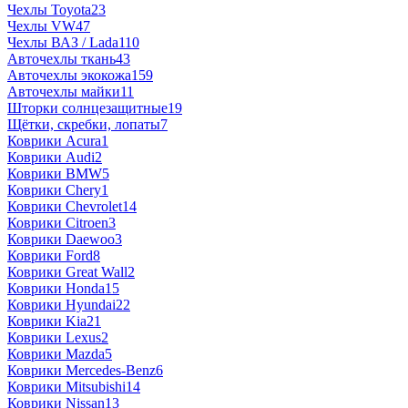
Чехлы Toyota
23
Чехлы VW
47
Чехлы ВАЗ / Lada
110
Авточехлы ткань
43
Авточехлы экокожа
159
Авточехлы майки
11
Шторки солнцезащитные
19
Щётки, скребки, лопаты
7
Коврики Acura
1
Коврики Audi
2
Коврики BMW
5
Коврики Chery
1
Коврики Chevrolet
14
Коврики Citroen
3
Коврики Daewoo
3
Коврики Ford
8
Коврики Great Wall
2
Коврики Honda
15
Коврики Hyundai
22
Коврики Kia
21
Коврики Lexus
2
Коврики Mazda
5
Коврики Mercedes-Benz
6
Коврики Mitsubishi
14
Коврики Nissan
13