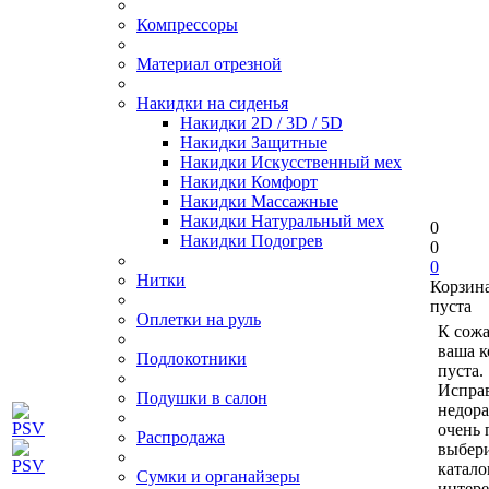
Компрессоры
Материал отрезной
Накидки на сиденья
Накидки 2D / 3D / 5D
Накидки Защитные
Накидки Искусственный мех
Накидки Комфорт
Накидки Массажные
Накидки Натуральный мех
0
Накидки Подогрев
0
0
Нитки
Корзин
пуста
Оплетки на руль
К сож
ваша к
Подлокотники
пуста.
Исправ
Подушки в салон
недор
очень 
Распродажа
выбери
катало
Сумки и органайзеры
интер