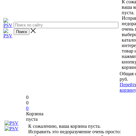
К сож
ваша к
пуста.
Исправ
недор
очень 
выбери
катало
интер
товар 
нажми
кнопк
корзин
Общая 
руб.
Перейт
корзин
0
0
0
Корзина
пуста
К сожалению, ваша корзина пуста.
Исправить это недоразумение очень просто: