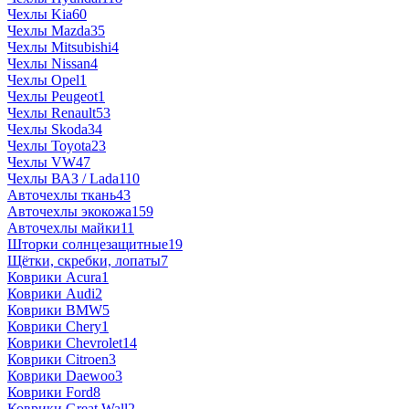
Чехлы Kia
60
Чехлы Mazda
35
Чехлы Mitsubishi
4
Чехлы Nissan
4
Чехлы Opel
1
Чехлы Peugeot
1
Чехлы Renault
53
Чехлы Skoda
34
Чехлы Toyota
23
Чехлы VW
47
Чехлы ВАЗ / Lada
110
Авточехлы ткань
43
Авточехлы экокожа
159
Авточехлы майки
11
Шторки солнцезащитные
19
Щётки, скребки, лопаты
7
Коврики Acura
1
Коврики Audi
2
Коврики BMW
5
Коврики Chery
1
Коврики Chevrolet
14
Коврики Citroen
3
Коврики Daewoo
3
Коврики Ford
8
Коврики Great Wall
2