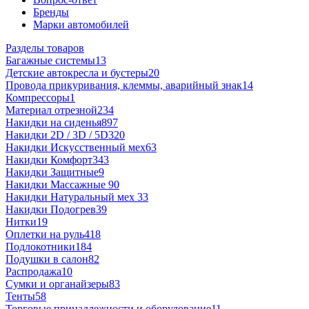
Бренды
Марки автомобилей
Разделы товаров
Багажные системы
13
Детские автокресла и бустеры
20
Провода прикуривания, клеммы, аварийный знак
14
Компрессоры
1
Материал отрезной
234
Накидки на сиденья
897
Накидки 2D / 3D / 5D
320
Накидки Искусственный мех
63
Накидки Комфорт
343
Накидки Защитные
9
Накидки Массажные
90
Накидки Натуральный мех
33
Накидки Подогрев
39
Нитки
19
Оплетки на руль
418
Подлокотники
184
Подушки в салон
82
Распродажа
10
Сумки и органайзеры
83
Тенты
58
Торговые принадлежности и оборудование
11