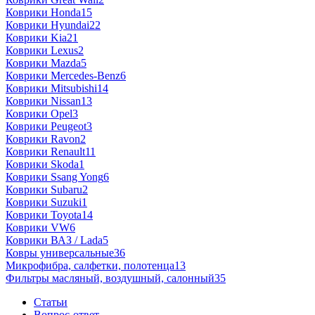
Коврики Honda
15
Коврики Hyundai
22
Коврики Kia
21
Коврики Lexus
2
Коврики Mazda
5
Коврики Mercedes-Benz
6
Коврики Mitsubishi
14
Коврики Nissan
13
Коврики Opel
3
Коврики Peugeot
3
Коврики Ravon
2
Коврики Renault
11
Коврики Skoda
1
Коврики Ssang Yong
6
Коврики Subaru
2
Коврики Suzuki
1
Коврики Toyota
14
Коврики VW
6
Коврики ВАЗ / Lada
5
Ковры универсальные
36
Микрофибра, салфетки, полотенца
13
Фильтры масляный, воздушный, салонный
35
Статьи
Вопрос-ответ