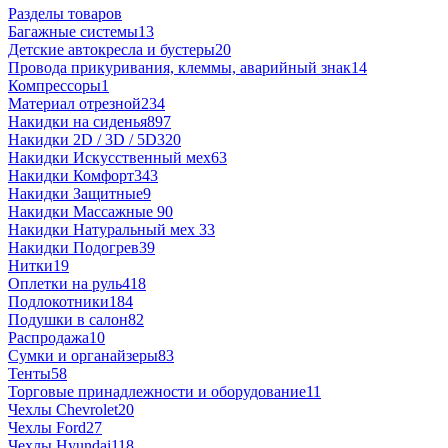
Разделы товаров
Багажные системы
13
Детские автокресла и бустеры
20
Провода прикуривания, клеммы, аварийный знак
14
Компрессоры
1
Материал отрезной
234
Накидки на сиденья
897
Накидки 2D / 3D / 5D
320
Накидки Искусственный мех
63
Накидки Комфорт
343
Накидки Защитные
9
Накидки Массажные
90
Накидки Натуральный мех
33
Накидки Подогрев
39
Нитки
19
Оплетки на руль
418
Подлокотники
184
Подушки в салон
82
Распродажа
10
Сумки и органайзеры
83
Тенты
58
Торговые принадлежности и оборудование
11
Чехлы Chevrolet
20
Чехлы Ford
27
Чехлы Hyundai
118