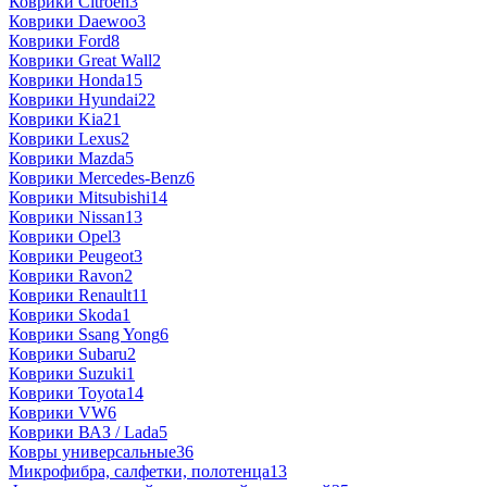
Коврики Citroen
3
Коврики Daewoo
3
Коврики Ford
8
Коврики Great Wall
2
Коврики Honda
15
Коврики Hyundai
22
Коврики Kia
21
Коврики Lexus
2
Коврики Mazda
5
Коврики Mercedes-Benz
6
Коврики Mitsubishi
14
Коврики Nissan
13
Коврики Opel
3
Коврики Peugeot
3
Коврики Ravon
2
Коврики Renault
11
Коврики Skoda
1
Коврики Ssang Yong
6
Коврики Subaru
2
Коврики Suzuki
1
Коврики Toyota
14
Коврики VW
6
Коврики ВАЗ / Lada
5
Ковры универсальные
36
Микрофибра, салфетки, полотенца
13