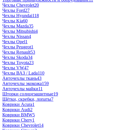
Чехлы Chevrolet
20
Чехлы Ford
27
Чехлы Hyundai
118
Чехлы Kia
60
Чехлы Mazda
35
Чехлы Mitsubishi
4
Чехлы Nissan
4
Чехлы Opel
1
Чехлы Peugeot
1
Чехлы Renault
53
Чехлы Skoda
34
Чехлы Toyota
23
Чехлы VW
47
Чехлы ВАЗ / Lada
110
Авточехлы ткань
43
Авточехлы экокожа
159
Авточехлы майки
11
Шторки солнцезащитные
19
Щётки, скребки, лопаты
7
Коврики Acura
1
Коврики Audi
2
Коврики BMW
5
Коврики Chery
1
Коврики Chevrolet
14