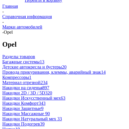
Перейти в корзину
Главная
-
Справочная информация
-
Марки автомобилей
-
Opel
Opel
Разделы товаров
Багажные системы
13
Детские автокресла и бустеры
20
Провода прикуривания, клеммы, аварийный знак
14
Компрессоры
1
Материал отрезной
234
Накидки на сиденья
897
Накидки 2D / 3D / 5D
320
Накидки Искусственный мех
63
Накидки Комфорт
343
Накидки Защитные
9
Накидки Массажные
90
Накидки Натуральный мех
33
Накидки Подогрев
39