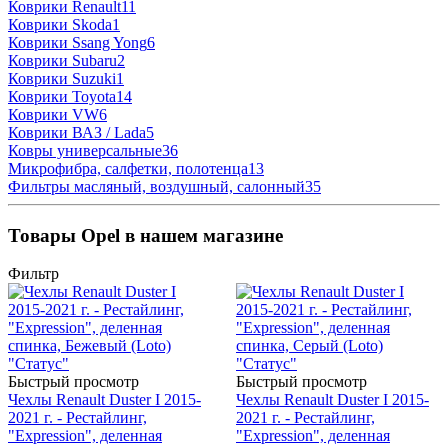
Коврики Renault
11
Коврики Skoda
1
Коврики Ssang Yong
6
Коврики Subaru
2
Коврики Suzuki
1
Коврики Toyota
14
Коврики VW
6
Коврики ВАЗ / Lada
5
Ковры универсальные
36
Микрофибра, салфетки, полотенца
13
Фильтры масляный, воздушный, салонный
35
Товары Opel в нашем магазине
Фильтр
Быстрый просмотр
Быстрый просмотр
Чехлы Renault Duster I 2015-
Чехлы Renault Duster I 2015-
2021 г. - Рестайлинг,
2021 г. - Рестайлинг,
"Expression", деленная
"Expression", деленная