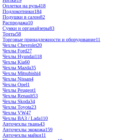
Нитки
19
Оплетки на руль
418
Подлокотники
184
Подушки в салон
82
Распродажа
10
Сумки и органайзеры
83
Тенты
58
Торговые принадлежности и оборудование
11
Чехлы Chevrolet
20
Чехлы Ford
27
Чехлы Hyundai
118
Чехлы Kia
60
Чехлы Mazda
35
Чехлы Mitsubishi
4
Чехлы Nissan
4
Чехлы Opel
1
Чехлы Peugeot
1
Чехлы Renault
53
Чехлы Skoda
34
Чехлы Toyota
23
Чехлы VW
47
Чехлы ВАЗ / Lada
110
Авточехлы ткань
43
Авточехлы экокожа
159
Авточехлы майки
11