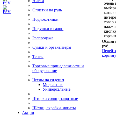
Нитки
очень 
выбери
Оплетки на руль
катало
интер
Подлокотники
товар 
нажми
Подушки в салон
кнопк
корзин
Распродажа
Общая 
руб.
Сумки и органайзеры
Перейт
корзин
Тенты
Торговые принадлежности и
оборудование
Чехлы на сиденья
Модельные
Универсальные
Шторки солнцезащитные
Щётки, скребки, лопаты
Акции