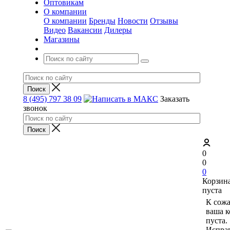
Оптовикам
О компании
О компании
Бренды
Новости
Отзывы
Видео
Вакансии
Дилеры
Магазины
8 (495) 797 38 09
Заказать
звонок
0
0
0
Корзин
пуста
К сож
ваша к
пуста.
Исправ