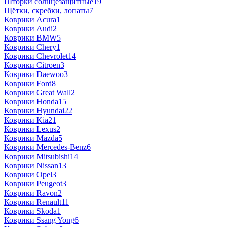
Шторки солнцезащитные
19
Щётки, скребки, лопаты
7
Коврики Acura
1
Коврики Audi
2
Коврики BMW
5
Коврики Chery
1
Коврики Chevrolet
14
Коврики Citroen
3
Коврики Daewoo
3
Коврики Ford
8
Коврики Great Wall
2
Коврики Honda
15
Коврики Hyundai
22
Коврики Kia
21
Коврики Lexus
2
Коврики Mazda
5
Коврики Mercedes-Benz
6
Коврики Mitsubishi
14
Коврики Nissan
13
Коврики Opel
3
Коврики Peugeot
3
Коврики Ravon
2
Коврики Renault
11
Коврики Skoda
1
Коврики Ssang Yong
6