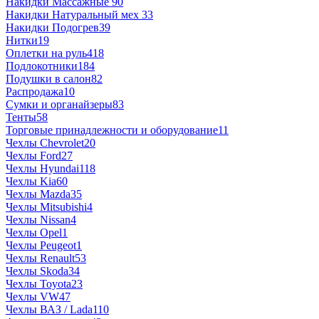
Накидки Массажные
90
Накидки Натуральный мех
33
Накидки Подогрев
39
Нитки
19
Оплетки на руль
418
Подлокотники
184
Подушки в салон
82
Распродажа
10
Сумки и органайзеры
83
Тенты
58
Торговые принадлежности и оборудование
11
Чехлы Chevrolet
20
Чехлы Ford
27
Чехлы Hyundai
118
Чехлы Kia
60
Чехлы Mazda
35
Чехлы Mitsubishi
4
Чехлы Nissan
4
Чехлы Opel
1
Чехлы Peugeot
1
Чехлы Renault
53
Чехлы Skoda
34
Чехлы Toyota
23
Чехлы VW
47
Чехлы ВАЗ / Lada
110