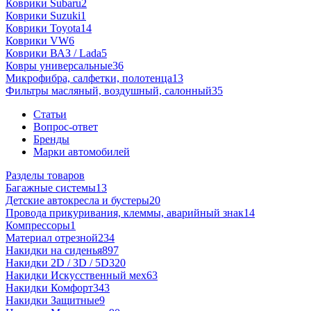
Коврики Subaru
2
Коврики Suzuki
1
Коврики Toyota
14
Коврики VW
6
Коврики ВАЗ / Lada
5
Ковры универсальные
36
Микрофибра, салфетки, полотенца
13
Фильтры масляный, воздушный, салонный
35
Статьи
Вопрос-ответ
Бренды
Марки автомобилей
Разделы товаров
Багажные системы
13
Детские автокресла и бустеры
20
Провода прикуривания, клеммы, аварийный знак
14
Компрессоры
1
Материал отрезной
234
Накидки на сиденья
897
Накидки 2D / 3D / 5D
320
Накидки Искусственный мех
63
Накидки Комфорт
343
Накидки Защитные
9