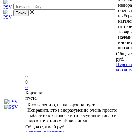
недор
очень 
выбери
катало
интер
товар 
нажми
кнопк
корзин
Общая 
руб.
Перейт
корзин
0
0
0
Корзина
пуста
К сожалению, ваша корзина пуста.
Исправить это недоразумение очень просто:
выберите в каталоге интересующий товар и
нажмите кнопку «В корзину».
Общая сумма:
0 руб.