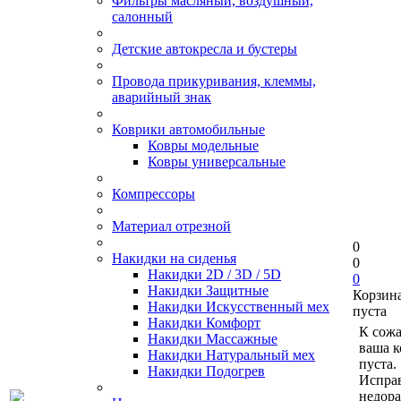
Фильтры масляный, воздушный,
салонный
Детские автокресла и бустеры
Провода прикуривания, клеммы,
аварийный знак
Коврики автомобильные
Ковры модельные
Ковры универсальные
Компрессоры
Материал отрезной
0
Накидки на сиденья
0
Накидки 2D / 3D / 5D
0
Накидки Защитные
Корзин
Накидки Искусственный мех
пуста
Накидки Комфорт
К сож
Накидки Массажные
ваша к
Накидки Натуральный мех
пуста.
Накидки Подогрев
Исправ
недор