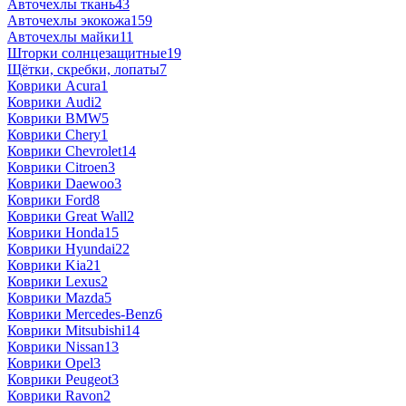
Авточехлы ткань
43
Авточехлы экокожа
159
Авточехлы майки
11
Шторки солнцезащитные
19
Щётки, скребки, лопаты
7
Коврики Acura
1
Коврики Audi
2
Коврики BMW
5
Коврики Chery
1
Коврики Chevrolet
14
Коврики Citroen
3
Коврики Daewoo
3
Коврики Ford
8
Коврики Great Wall
2
Коврики Honda
15
Коврики Hyundai
22
Коврики Kia
21
Коврики Lexus
2
Коврики Mazda
5
Коврики Mercedes-Benz
6
Коврики Mitsubishi
14
Коврики Nissan
13
Коврики Opel
3
Коврики Peugeot
3
Коврики Ravon
2