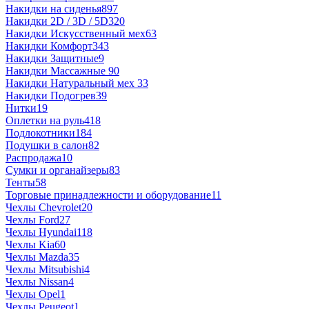
Накидки на сиденья
897
Накидки 2D / 3D / 5D
320
Накидки Искусственный мех
63
Накидки Комфорт
343
Накидки Защитные
9
Накидки Массажные
90
Накидки Натуральный мех
33
Накидки Подогрев
39
Нитки
19
Оплетки на руль
418
Подлокотники
184
Подушки в салон
82
Распродажа
10
Сумки и органайзеры
83
Тенты
58
Торговые принадлежности и оборудование
11
Чехлы Chevrolet
20
Чехлы Ford
27
Чехлы Hyundai
118
Чехлы Kia
60
Чехлы Mazda
35
Чехлы Mitsubishi
4
Чехлы Nissan
4
Чехлы Opel
1
Чехлы Peugeot
1