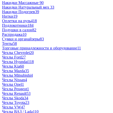
Накидки Массажные
90
Накидки Натуральный мех
33
Накидки Подогрев
39
Нитки
19
Оплетки на руль
418
Подлокотники
184
Подушки в салон
82
Распродажа
10
Сумки и органайзеры
83
Тенты
58
Торговые принадлежности и оборудование
11
Чехлы Chevrolet
20
Чехлы Ford
27
Чехлы Hyundai
118
Чехлы Kia
60
Чехлы Mazda
35
Чехлы Mitsubishi
4
Чехлы Nissan
4
Чехлы Opel
1
Чехлы Peugeot
1
Чехлы Renault
53
Чехлы Skoda
34
Чехлы Toyota
23
Чехлы VW
47
Чехлы ВАЗ / Lada
110