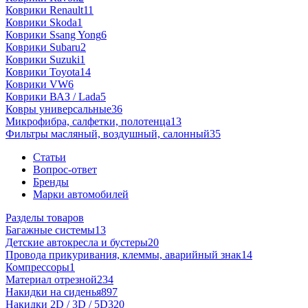
Коврики Renault
11
Коврики Skoda
1
Коврики Ssang Yong
6
Коврики Subaru
2
Коврики Suzuki
1
Коврики Toyota
14
Коврики VW
6
Коврики ВАЗ / Lada
5
Ковры универсальные
36
Микрофибра, салфетки, полотенца
13
Фильтры масляный, воздушный, салонный
35
Статьи
Вопрос-ответ
Бренды
Марки автомобилей
Разделы товаров
Багажные системы
13
Детские автокресла и бустеры
20
Провода прикуривания, клеммы, аварийный знак
14
Компрессоры
1
Материал отрезной
234
Накидки на сиденья
897
Накидки 2D / 3D / 5D
320