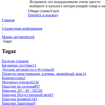
Исправить это недоразумение очень просто:
выберите в каталоге интересующий товар и н
Общая сумма:
0 руб.
Перейти в корзину
Главная
-
Справочная информация
-
Марки автомобилей
-
Tagaz
Tagaz
Разделы товаров
Багажные системы
13
Детские автокресла и бустеры
20
Провода прикуривания, клеммы, аварийный знак
14
Компрессоры
1
Материал отрезной
234
Накидки на сиденья
897
Накидки 2D / 3D / 5D
320
Накидки Искусственный мех
63
Накидки Комфорт
343
Накидки Защитные
9