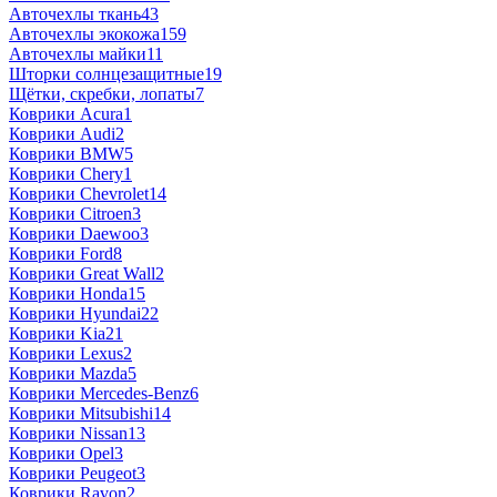
Авточехлы ткань
43
Авточехлы экокожа
159
Авточехлы майки
11
Шторки солнцезащитные
19
Щётки, скребки, лопаты
7
Коврики Acura
1
Коврики Audi
2
Коврики BMW
5
Коврики Chery
1
Коврики Chevrolet
14
Коврики Citroen
3
Коврики Daewoo
3
Коврики Ford
8
Коврики Great Wall
2
Коврики Honda
15
Коврики Hyundai
22
Коврики Kia
21
Коврики Lexus
2
Коврики Mazda
5
Коврики Mercedes-Benz
6
Коврики Mitsubishi
14
Коврики Nissan
13
Коврики Opel
3
Коврики Peugeot
3
Коврики Ravon
2