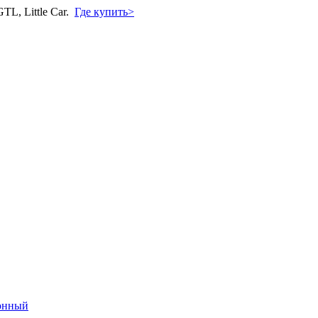
L, Little Car.
Где купить>
онный