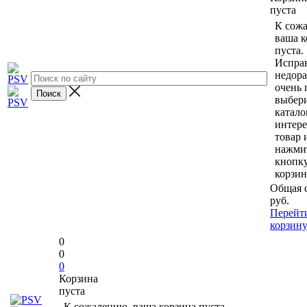
пуста
К сож
ваша к
пуста.
Исправ
недор
очень 
выбери
катало
интер
товар 
нажми
кнопк
корзин
Общая 
руб.
Перейт
корзин
0
0
0
Корзина
пуста
К сожалению, ваша корзина пуста.