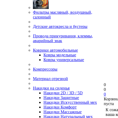
Фильтры масляный, воздушный,
салонный
Детские автокресла и бустеры
Провода прикуривания, клеммы,
аварийный знак
Коврики автомобильные
Ковры модельные
Ковры универсальные
Компрессоры
Материал отрезной
0
Накидки на сиденья
0
Накидки 2D / 3D / 5D
0
Накидки Защитные
Корзин
Накидки Искусственный мех
пуста
Накидки Комфорт
К сож
Накидки Массажные
ваша к
Накидки Натуральный мех