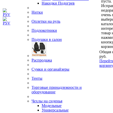
пуста.
Накидки Подогрев
Исправ
недор
Нитки
очень 
выбери
Оплетки на руль
катало
интер
Подлокотники
товар 
нажми
Подушки в салон
кнопк
корзин
Общая 
руб.
Распродажа
Перейт
корзин
Сумки и органайзеры
Тенты
Торговые принадлежности и
оборудование
Чехлы на сиденья
Модельные
Универсальные