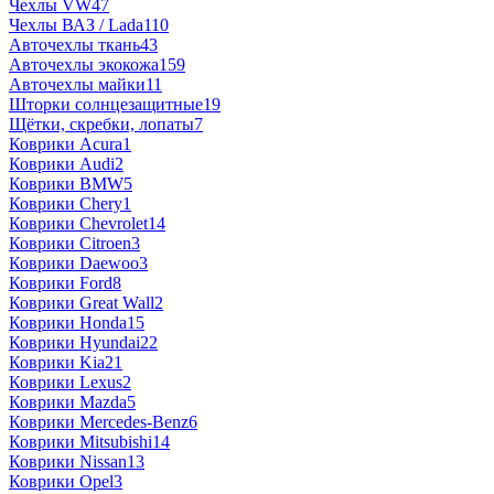
Чехлы VW
47
Чехлы ВАЗ / Lada
110
Авточехлы ткань
43
Авточехлы экокожа
159
Авточехлы майки
11
Шторки солнцезащитные
19
Щётки, скребки, лопаты
7
Коврики Acura
1
Коврики Audi
2
Коврики BMW
5
Коврики Chery
1
Коврики Chevrolet
14
Коврики Citroen
3
Коврики Daewoo
3
Коврики Ford
8
Коврики Great Wall
2
Коврики Honda
15
Коврики Hyundai
22
Коврики Kia
21
Коврики Lexus
2
Коврики Mazda
5
Коврики Mercedes-Benz
6
Коврики Mitsubishi
14
Коврики Nissan
13
Коврики Opel
3