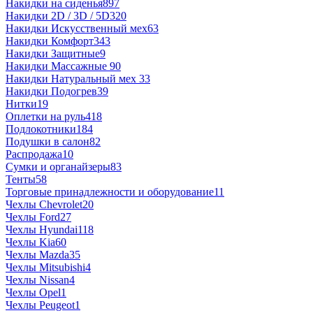
Накидки на сиденья
897
Накидки 2D / 3D / 5D
320
Накидки Искусственный мех
63
Накидки Комфорт
343
Накидки Защитные
9
Накидки Массажные
90
Накидки Натуральный мех
33
Накидки Подогрев
39
Нитки
19
Оплетки на руль
418
Подлокотники
184
Подушки в салон
82
Распродажа
10
Сумки и органайзеры
83
Тенты
58
Торговые принадлежности и оборудование
11
Чехлы Chevrolet
20
Чехлы Ford
27
Чехлы Hyundai
118
Чехлы Kia
60
Чехлы Mazda
35
Чехлы Mitsubishi
4
Чехлы Nissan
4
Чехлы Opel
1
Чехлы Peugeot
1