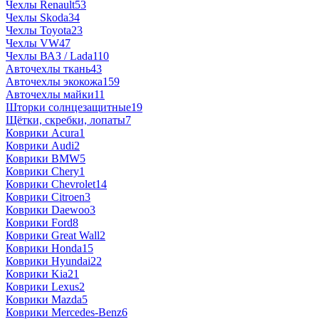
Чехлы Renault
53
Чехлы Skoda
34
Чехлы Toyota
23
Чехлы VW
47
Чехлы ВАЗ / Lada
110
Авточехлы ткань
43
Авточехлы экокожа
159
Авточехлы майки
11
Шторки солнцезащитные
19
Щётки, скребки, лопаты
7
Коврики Acura
1
Коврики Audi
2
Коврики BMW
5
Коврики Chery
1
Коврики Chevrolet
14
Коврики Citroen
3
Коврики Daewoo
3
Коврики Ford
8
Коврики Great Wall
2
Коврики Honda
15
Коврики Hyundai
22
Коврики Kia
21
Коврики Lexus
2
Коврики Mazda
5
Коврики Mercedes-Benz
6