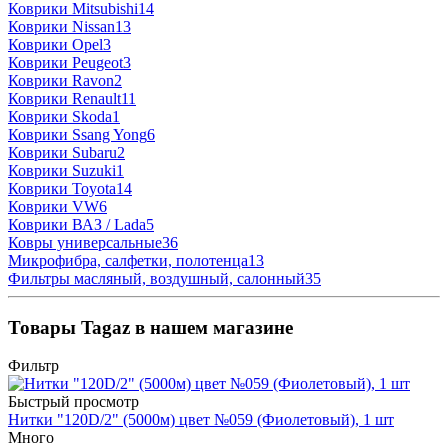
Коврики Mitsubishi
14
Коврики Nissan
13
Коврики Opel
3
Коврики Peugeot
3
Коврики Ravon
2
Коврики Renault
11
Коврики Skoda
1
Коврики Ssang Yong
6
Коврики Subaru
2
Коврики Suzuki
1
Коврики Toyota
14
Коврики VW
6
Коврики ВАЗ / Lada
5
Ковры универсальные
36
Микрофибра, салфетки, полотенца
13
Фильтры масляный, воздушный, салонный
35
Товары Tagaz в нашем магазине
Фильтр
Быстрый просмотр
Нитки "120D/2" (5000м) цвет №059 (Фиолетовый), 1 шт
Много