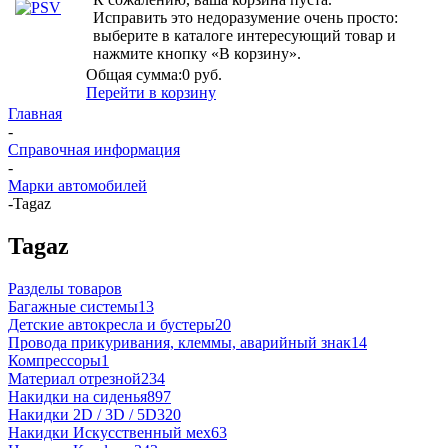
Исправить это недоразумение очень просто:
выберите в каталоге интересующий товар и
нажмите кнопку «В корзину».
Общая сумма:
0 руб.
Перейти в корзину
Главная
-
Справочная информация
-
Марки автомобилей
-
Tagaz
Tagaz
Разделы товаров
Багажные системы
13
Детские автокресла и бустеры
20
Провода прикуривания, клеммы, аварийный знак
14
Компрессоры
1
Материал отрезной
234
Накидки на сиденья
897
Накидки 2D / 3D / 5D
320
Накидки Искусственный мех
63