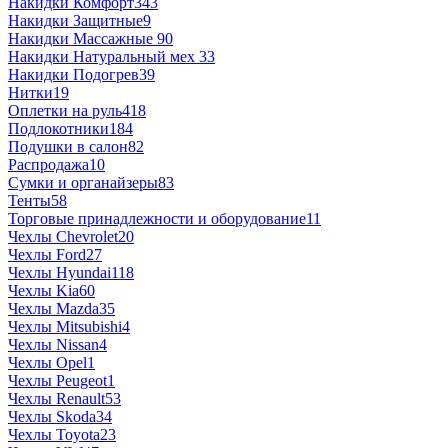
Накидки Комфорт
343
Накидки Защитные
9
Накидки Массажные
90
Накидки Натуральный мех
33
Накидки Подогрев
39
Нитки
19
Оплетки на руль
418
Подлокотники
184
Подушки в салон
82
Распродажа
10
Сумки и органайзеры
83
Тенты
58
Торговые принадлежности и оборудование
11
Чехлы Chevrolet
20
Чехлы Ford
27
Чехлы Hyundai
118
Чехлы Kia
60
Чехлы Mazda
35
Чехлы Mitsubishi
4
Чехлы Nissan
4
Чехлы Opel
1
Чехлы Peugeot
1
Чехлы Renault
53
Чехлы Skoda
34
Чехлы Toyota
23