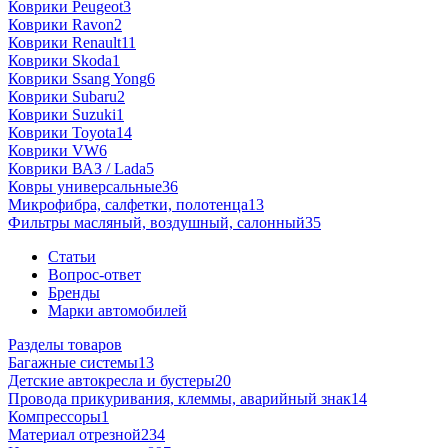
Коврики Peugeot
3
Коврики Ravon
2
Коврики Renault
11
Коврики Skoda
1
Коврики Ssang Yong
6
Коврики Subaru
2
Коврики Suzuki
1
Коврики Toyota
14
Коврики VW
6
Коврики ВАЗ / Lada
5
Ковры универсальные
36
Микрофибра, салфетки, полотенца
13
Фильтры масляный, воздушный, салонный
35
Статьи
Вопрос-ответ
Бренды
Марки автомобилей
Разделы товаров
Багажные системы
13
Детские автокресла и бустеры
20
Провода прикуривания, клеммы, аварийный знак
14
Компрессоры
1
Материал отрезной
234