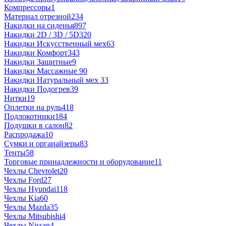
Компрессоры
1
Материал отрезной
234
Накидки на сиденья
897
Накидки 2D / 3D / 5D
320
Накидки Искусственный мех
63
Накидки Комфорт
343
Накидки Защитные
9
Накидки Массажные
90
Накидки Натуральный мех
33
Накидки Подогрев
39
Нитки
19
Оплетки на руль
418
Подлокотники
184
Подушки в салон
82
Распродажа
10
Сумки и органайзеры
83
Тенты
58
Торговые принадлежности и оборудование
11
Чехлы Chevrolet
20
Чехлы Ford
27
Чехлы Hyundai
118
Чехлы Kia
60
Чехлы Mazda
35
Чехлы Mitsubishi
4
Чехлы Nissan
4