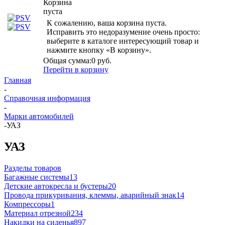
Корзина
пуста
К сожалению, ваша корзина пуста.
Исправить это недоразумение очень просто:
выберите в каталоге интересующий товар и
нажмите кнопку «В корзину».
Общая сумма:
0 руб.
Перейти в корзину
Главная
-
Справочная информация
-
Марки автомобилей
-
УАЗ
УАЗ
Разделы товаров
Багажные системы
13
Детские автокресла и бустеры
20
Провода прикуривания, клеммы, аварийный знак
14
Компрессоры
1
Материал отрезной
234
Накидки на сиденья
897