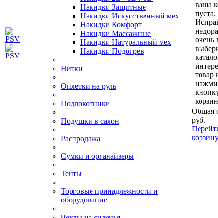
ваша к
Накидки Защитные
пуста.
Накидки Искусственный мех
Исправ
Накидки Комфорт
недор
Накидки Массажные
очень 
Накидки Натуральный мех
выбери
Накидки Подогрев
катало
интер
Нитки
товар 
нажми
Оплетки на руль
кнопк
корзин
Подлокотники
Общая 
руб.
Подушки в салон
Перейт
корзин
Распродажа
Сумки и органайзеры
Тенты
Торговые принадлежности и
оборудование
Чехлы на сиденья