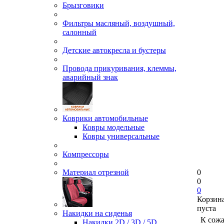
Брызговики
Фильтры масляный, воздушный,
салонный
Детские автокресла и бустеры
Провода прикуривания, клеммы,
аварийный знак
Коврики автомобильные
Ковры модельные
Ковры универсальные
Компрессоры
Материал отрезной
0
0
0
Корзин
пуста
Накидки на сиденья
К сож
Накидки 2D / 3D / 5D