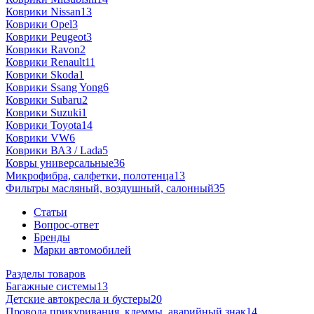
Коврики Nissan
13
Коврики Opel
3
Коврики Peugeot
3
Коврики Ravon
2
Коврики Renault
11
Коврики Skoda
1
Коврики Ssang Yong
6
Коврики Subaru
2
Коврики Suzuki
1
Коврики Toyota
14
Коврики VW
6
Коврики ВАЗ / Lada
5
Ковры универсальные
36
Микрофибра, салфетки, полотенца
13
Фильтры масляный, воздушный, салонный
35
Статьи
Вопрос-ответ
Бренды
Марки автомобилей
Разделы товаров
Багажные системы
13
Детские автокресла и бустеры
20
Провода прикуривания, клеммы, аварийный знак
14