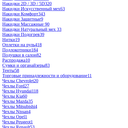
Накидки 2D / 3D / 5D
320
Накидки Искусственный мех
63
Накидки Комфорт
343
Накидки Защитные
9
Накидки Массажные
90
Накидки Натуральный мех
33
Накидки Подогрев
39
Нитки
19
Оплетки на руль
418
Подлокотники
184
Подушки в салон
82
Распродажа
10
Сумки и органайзеры
83
Тенты
58
Торговые принадлежности и оборудование
11
Чехлы Chevrolet
20
Чехлы Ford
27
Чехлы Hyundai
118
Чехлы Kia
60
Чехлы Mazda
35
Чехлы Mitsubishi
4
Чехлы Nissan
4
Чехлы Opel
1
Чехлы Peugeot
1
Чехлы Renault
53