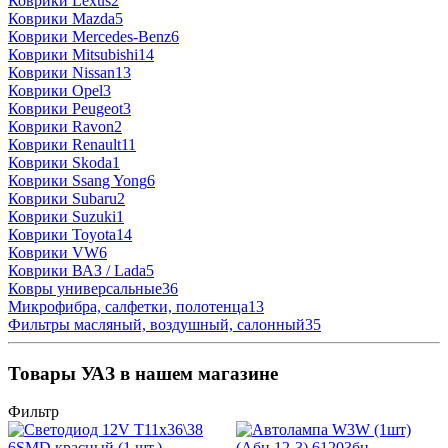
Коврики Lexus
2
Коврики Mazda
5
Коврики Mercedes-Benz
6
Коврики Mitsubishi
14
Коврики Nissan
13
Коврики Opel
3
Коврики Peugeot
3
Коврики Ravon
2
Коврики Renault
11
Коврики Skoda
1
Коврики Ssang Yong
6
Коврики Subaru
2
Коврики Suzuki
1
Коврики Toyota
14
Коврики VW
6
Коврики ВАЗ / Lada
5
Ковры универсальные
36
Микрофибра, салфетки, полотенца
13
Фильтры масляный, воздушный, салонный
35
Товары УАЗ в нашем магазине
Фильтр