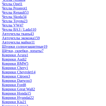
Чехлы Opel
1
Чехлы Peugeot
1
Чехлы Renault
53
Чехлы Skoda
34
Чехлы Toyota
23
Чехлы VW
47
Чехлы ВАЗ / Lada
110
Авточехлы ткань
43
Авточехлы экокожа
159
Авточехлы майки
11
Шторки солнцезащитные
19
Щётки, скребки, лопаты
7
Коврики Acura
1
Коврики Audi
2
Коврики BMW
5
Коврики Chery
1
Коврики Chevrolet
14
Коврики Citroen
3
Коврики Daewoo
3
Коврики Ford
8
Коврики Great Wall
2
Коврики Honda
15
Коврики Hyundai
22
Коврики Kia
21