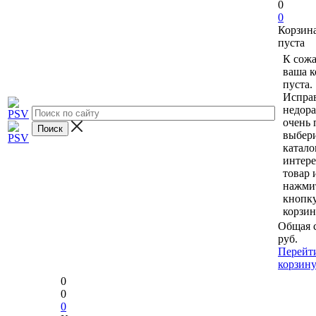
0
0
Корзин
пуста
К сож
ваша к
пуста.
Исправ
недор
очень 
выбери
катало
интер
товар 
нажми
кнопк
корзин
Общая 
руб.
Перейт
корзин
0
0
0