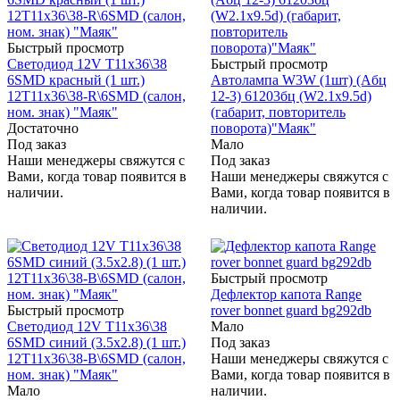
Быстрый просмотр
Светодиод 12V T11x36\38
Быстрый просмотр
6SMD красный (1 шт.)
Автолампа W3W (1шт) (Aбц
12T11x36\38-R\6SMD (салон,
12-3) 61203бц (W2.1x9.5d)
ном. знак) "Маяк"
(габарит, повторитель
Достаточно
поворота)"Маяк"
Под заказ
Мало
Наши менеджеры свяжутся с
Под заказ
Вами, когда товар появится в
Наши менеджеры свяжутся с
наличии.
Вами, когда товар появится в
наличии.
Быстрый просмотр
Дефлектор капота Range
Быстрый просмотр
rover bonnet guard bg292db
Светодиод 12V T11x36\38
Мало
6SMD синий (3.5x2.8) (1 шт.)
Под заказ
12T11x36\38-B\6SMD (салон,
Наши менеджеры свяжутся с
ном. знак) "Маяк"
Вами, когда товар появится в
Мало
наличии.