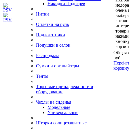
Накидки Подогрев
недор
очень 
Нитки
выбери
катало
Оплетки на руль
интер
товар 
Подлокотники
нажми
кнопк
Подушки в салон
корзин
Общая 
Распродажа
руб.
Перейт
Сумки и органайзеры
корзин
Тенты
Торговые принадлежности и
оборудование
Чехлы на сиденья
Модельные
Универсальные
Шторки солнцезащитные