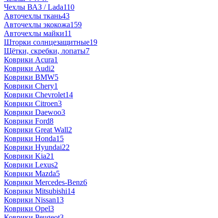
Чехлы ВАЗ / Lada
110
Авточехлы ткань
43
Авточехлы экокожа
159
Авточехлы майки
11
Шторки солнцезащитные
19
Щётки, скребки, лопаты
7
Коврики Acura
1
Коврики Audi
2
Коврики BMW
5
Коврики Chery
1
Коврики Chevrolet
14
Коврики Citroen
3
Коврики Daewoo
3
Коврики Ford
8
Коврики Great Wall
2
Коврики Honda
15
Коврики Hyundai
22
Коврики Kia
21
Коврики Lexus
2
Коврики Mazda
5
Коврики Mercedes-Benz
6
Коврики Mitsubishi
14
Коврики Nissan
13
Коврики Opel
3
Коврики Peugeot
3