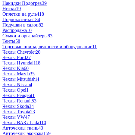
Накидки Подогрев
39
Нитки
19
Оплетки на руль
418
Подлокотники
184
Подушки в салон
82
Распродажа
10
Сумки и органайзеры
83
Тенты
58
Торговые принадлежности и оборудование
11
Чехлы Chevrolet
20
Чехлы Ford
27
Чехлы Hyundai
118
Чехлы Kia
60
Чехлы Mazda
35
Чехлы Mitsubishi
4
Чехлы Nissan
4
Чехлы Opel
1
Чехлы Peugeot
1
Чехлы Renault
53
Чехлы Skoda
34
Чехлы Toyota
23
Чехлы VW
47
Чехлы ВАЗ / Lada
110
Авточехлы ткань
43
Авточехлы экокожа
159