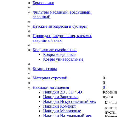
Брызговики
Фильтры масляный, воздушный,
салонный
Детские автокресла и бустеры
Провода прикуривания, клеммы,
аварийный знак
Коврики автомобильные
Ковры модельные
Ковры универсальные
Компрессоры
Материал отрезной
0
0
Накидки на сиденья
0
Накидки 2D / 3D / 5D
Корзин
Накидки Защитные
пуста
Накидки Искусственный мех
К сож
Накидки Комфорт
ваша к
Накидки Массажные
пуста.
Накидки Натуральный мех
Исправ