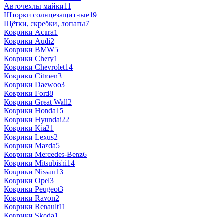
Авточехлы майки
11
Шторки солнцезащитные
19
Щётки, скребки, лопаты
7
Коврики Acura
1
Коврики Audi
2
Коврики BMW
5
Коврики Chery
1
Коврики Chevrolet
14
Коврики Citroen
3
Коврики Daewoo
3
Коврики Ford
8
Коврики Great Wall
2
Коврики Honda
15
Коврики Hyundai
22
Коврики Kia
21
Коврики Lexus
2
Коврики Mazda
5
Коврики Mercedes-Benz
6
Коврики Mitsubishi
14
Коврики Nissan
13
Коврики Opel
3
Коврики Peugeot
3
Коврики Ravon
2
Коврики Renault
11
Коврики Skoda
1