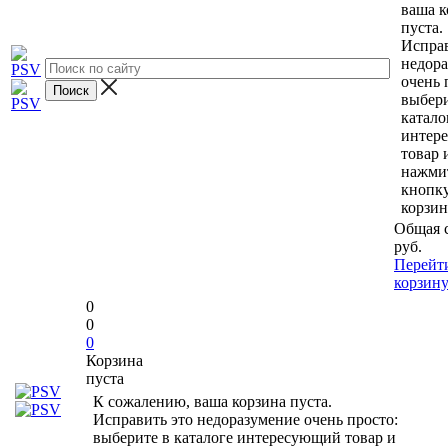
ваша к
пуста.
Исправ
недор
очень 
выбери
катало
интер
товар 
нажми
кнопк
корзин
Общая 
руб.
Перейт
корзин
0
0
0
Корзина
пуста
К сожалению, ваша корзина пуста.
Исправить это недоразумение очень просто:
выберите в каталоге интересующий товар и