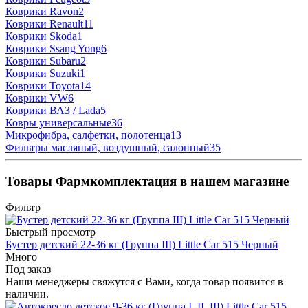
Коврики Ravon
2
Коврики Renault
11
Коврики Skoda
1
Коврики Ssang Yong
6
Коврики Subaru
2
Коврики Suzuki
1
Коврики Toyota
14
Коврики VW
6
Коврики ВАЗ / Lada
5
Ковры универсальные
36
Микрофибра, салфетки, полотенца
13
Фильтры масляный, воздушный, салонный
35
Товары Фармкомплектация в нашем магазине
Фильтр
Быстрый просмотр
Бустер детский 22-36 кг (Группа III) Little Car 515 Черный
Много
Под заказ
Наши менеджеры свяжутся с Вами, когда товар появится в
наличии.