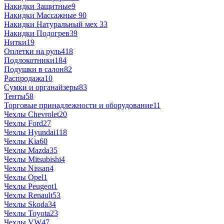
Накидки Защитные
9
Накидки Массажные
90
Накидки Натуральный мех
33
Накидки Подогрев
39
Нитки
19
Оплетки на руль
418
Подлокотники
184
Подушки в салон
82
Распродажа
10
Сумки и органайзеры
83
Тенты
58
Торговые принадлежности и оборудование
11
Чехлы Chevrolet
20
Чехлы Ford
27
Чехлы Hyundai
118
Чехлы Kia
60
Чехлы Mazda
35
Чехлы Mitsubishi
4
Чехлы Nissan
4
Чехлы Opel
1
Чехлы Peugeot
1
Чехлы Renault
53
Чехлы Skoda
34
Чехлы Toyota
23
Чехлы VW
47