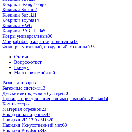
Коврики Ssang Yong
6
Коврики Subaru
2
Коврики Suzuki
1
Коврики Toyota
14
Коврики VW
6
Коврики ВАЗ / Lada
5
Ковры универсальные
36
Микрофибра, салфетки, полотенца
13
Фильтры масляный, воздушный, салонный
35
Статьи
Вопрос-ответ
Бренды
Марки автомобилей
Разделы товаров
Багажные системы
13
Детские автокресла и бустеры
20
Провода прикуривания, клеммы, аварийный знак
14
Компрессоры
1
Материал отрезной
234
Накидки на сиденья
897
Накидки 2D / 3D / 5D
320
Накидки Искусственный мех
63
Накидки Комфорт
343