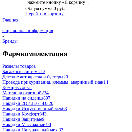
нажмите кнопку «В корзину».
Общая сумма:
0 руб.
Перейти в корзину
Главная
-
Справочная информация
-
Бренды
Фармкомплектация
Разделы товаров
Багажные системы
13
Детские автокресла и бустеры
20
Провода прикуривания, клеммы, аварийный знак
14
Компрессоры
1
Материал отрезной
234
Накидки на сиденья
897
Накидки 2D / 3D / 5D
320
Накидки Искусственный мех
63
Накидки Комфорт
343
Накидки Защитные
9
Накидки Массажные
90
Накидки Натуральный мех
33