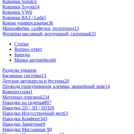
Коврики Suzuki
1
Коврики Toyota
14
Коврики VW
6
Коврики ВАЗ / Lada
5
Ковры универсальные
36
Микрофибра, салфетки, полотенца
13
Фильтры масляный, воздушный, салонный
35
Статьи
Вопрос-ответ
Бренды
Марки автомобилей
Разделы товаров
Багажные системы
13
Детские автокресла и бустеры
20
Провода прикуривания, клеммы, аварийный знак
14
Компрессоры
1
Материал отрезной
234
Накидки на сиденья
897
Накидки 2D / 3D / 5D
320
Накидки Искусственный мех
63
Накидки Комфорт
343
Накидки Защитные
9
Накидки Массажные
90