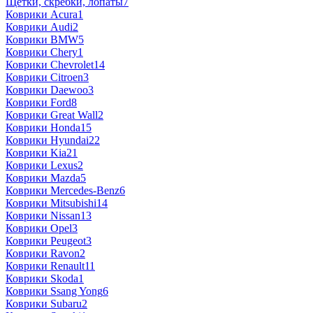
Щётки, скребки, лопаты
7
Коврики Acura
1
Коврики Audi
2
Коврики BMW
5
Коврики Chery
1
Коврики Chevrolet
14
Коврики Citroen
3
Коврики Daewoo
3
Коврики Ford
8
Коврики Great Wall
2
Коврики Honda
15
Коврики Hyundai
22
Коврики Kia
21
Коврики Lexus
2
Коврики Mazda
5
Коврики Mercedes-Benz
6
Коврики Mitsubishi
14
Коврики Nissan
13
Коврики Opel
3
Коврики Peugeot
3
Коврики Ravon
2
Коврики Renault
11
Коврики Skoda
1
Коврики Ssang Yong
6
Коврики Subaru
2