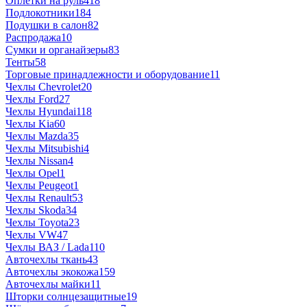
Оплетки на руль
418
Подлокотники
184
Подушки в салон
82
Распродажа
10
Сумки и органайзеры
83
Тенты
58
Торговые принадлежности и оборудование
11
Чехлы Chevrolet
20
Чехлы Ford
27
Чехлы Hyundai
118
Чехлы Kia
60
Чехлы Mazda
35
Чехлы Mitsubishi
4
Чехлы Nissan
4
Чехлы Opel
1
Чехлы Peugeot
1
Чехлы Renault
53
Чехлы Skoda
34
Чехлы Toyota
23
Чехлы VW
47
Чехлы ВАЗ / Lada
110
Авточехлы ткань
43
Авточехлы экокожа
159
Авточехлы майки
11
Шторки солнцезащитные
19