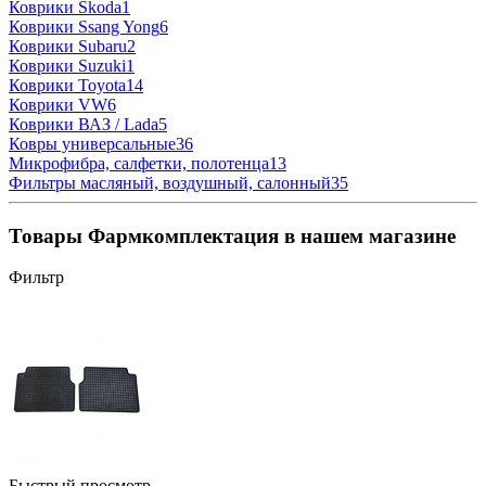
Коврики Skoda
1
Коврики Ssang Yong
6
Коврики Subaru
2
Коврики Suzuki
1
Коврики Toyota
14
Коврики VW
6
Коврики ВАЗ / Lada
5
Ковры универсальные
36
Микрофибра, салфетки, полотенца
13
Фильтры масляный, воздушный, салонный
35
Товары Фармкомплектация в нашем магазине
Фильтр
Быстрый просмотр