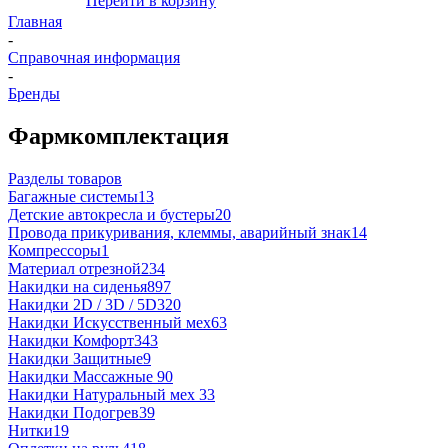
Перейти в корзину
Главная
-
Справочная информация
-
Бренды
Фармкомплектация
Разделы товаров
Багажные системы
13
Детские автокресла и бустеры
20
Провода прикуривания, клеммы, аварийный знак
14
Компрессоры
1
Материал отрезной
234
Накидки на сиденья
897
Накидки 2D / 3D / 5D
320
Накидки Искусственный мех
63
Накидки Комфорт
343
Накидки Защитные
9
Накидки Массажные
90
Накидки Натуральный мех
33
Накидки Подогрев
39
Нитки
19