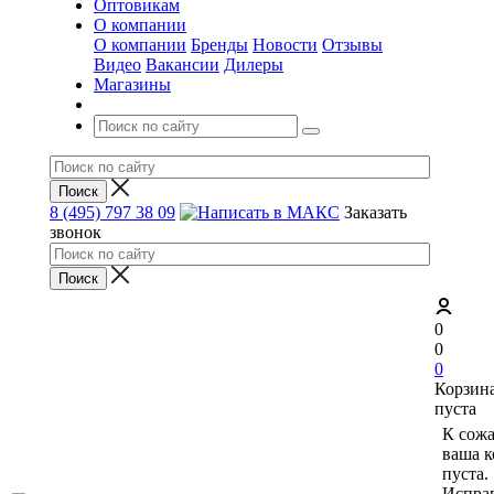
Оптовикам
О компании
О компании
Бренды
Новости
Отзывы
Видео
Вакансии
Дилеры
Магазины
8 (495) 797 38 09
Заказать
звонок
0
0
0
Корзин
пуста
К сож
ваша к
пуста.
Исправ