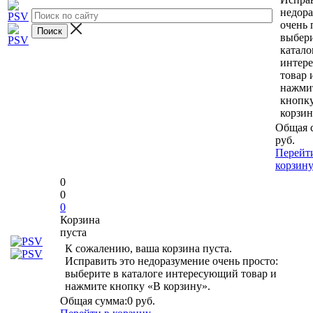
недор
очень 
выбери
катало
интер
товар 
нажми
кнопк
корзин
Общая 
руб.
Перейт
корзин
0
0
0
Корзина
пуста
К сожалению, ваша корзина пуста.
Исправить это недоразумение очень просто:
выберите в каталоге интересующий товар и
нажмите кнопку «В корзину».
Общая сумма:
0 руб.