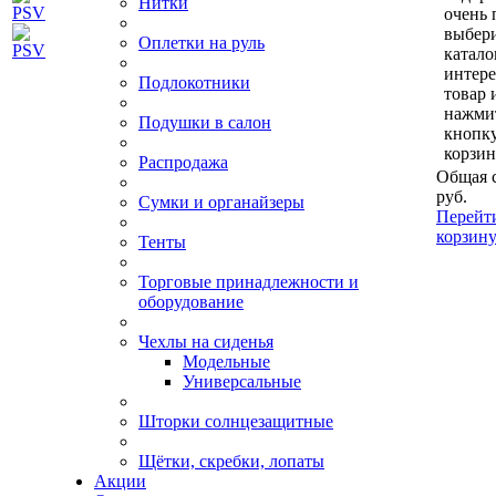
Нитки
очень 
выбери
Оплетки на руль
катало
интер
Подлокотники
товар 
нажми
Подушки в салон
кнопк
корзин
Распродажа
Общая 
руб.
Сумки и органайзеры
Перейт
корзин
Тенты
Торговые принадлежности и
оборудование
Чехлы на сиденья
Модельные
Универсальные
Шторки солнцезащитные
Щётки, скребки, лопаты
Акции