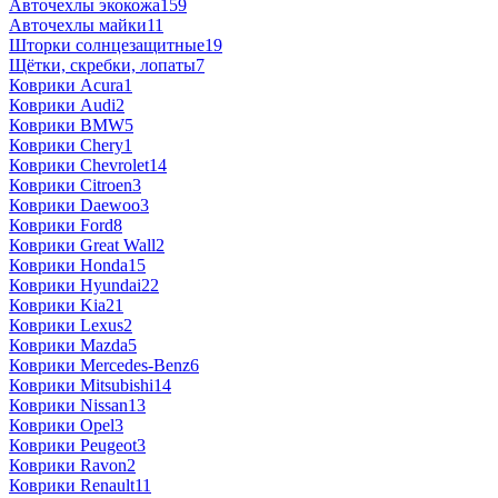
Авточехлы экокожа
159
Авточехлы майки
11
Шторки солнцезащитные
19
Щётки, скребки, лопаты
7
Коврики Acura
1
Коврики Audi
2
Коврики BMW
5
Коврики Chery
1
Коврики Chevrolet
14
Коврики Citroen
3
Коврики Daewoo
3
Коврики Ford
8
Коврики Great Wall
2
Коврики Honda
15
Коврики Hyundai
22
Коврики Kia
21
Коврики Lexus
2
Коврики Mazda
5
Коврики Mercedes-Benz
6
Коврики Mitsubishi
14
Коврики Nissan
13
Коврики Opel
3
Коврики Peugeot
3
Коврики Ravon
2
Коврики Renault
11