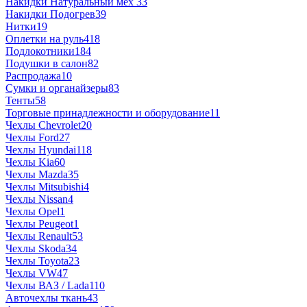
Накидки Натуральный мех
33
Накидки Подогрев
39
Нитки
19
Оплетки на руль
418
Подлокотники
184
Подушки в салон
82
Распродажа
10
Сумки и органайзеры
83
Тенты
58
Торговые принадлежности и оборудование
11
Чехлы Chevrolet
20
Чехлы Ford
27
Чехлы Hyundai
118
Чехлы Kia
60
Чехлы Mazda
35
Чехлы Mitsubishi
4
Чехлы Nissan
4
Чехлы Opel
1
Чехлы Peugeot
1
Чехлы Renault
53
Чехлы Skoda
34
Чехлы Toyota
23
Чехлы VW
47
Чехлы ВАЗ / Lada
110
Авточехлы ткань
43