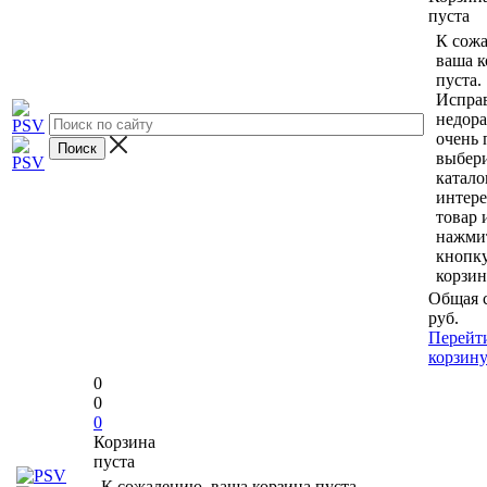
пуста
К сож
ваша к
пуста.
Исправ
недор
очень 
выбери
катало
интер
товар 
нажми
кнопк
корзин
Общая 
руб.
Перейт
корзин
0
0
0
Корзина
пуста
К сожалению, ваша корзина пуста.