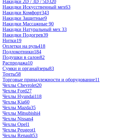
Накидки 2D / 3D / 5D
320
Накидки Искусственный мех
63
Накидки Комфорт
343
Накидки Защитные
9
Накидки Массажные
90
Накидки Натуральный мех
33
Накидки Подогрев
39
Нитки
19
Оплетки на руль
418
Подлокотники
184
Подушки в салон
82
Распродажа
10
Сумки и органайзеры
83
Тенты
58
Торговые принадлежности и оборудование
11
Чехлы Chevrolet
20
Чехлы Ford
27
Чехлы Hyundai
118
Чехлы Kia
60
Чехлы Mazda
35
Чехлы Mitsubishi
4
Чехлы Nissan
4
Чехлы Opel
1
Чехлы Peugeot
1
Чехлы Renault
53