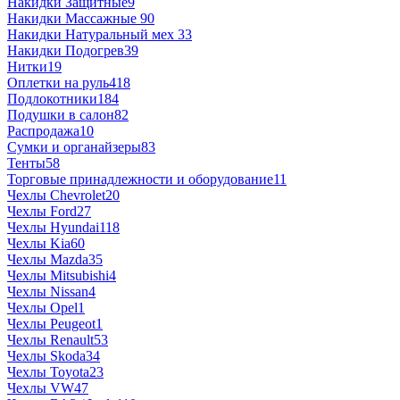
Накидки Защитные
9
Накидки Массажные
90
Накидки Натуральный мех
33
Накидки Подогрев
39
Нитки
19
Оплетки на руль
418
Подлокотники
184
Подушки в салон
82
Распродажа
10
Сумки и органайзеры
83
Тенты
58
Торговые принадлежности и оборудование
11
Чехлы Chevrolet
20
Чехлы Ford
27
Чехлы Hyundai
118
Чехлы Kia
60
Чехлы Mazda
35
Чехлы Mitsubishi
4
Чехлы Nissan
4
Чехлы Opel
1
Чехлы Peugeot
1
Чехлы Renault
53
Чехлы Skoda
34
Чехлы Toyota
23
Чехлы VW
47