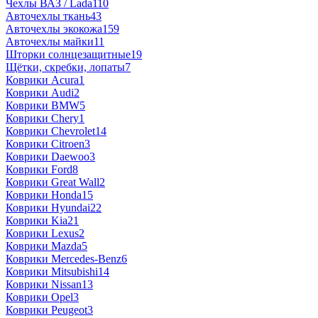
Чехлы ВАЗ / Lada
110
Авточехлы ткань
43
Авточехлы экокожа
159
Авточехлы майки
11
Шторки солнцезащитные
19
Щётки, скребки, лопаты
7
Коврики Acura
1
Коврики Audi
2
Коврики BMW
5
Коврики Chery
1
Коврики Chevrolet
14
Коврики Citroen
3
Коврики Daewoo
3
Коврики Ford
8
Коврики Great Wall
2
Коврики Honda
15
Коврики Hyundai
22
Коврики Kia
21
Коврики Lexus
2
Коврики Mazda
5
Коврики Mercedes-Benz
6
Коврики Mitsubishi
14
Коврики Nissan
13
Коврики Opel
3
Коврики Peugeot
3