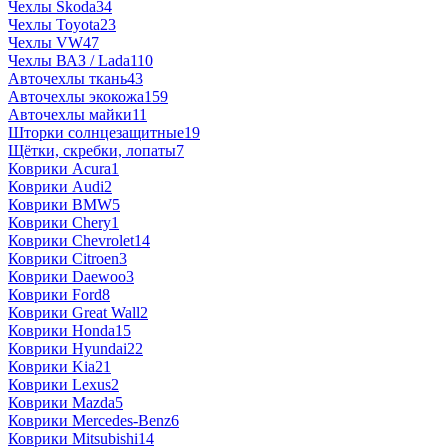
Чехлы Skoda
34
Чехлы Toyota
23
Чехлы VW
47
Чехлы ВАЗ / Lada
110
Авточехлы ткань
43
Авточехлы экокожа
159
Авточехлы майки
11
Шторки солнцезащитные
19
Щётки, скребки, лопаты
7
Коврики Acura
1
Коврики Audi
2
Коврики BMW
5
Коврики Chery
1
Коврики Chevrolet
14
Коврики Citroen
3
Коврики Daewoo
3
Коврики Ford
8
Коврики Great Wall
2
Коврики Honda
15
Коврики Hyundai
22
Коврики Kia
21
Коврики Lexus
2
Коврики Mazda
5
Коврики Mercedes-Benz
6
Коврики Mitsubishi
14