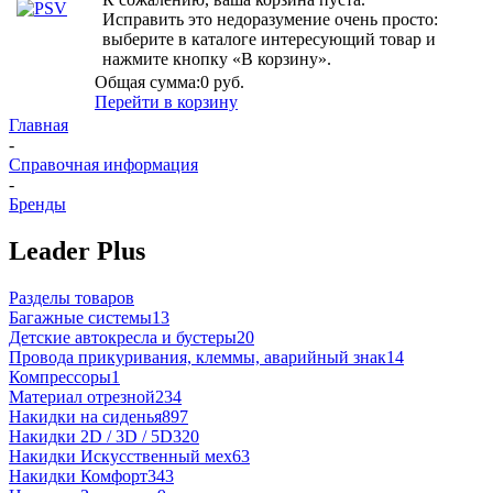
Исправить это недоразумение очень просто:
выберите в каталоге интересующий товар и
нажмите кнопку «В корзину».
Общая сумма:
0 руб.
Перейти в корзину
Главная
-
Справочная информация
-
Бренды
Leader Plus
Разделы товаров
Багажные системы
13
Детские автокресла и бустеры
20
Провода прикуривания, клеммы, аварийный знак
14
Компрессоры
1
Материал отрезной
234
Накидки на сиденья
897
Накидки 2D / 3D / 5D
320
Накидки Искусственный мех
63
Накидки Комфорт
343