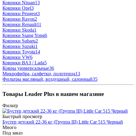
Коврики Nissan
13
Коврики Opel
3
Коврики Peugeot
3
Коврики Ravon
2
Коврики Renault
11
Коврики Skoda
1
Коврики Ssang Yong
6
Коврики Subaru
2
Коврики Suzuki
1
Коврики Toyota
14
Коврики VW
6
Коврики ВАЗ / Lada
5
Ковры универсальные
36
Микрофибра, салфетки, полотенца
13
Фильтры масляный, воздушный, салонный
35
Товары Leader Plus в нашем магазине
Фильтр
Быстрый просмотр
Бустер детский 22-36 кг (Группа III) Little Car 515 Черный
Много
Под заказ