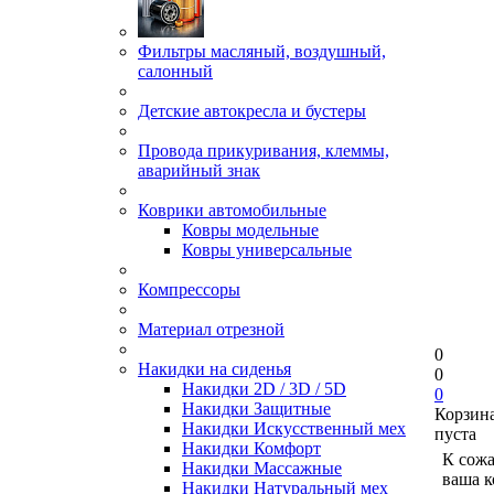
Фильтры масляный, воздушный,
салонный
Детские автокресла и бустеры
Провода прикуривания, клеммы,
аварийный знак
Коврики автомобильные
Ковры модельные
Ковры универсальные
Компрессоры
Материал отрезной
0
Накидки на сиденья
0
Накидки 2D / 3D / 5D
0
Накидки Защитные
Корзин
Накидки Искусственный мех
пуста
Накидки Комфорт
К сож
Накидки Массажные
ваша к
Накидки Натуральный мех