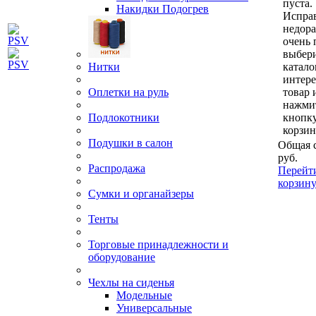
пуста.
Накидки Подогрев
Исправ
недор
очень 
выбери
Нитки
катало
интер
Оплетки на руль
товар 
нажми
Подлокотники
кнопк
корзин
Подушки в салон
Общая 
руб.
Распродажа
Перейт
корзин
Сумки и органайзеры
Тенты
Торговые принадлежности и
оборудование
Чехлы на сиденья
Модельные
Универсальные