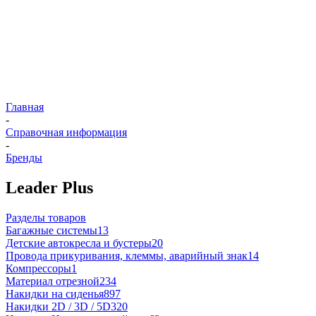
Главная
-
Справочная информация
-
Бренды
Leader Plus
Разделы товаров
Багажные системы
13
Детские автокресла и бустеры
20
Провода прикуривания, клеммы, аварийный знак
14
Компрессоры
1
Материал отрезной
234
Накидки на сиденья
897
Накидки 2D / 3D / 5D
320