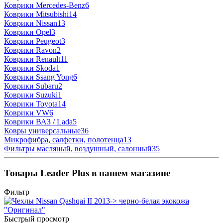
Коврики Mercedes-Benz
6
Коврики Mitsubishi
14
Коврики Nissan
13
Коврики Opel
3
Коврики Peugeot
3
Коврики Ravon
2
Коврики Renault
11
Коврики Skoda
1
Коврики Ssang Yong
6
Коврики Subaru
2
Коврики Suzuki
1
Коврики Toyota
14
Коврики VW
6
Коврики ВАЗ / Lada
5
Ковры универсальные
36
Микрофибра, салфетки, полотенца
13
Фильтры масляный, воздушный, салонный
35
Товары Leader Plus в нашем магазине
Фильтр
Быстрый просмотр