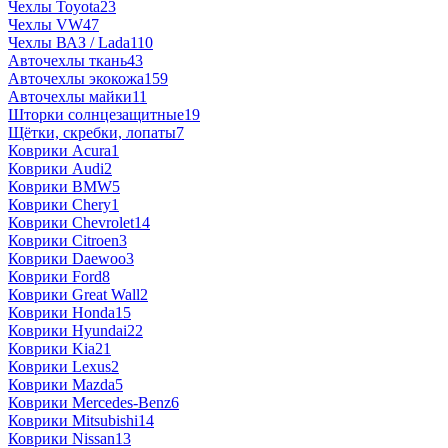
Чехлы Toyota
23
Чехлы VW
47
Чехлы ВАЗ / Lada
110
Авточехлы ткань
43
Авточехлы экокожа
159
Авточехлы майки
11
Шторки солнцезащитные
19
Щётки, скребки, лопаты
7
Коврики Acura
1
Коврики Audi
2
Коврики BMW
5
Коврики Chery
1
Коврики Chevrolet
14
Коврики Citroen
3
Коврики Daewoo
3
Коврики Ford
8
Коврики Great Wall
2
Коврики Honda
15
Коврики Hyundai
22
Коврики Kia
21
Коврики Lexus
2
Коврики Mazda
5
Коврики Mercedes-Benz
6
Коврики Mitsubishi
14
Коврики Nissan
13