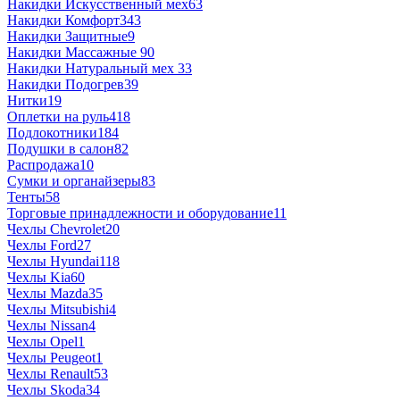
Накидки Искусственный мех
63
Накидки Комфорт
343
Накидки Защитные
9
Накидки Массажные
90
Накидки Натуральный мех
33
Накидки Подогрев
39
Нитки
19
Оплетки на руль
418
Подлокотники
184
Подушки в салон
82
Распродажа
10
Сумки и органайзеры
83
Тенты
58
Торговые принадлежности и оборудование
11
Чехлы Chevrolet
20
Чехлы Ford
27
Чехлы Hyundai
118
Чехлы Kia
60
Чехлы Mazda
35
Чехлы Mitsubishi
4
Чехлы Nissan
4
Чехлы Opel
1
Чехлы Peugeot
1
Чехлы Renault
53
Чехлы Skoda
34