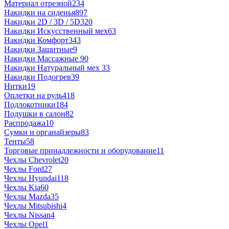
Материал отрезной
234
Накидки на сиденья
897
Накидки 2D / 3D / 5D
320
Накидки Искусственный мех
63
Накидки Комфорт
343
Накидки Защитные
9
Накидки Массажные
90
Накидки Натуральный мех
33
Накидки Подогрев
39
Нитки
19
Оплетки на руль
418
Подлокотники
184
Подушки в салон
82
Распродажа
10
Сумки и органайзеры
83
Тенты
58
Торговые принадлежности и оборудование
11
Чехлы Chevrolet
20
Чехлы Ford
27
Чехлы Hyundai
118
Чехлы Kia
60
Чехлы Mazda
35
Чехлы Mitsubishi
4
Чехлы Nissan
4
Чехлы Opel
1