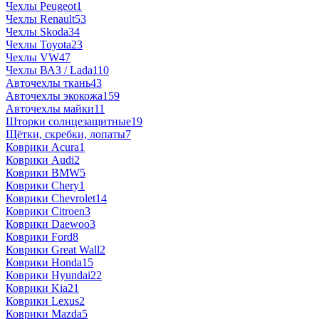
Чехлы Peugeot
1
Чехлы Renault
53
Чехлы Skoda
34
Чехлы Toyota
23
Чехлы VW
47
Чехлы ВАЗ / Lada
110
Авточехлы ткань
43
Авточехлы экокожа
159
Авточехлы майки
11
Шторки солнцезащитные
19
Щётки, скребки, лопаты
7
Коврики Acura
1
Коврики Audi
2
Коврики BMW
5
Коврики Chery
1
Коврики Chevrolet
14
Коврики Citroen
3
Коврики Daewoo
3
Коврики Ford
8
Коврики Great Wall
2
Коврики Honda
15
Коврики Hyundai
22
Коврики Kia
21
Коврики Lexus
2
Коврики Mazda
5