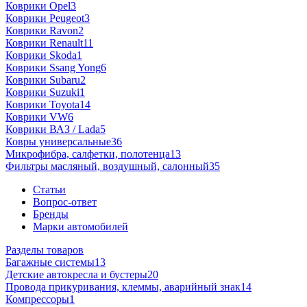
Коврики Opel
3
Коврики Peugeot
3
Коврики Ravon
2
Коврики Renault
11
Коврики Skoda
1
Коврики Ssang Yong
6
Коврики Subaru
2
Коврики Suzuki
1
Коврики Toyota
14
Коврики VW
6
Коврики ВАЗ / Lada
5
Ковры универсальные
36
Микрофибра, салфетки, полотенца
13
Фильтры масляный, воздушный, салонный
35
Статьи
Вопрос-ответ
Бренды
Марки автомобилей
Разделы товаров
Багажные системы
13
Детские автокресла и бустеры
20
Провода прикуривания, клеммы, аварийный знак
14
Компрессоры
1