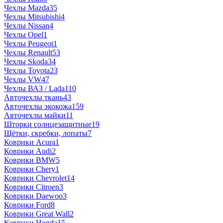
Чехлы Mazda
35
Чехлы Mitsubishi
4
Чехлы Nissan
4
Чехлы Opel
1
Чехлы Peugeot
1
Чехлы Renault
53
Чехлы Skoda
34
Чехлы Toyota
23
Чехлы VW
47
Чехлы ВАЗ / Lada
110
Авточехлы ткань
43
Авточехлы экокожа
159
Авточехлы майки
11
Шторки солнцезащитные
19
Щётки, скребки, лопаты
7
Коврики Acura
1
Коврики Audi
2
Коврики BMW
5
Коврики Chery
1
Коврики Chevrolet
14
Коврики Citroen
3
Коврики Daewoo
3
Коврики Ford
8
Коврики Great Wall
2
Коврики Honda
15