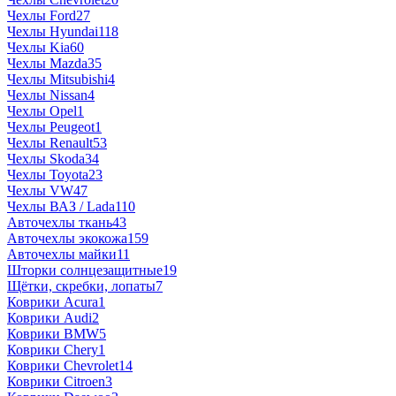
Чехлы Ford
27
Чехлы Hyundai
118
Чехлы Kia
60
Чехлы Mazda
35
Чехлы Mitsubishi
4
Чехлы Nissan
4
Чехлы Opel
1
Чехлы Peugeot
1
Чехлы Renault
53
Чехлы Skoda
34
Чехлы Toyota
23
Чехлы VW
47
Чехлы ВАЗ / Lada
110
Авточехлы ткань
43
Авточехлы экокожа
159
Авточехлы майки
11
Шторки солнцезащитные
19
Щётки, скребки, лопаты
7
Коврики Acura
1
Коврики Audi
2
Коврики BMW
5
Коврики Chery
1
Коврики Chevrolet
14
Коврики Citroen
3