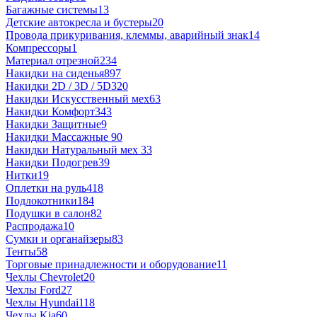
Багажные системы
13
Детские автокресла и бустеры
20
Провода прикуривания, клеммы, аварийный знак
14
Компрессоры
1
Материал отрезной
234
Накидки на сиденья
897
Накидки 2D / 3D / 5D
320
Накидки Искусственный мех
63
Накидки Комфорт
343
Накидки Защитные
9
Накидки Массажные
90
Накидки Натуральный мех
33
Накидки Подогрев
39
Нитки
19
Оплетки на руль
418
Подлокотники
184
Подушки в салон
82
Распродажа
10
Сумки и органайзеры
83
Тенты
58
Торговые принадлежности и оборудование
11
Чехлы Chevrolet
20
Чехлы Ford
27
Чехлы Hyundai
118
Чехлы Kia
60