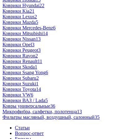
Коврики Hyundai
22
Коврики Kia
21
Коврики Lexus
2
Коврики Mazda
5
Коврики Mercedes-Benz
6
Коврики Mitsubishi
14
Коврики Nissan
13
Коврики Opel
3
Коврики Peugeot
3
Коврики Ravon
2
Коврики Renault
11
Коврики Skoda
1
Коврики Ssang Yong
6
Коврики Subaru
2
Коврики Suzuki
1
Коврики Toyota
14
Коврики VW
6
Коврики ВАЗ / Lada
5
Ковры универсальные
36
Микрофибра, салфетки, полотенца
13
Фильтры масляный, воздушный, салонный
35
Статьи
Вопрос-ответ
Бренды