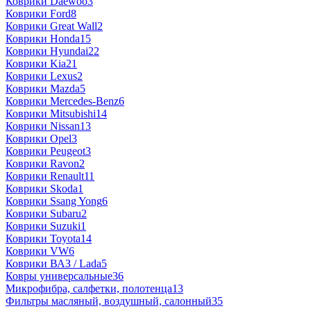
Коврики Daewoo
3
Коврики Ford
8
Коврики Great Wall
2
Коврики Honda
15
Коврики Hyundai
22
Коврики Kia
21
Коврики Lexus
2
Коврики Mazda
5
Коврики Mercedes-Benz
6
Коврики Mitsubishi
14
Коврики Nissan
13
Коврики Opel
3
Коврики Peugeot
3
Коврики Ravon
2
Коврики Renault
11
Коврики Skoda
1
Коврики Ssang Yong
6
Коврики Subaru
2
Коврики Suzuki
1
Коврики Toyota
14
Коврики VW
6
Коврики ВАЗ / Lada
5
Ковры универсальные
36
Микрофибра, салфетки, полотенца
13
Фильтры масляный, воздушный, салонный
35