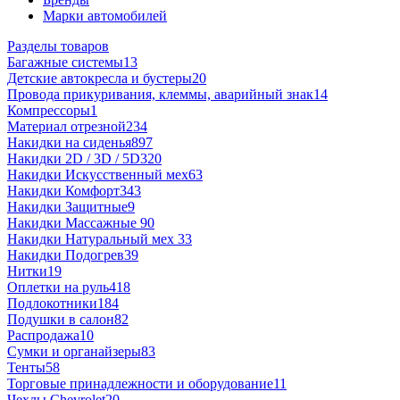
Марки автомобилей
Разделы товаров
Багажные системы
13
Детские автокресла и бустеры
20
Провода прикуривания, клеммы, аварийный знак
14
Компрессоры
1
Материал отрезной
234
Накидки на сиденья
897
Накидки 2D / 3D / 5D
320
Накидки Искусственный мех
63
Накидки Комфорт
343
Накидки Защитные
9
Накидки Массажные
90
Накидки Натуральный мех
33
Накидки Подогрев
39
Нитки
19
Оплетки на руль
418
Подлокотники
184
Подушки в салон
82
Распродажа
10
Сумки и органайзеры
83
Тенты
58
Торговые принадлежности и оборудование
11
Чехлы Chevrolet
20