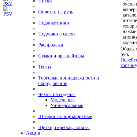
Нитки
очень 
выбери
Оплетки на руль
катало
интер
Подлокотники
товар 
нажми
Подушки в салон
кнопк
корзин
Распродажа
Общая 
руб.
Сумки и органайзеры
Перейт
корзин
Тенты
Торговые принадлежности и
оборудование
Чехлы на сиденья
Модельные
Универсальные
Шторки солнцезащитные
Щётки, скребки, лопаты
Акции