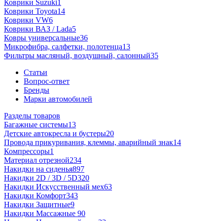
Коврики Suzuki
1
Коврики Toyota
14
Коврики VW
6
Коврики ВАЗ / Lada
5
Ковры универсальные
36
Микрофибра, салфетки, полотенца
13
Фильтры масляный, воздушный, салонный
35
Статьи
Вопрос-ответ
Бренды
Марки автомобилей
Разделы товаров
Багажные системы
13
Детские автокресла и бустеры
20
Провода прикуривания, клеммы, аварийный знак
14
Компрессоры
1
Материал отрезной
234
Накидки на сиденья
897
Накидки 2D / 3D / 5D
320
Накидки Искусственный мех
63
Накидки Комфорт
343
Накидки Защитные
9
Накидки Массажные
90