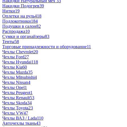
Накидки Натуральный мех
33
Накидки Подогрев
39
Нитки
19
Оплетки на руль
418
Подлокотники
184
Подушки в салон
82
Распродажа
10
Сумки и органайзеры
83
Тенты
58
Торговые принадлежности и оборудование
11
Чехлы Chevrolet
20
Чехлы Ford
27
Чехлы Hyundai
118
Чехлы Kia
60
Чехлы Mazda
35
Чехлы Mitsubishi
4
Чехлы Nissan
4
Чехлы Opel
1
Чехлы Peugeot
1
Чехлы Renault
53
Чехлы Skoda
34
Чехлы Toyota
23
Чехлы VW
47
Чехлы ВАЗ / Lada
110
Авточехлы ткань
43