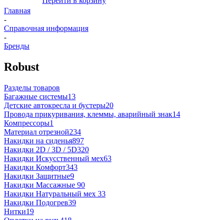
Перейти в корзину
Главная
-
Справочная информация
-
Бренды
Robust
Разделы товаров
Багажные системы
13
Детские автокресла и бустеры
20
Провода прикуривания, клеммы, аварийный знак
14
Компрессоры
1
Материал отрезной
234
Накидки на сиденья
897
Накидки 2D / 3D / 5D
320
Накидки Искусственный мех
63
Накидки Комфорт
343
Накидки Защитные
9
Накидки Массажные
90
Накидки Натуральный мех
33
Накидки Подогрев
39
Нитки
19