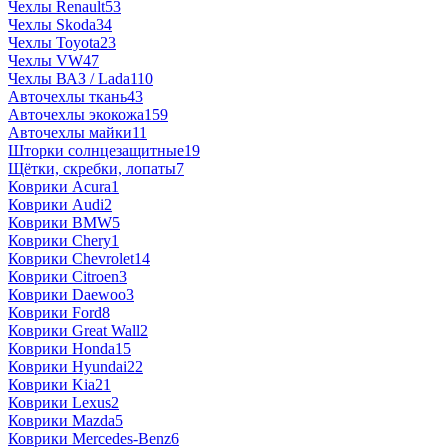
Чехлы Renault
53
Чехлы Skoda
34
Чехлы Toyota
23
Чехлы VW
47
Чехлы ВАЗ / Lada
110
Авточехлы ткань
43
Авточехлы экокожа
159
Авточехлы майки
11
Шторки солнцезащитные
19
Щётки, скребки, лопаты
7
Коврики Acura
1
Коврики Audi
2
Коврики BMW
5
Коврики Chery
1
Коврики Chevrolet
14
Коврики Citroen
3
Коврики Daewoo
3
Коврики Ford
8
Коврики Great Wall
2
Коврики Honda
15
Коврики Hyundai
22
Коврики Kia
21
Коврики Lexus
2
Коврики Mazda
5
Коврики Mercedes-Benz
6