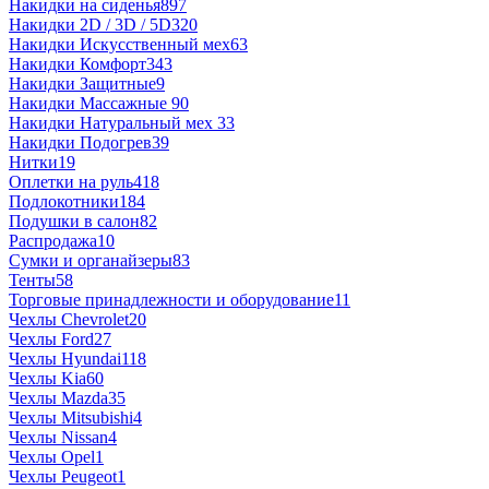
Накидки на сиденья
897
Накидки 2D / 3D / 5D
320
Накидки Искусственный мех
63
Накидки Комфорт
343
Накидки Защитные
9
Накидки Массажные
90
Накидки Натуральный мех
33
Накидки Подогрев
39
Нитки
19
Оплетки на руль
418
Подлокотники
184
Подушки в салон
82
Распродажа
10
Сумки и органайзеры
83
Тенты
58
Торговые принадлежности и оборудование
11
Чехлы Chevrolet
20
Чехлы Ford
27
Чехлы Hyundai
118
Чехлы Kia
60
Чехлы Mazda
35
Чехлы Mitsubishi
4
Чехлы Nissan
4
Чехлы Opel
1
Чехлы Peugeot
1