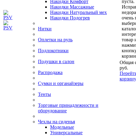
Накидки Комфорт
пуста.
Накидки Массажные
Исправ
Накидки Натуральный мех
недор
Накидки Подогрев
очень 
выбери
Нитки
катало
интер
Оплетки на руль
товар 
нажми
Подлокотники
кнопк
корзин
Подушки в салон
Общая 
руб.
Распродажа
Перейт
корзин
Сумки и органайзеры
Тенты
Торговые принадлежности и
оборудование
Чехлы на сиденья
Модельные
Универсальные