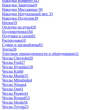
Накидки Комфорт
343
Накидки Защитные
9
Накидки Массажные
90
Накидки Натуральный мех
33
Накидки Подогрев
39
Нитки
19
Оплетки на руль
418
Подлокотники
184
Подушки в салон
82
Распродажа
10
Сумки и органайзеры
83
Тенты
58
Торговые принадлежности и оборудование
11
Чехлы Chevrolet
20
Чехлы Ford
27
Чехлы Hyundai
118
Чехлы Kia
60
Чехлы Mazda
35
Чехлы Mitsubishi
4
Чехлы Nissan
4
Чехлы Opel
1
Чехлы Peugeot
1
Чехлы Renault
53
Чехлы Skoda
34
Чехлы Toyota
23