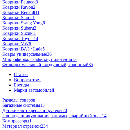
Коврики Peugeot
3
Коврики Ravon
2
Коврики Renault
11
Коврики Skoda
1
Коврики Ssang Yong
6
Коврики Subaru
2
Коврики Suzuki
1
Коврики Toyota
14
Коврики VW
6
Коврики ВАЗ / Lada
5
Ковры универсальные
36
Микрофибра, салфетки, полотенца
13
Фильтры масляный, воздушный, салонный
35
Статьи
Вопрос-ответ
Бренды
Марки автомобилей
Разделы товаров
Багажные системы
13
Детские автокресла и бустеры
20
Провода прикуривания, клеммы, аварийный знак
14
Компрессоры
1
Материал отрезной
234