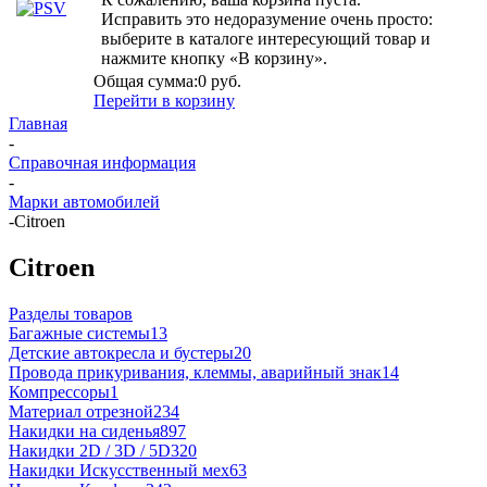
Исправить это недоразумение очень просто:
выберите в каталоге интересующий товар и
нажмите кнопку «В корзину».
Общая сумма:
0 руб.
Перейти в корзину
Главная
-
Справочная информация
-
Марки автомобилей
-
Citroen
Citroen
Разделы товаров
Багажные системы
13
Детские автокресла и бустеры
20
Провода прикуривания, клеммы, аварийный знак
14
Компрессоры
1
Материал отрезной
234
Накидки на сиденья
897
Накидки 2D / 3D / 5D
320
Накидки Искусственный мех
63