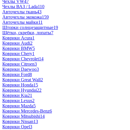
Чехлы VW
47
Чехлы ВАЗ / Lada
110
Авточехлы ткань
43
Авточехлы экокожа
159
Авточехлы майки
11
Шторки солнцезащитные
19
Щётки, скребки, лопаты
7
Коврики Acura
1
Коврики Audi
2
Коврики BMW
5
Коврики Chery
1
Коврики Chevrolet
14
Коврики Citroen
3
Коврики Daewoo
3
Коврики Ford
8
Коврики Great Wall
2
Коврики Honda
15
Коврики Hyundai
22
Коврики Kia
21
Коврики Lexus
2
Коврики Mazda
5
Коврики Mercedes-Benz
6
Коврики Mitsubishi
14
Коврики Nissan
13
Коврики Opel
3