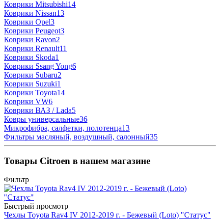
Коврики Mitsubishi
14
Коврики Nissan
13
Коврики Opel
3
Коврики Peugeot
3
Коврики Ravon
2
Коврики Renault
11
Коврики Skoda
1
Коврики Ssang Yong
6
Коврики Subaru
2
Коврики Suzuki
1
Коврики Toyota
14
Коврики VW
6
Коврики ВАЗ / Lada
5
Ковры универсальные
36
Микрофибра, салфетки, полотенца
13
Фильтры масляный, воздушный, салонный
35
Товары Citroen в нашем магазине
Фильтр
Быстрый просмотр
Чехлы Toyota Rav4 IV 2012-2019 г. - Бежевый (Loto) "Статус"