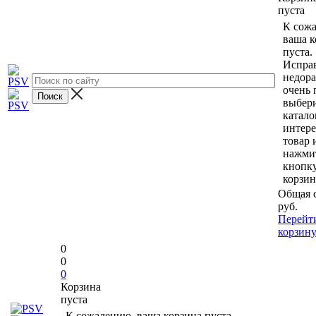
пуста
К сож
ваша к
пуста.
Исправ
недор
очень 
выбери
катало
интер
товар 
нажми
кнопк
корзин
Общая 
руб.
Перейт
корзин
0
0
0
Корзина
пуста
К сожалению, ваша корзина пуста.