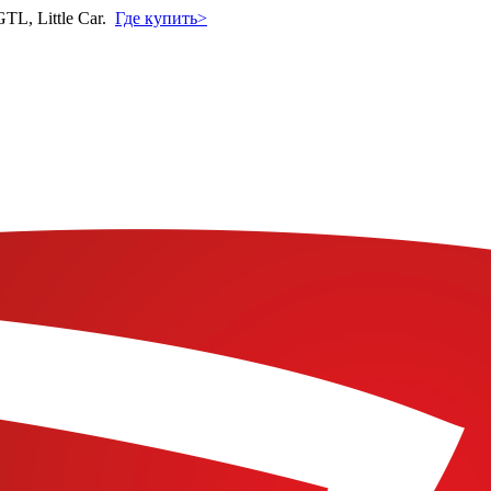
L, Little Car.
Где купить>