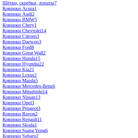
Щётки, скребки, лопаты
7
Коврики Acura
1
Коврики Audi
2
Коврики BMW
5
Коврики Chery
1
Коврики Chevrolet
14
Коврики Citroen
3
Коврики Daewoo
3
Коврики Ford
8
Коврики Great Wall
2
Коврики Honda
15
Коврики Hyundai
22
Коврики Kia
21
Коврики Lexus
2
Коврики Mazda
5
Коврики Mercedes-Benz
6
Коврики Mitsubishi
14
Коврики Nissan
13
Коврики Opel
3
Коврики Peugeot
3
Коврики Ravon
2
Коврики Renault
11
Коврики Skoda
1
Коврики Ssang Yong
6
Коврики Subaru
2