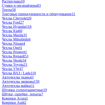
Распродажа
10
Сумки и органайзеры
83
Тенты
58
Торговые принадлежности и оборудование
11
Чехлы Chevrolet
20
Чехлы Ford
27
Чехлы Hyundai
118
Чехлы Kia
60
Чехлы Mazda
35
Чехлы Mitsubishi
4
Чехлы Nissan
4
Чехлы Opel
1
Чехлы Peugeot
1
Чехлы Renault
53
Чехлы Skoda
34
Чехлы Toyota
23
Чехлы VW
47
Чехлы ВАЗ / Lada
110
Авточехлы ткань
43
Авточехлы экокожа
159
Авточехлы майки
11
Шторки солнцезащитные
19
Щётки, скребки, лопаты
7
Коврики Acura
1
Коврики Audi
2