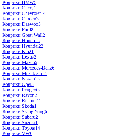
Коврики BMW
5
Коврики Chery
1
Коврики Chevrolet
14
Коврики Citroen
3
Коврики Daewoo
3
Коврики Ford
8
Коврики Great Wall
2
Коврики Honda
15
Коврики Hyundai
22
Коврики Kia
21
Коврики Lexus
2
Коврики Mazda
5
Коврики Mercedes-Benz
6
Коврики Mitsubishi
14
Коврики Nissan
13
Коврики Opel
3
Коврики Peugeot
3
Коврики Ravon
2
Коврики Renault
11
Коврики Skoda
1
Коврики Ssang Yong
6
Коврики Subaru
2
Коврики Suzuki
1
Коврики Toyota
14
Коврики VW
6