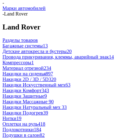
-
Марки автомобилей
-
Land Rover
Land Rover
Разделы товаров
Багажные системы
13
Детские автокресла и бустеры
20
Провода прикуривания, клеммы, аварийный знак
14
Компрессоры
1
Материал отрезной
234
Накидки на сиденья
897
Накидки 2D / 3D / 5D
320
Накидки Искусственный мех
63
Накидки Комфорт
343
Накидки Защитные
9
Накидки Массажные
90
Накидки Натуральный мех
33
Накидки Подогрев
39
Нитки
19
Оплетки на руль
418
Подлокотники
184
Подушки в салон
82