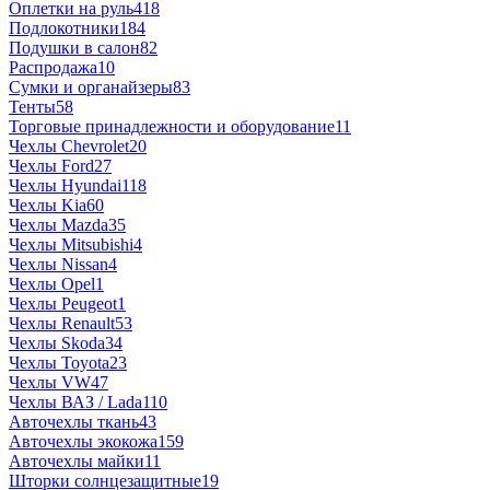
Оплетки на руль
418
Подлокотники
184
Подушки в салон
82
Распродажа
10
Сумки и органайзеры
83
Тенты
58
Торговые принадлежности и оборудование
11
Чехлы Chevrolet
20
Чехлы Ford
27
Чехлы Hyundai
118
Чехлы Kia
60
Чехлы Mazda
35
Чехлы Mitsubishi
4
Чехлы Nissan
4
Чехлы Opel
1
Чехлы Peugeot
1
Чехлы Renault
53
Чехлы Skoda
34
Чехлы Toyota
23
Чехлы VW
47
Чехлы ВАЗ / Lada
110
Авточехлы ткань
43
Авточехлы экокожа
159
Авточехлы майки
11
Шторки солнцезащитные
19