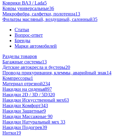
Коврики ВАЗ / Lada
5
Ковры универсальные
36
Микрофибра, салфетки, полотенца
13
Фильтры масляный, воздушный, салонный
35
Статьи
Вопрос-ответ
Бренды
Марки автомобилей
Разделы товаров
Багажные системы
13
Детские автокресла и бустеры
20
Провода прикуривания, клеммы, аварийный знак
14
Компрессоры
1
Материал отрезной
234
Накидки на сиденья
897
Накидки 2D / 3D / 5D
320
Накидки Искусственный мех
63
Накидки Комфорт
343
Накидки Защитные
9
Накидки Массажные
90
Накидки Натуральный мех
33
Накидки Подогрев
39
Нитки
19