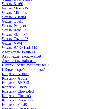
Чехлы Kia
60
Чехлы Mazda
35
Чехлы Mitsubishi
4
Чехлы Nissan
4
Чехлы Opel
1
Чехлы Peugeot
1
Чехлы Renault
53
Чехлы Skoda
34
Чехлы Toyota
23
Чехлы VW
47
Чехлы ВАЗ / Lada
110
Авточехлы ткань
43
Авточехлы экокожа
159
Авточехлы майки
11
Шторки солнцезащитные
19
Щётки, скребки, лопаты
7
Коврики Acura
1
Коврики Audi
2
Коврики BMW
5
Коврики Chery
1
Коврики Chevrolet
14
Коврики Citroen
3
Коврики Daewoo
3
Коврики Ford
8
Коврики Great Wall
2