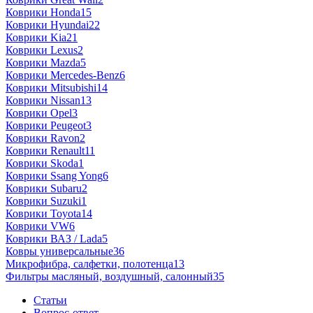
Коврики Honda
15
Коврики Hyundai
22
Коврики Kia
21
Коврики Lexus
2
Коврики Mazda
5
Коврики Mercedes-Benz
6
Коврики Mitsubishi
14
Коврики Nissan
13
Коврики Opel
3
Коврики Peugeot
3
Коврики Ravon
2
Коврики Renault
11
Коврики Skoda
1
Коврики Ssang Yong
6
Коврики Subaru
2
Коврики Suzuki
1
Коврики Toyota
14
Коврики VW
6
Коврики ВАЗ / Lada
5
Ковры универсальные
36
Микрофибра, салфетки, полотенца
13
Фильтры масляный, воздушный, салонный
35
Статьи
Вопрос-ответ