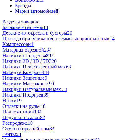
Бренды
Марки автомобилей
Разделы товаров
Багажные системы
13
Детские автокресла и бустеры
20
Провода прикуривания, клеммы, аварийный знак
14
Компрессоры
1
Материал отрезной
234
Накидки на сиденья
897
Накидки 2D / 3D / 5D
320
Накидки Искусственный мех
63
Накидки Комфорт
343
Накидки Защитные
9
Накидки Массажные
90
Накидки Натуральный мех
33
Накидки Подогрев
39
Нитки
19
Оплетки на руль
418
Подлокотники
184
Подушки в салон
82
Распродажа
10
Сумки и органайзеры
83
Тенты
58
Торговые принадлежности и оборудование
11