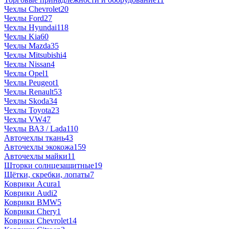
Чехлы Chevrolet
20
Чехлы Ford
27
Чехлы Hyundai
118
Чехлы Kia
60
Чехлы Mazda
35
Чехлы Mitsubishi
4
Чехлы Nissan
4
Чехлы Opel
1
Чехлы Peugeot
1
Чехлы Renault
53
Чехлы Skoda
34
Чехлы Toyota
23
Чехлы VW
47
Чехлы ВАЗ / Lada
110
Авточехлы ткань
43
Авточехлы экокожа
159
Авточехлы майки
11
Шторки солнцезащитные
19
Щётки, скребки, лопаты
7
Коврики Acura
1
Коврики Audi
2
Коврики BMW
5
Коврики Chery
1
Коврики Chevrolet
14