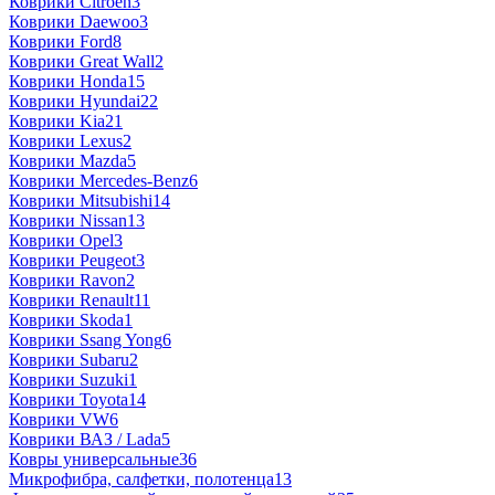
Коврики Citroen
3
Коврики Daewoo
3
Коврики Ford
8
Коврики Great Wall
2
Коврики Honda
15
Коврики Hyundai
22
Коврики Kia
21
Коврики Lexus
2
Коврики Mazda
5
Коврики Mercedes-Benz
6
Коврики Mitsubishi
14
Коврики Nissan
13
Коврики Opel
3
Коврики Peugeot
3
Коврики Ravon
2
Коврики Renault
11
Коврики Skoda
1
Коврики Ssang Yong
6
Коврики Subaru
2
Коврики Suzuki
1
Коврики Toyota
14
Коврики VW
6
Коврики ВАЗ / Lada
5
Ковры универсальные
36
Микрофибра, салфетки, полотенца
13