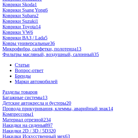
Коврики Skoda
1
Коврики Ssang Yong
6
Коврики Subaru
2
Коврики Suzuki
1
Коврики Toyota
14
Коврики VW
6
Коврики ВАЗ / Lada
5
Ковры универсальные
36
Микрофибра, салфетки, полотенца
13
Фильтры масляный, воздушный, салонный
35
Статьи
Вопрос-ответ
Бренды
Марки автомобилей
Разделы товаров
Багажные системы
13
Детские автокресла и бустеры
20
Провода прикуривания, клеммы, аварийный знак
14
Компрессоры
1
Материал отрезной
234
Накидки на сиденья
897
Накидки 2D / 3D / 5D
320
Накидки Искусственный мех
63