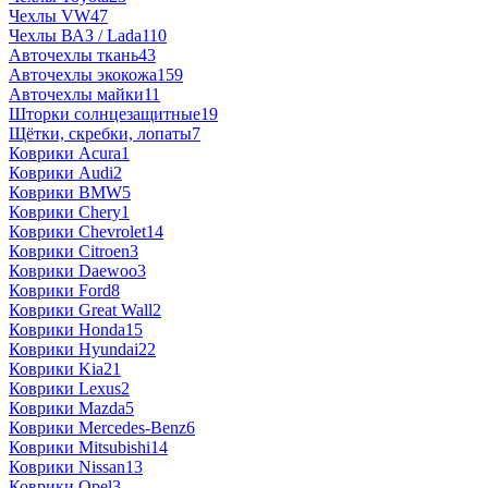
Чехлы VW
47
Чехлы ВАЗ / Lada
110
Авточехлы ткань
43
Авточехлы экокожа
159
Авточехлы майки
11
Шторки солнцезащитные
19
Щётки, скребки, лопаты
7
Коврики Acura
1
Коврики Audi
2
Коврики BMW
5
Коврики Chery
1
Коврики Chevrolet
14
Коврики Citroen
3
Коврики Daewoo
3
Коврики Ford
8
Коврики Great Wall
2
Коврики Honda
15
Коврики Hyundai
22
Коврики Kia
21
Коврики Lexus
2
Коврики Mazda
5
Коврики Mercedes-Benz
6
Коврики Mitsubishi
14
Коврики Nissan
13
Коврики Opel
3