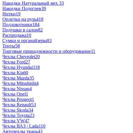
Накидки Натуральный мех
33
Накидки Подогрев
39
Нитки
19
Оплетки на руль
418
Подлокотники
184
Подушки в салон
82
Распродажа
10
Сумки и органайзеры
83
Тенты
58
Торговые принадлежности и оборудование
11
Чехлы Chevrolet
20
Чехлы Ford
27
Чехлы Hyundai
118
Чехлы Kia
60
Чехлы Mazda
35
Чехлы Mitsubishi
4
Чехлы Nissan
4
Чехлы Opel
1
Чехлы Peugeot
1
Чехлы Renault
53
Чехлы Skoda
34
Чехлы Toyota
23
Чехлы VW
47
Чехлы ВАЗ / Lada
110
Авточехлы ткань
43