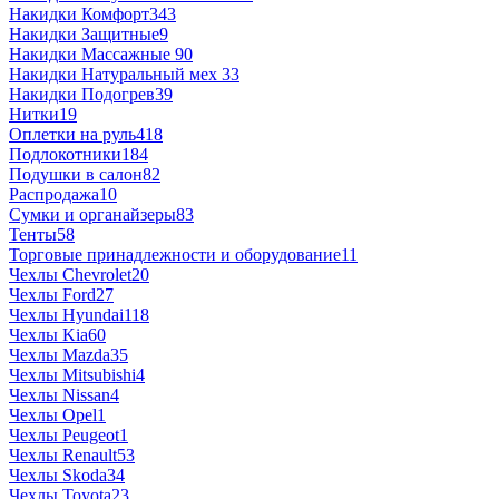
Накидки Комфорт
343
Накидки Защитные
9
Накидки Массажные
90
Накидки Натуральный мех
33
Накидки Подогрев
39
Нитки
19
Оплетки на руль
418
Подлокотники
184
Подушки в салон
82
Распродажа
10
Сумки и органайзеры
83
Тенты
58
Торговые принадлежности и оборудование
11
Чехлы Chevrolet
20
Чехлы Ford
27
Чехлы Hyundai
118
Чехлы Kia
60
Чехлы Mazda
35
Чехлы Mitsubishi
4
Чехлы Nissan
4
Чехлы Opel
1
Чехлы Peugeot
1
Чехлы Renault
53
Чехлы Skoda
34
Чехлы Toyota
23