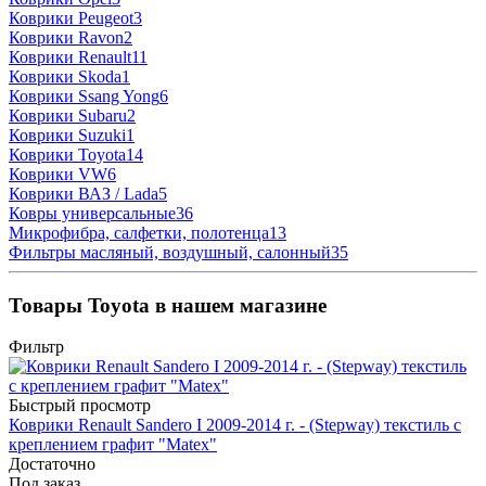
Коврики Peugeot
3
Коврики Ravon
2
Коврики Renault
11
Коврики Skoda
1
Коврики Ssang Yong
6
Коврики Subaru
2
Коврики Suzuki
1
Коврики Toyota
14
Коврики VW
6
Коврики ВАЗ / Lada
5
Ковры универсальные
36
Микрофибра, салфетки, полотенца
13
Фильтры масляный, воздушный, салонный
35
Товары Toyota в нашем магазине
Фильтр
Быстрый просмотр
Коврики Renault Sandero I 2009-2014 г. - (Stepway) текстиль с
креплением графит "Matex"
Достаточно
Под заказ