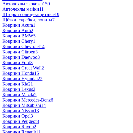
Авточехлы экокожа
159
Авточехлы майки
11
Шторки солнцезащитные
19
Щётки, скребки, лопаты
7
Коврики Acura
1
Коврики Audi
2
Коврики BMW
5
Коврики Chery
1
Коврики Chevrolet
14
Коврики Citroen
3
Коврики Daewoo
3
Коврики Ford
8
Коврики Great Wall
2
Коврики Honda
15
Коврики Hyundai
22
Коврики Kia
21
Коврики Lexus
2
Коврики Mazda
5
Коврики Mercedes-Benz
6
Коврики Mitsubishi
14
Коврики Nissan
13
Коврики Opel
3
Коврики Peugeot
3
Коврики Ravon
2
Коврики Renault
11