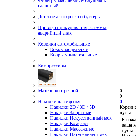
Фильтры масляный, воздушный,
салонный
Детские автокресла и бустеры
Провода прикуривания, клеммы,
аварийный знак
Коврики автомобильные
Ковры модельные
Ковры универсальные
Компрессоры
Материал отрезной
0
0
Накидки на сиденья
0
Накидки 2D / 3D / 5D
Корзин
Накидки Защитные
пуста
Накидки Искусственный мех
К сож
Накидки Комфорт
ваша к
Накидки Массажные
пуста.
Накидки Натуральный мех
Исправ