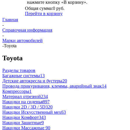
нажмите кнопку «В корзину».
Общая сумма:
0 руб.
Перейти в корзину
Главная
-
Справочная информация
-
Марки автомобилей
-
Toyota
Toyota
Разделы товаров
Багажные системы
13
Детские автокресла и бустеры
20
Провода прикуривания, клеммы, аварийный знак
14
Компрессоры
1
Материал отрезной
234
Накидки на сиденья
897
Накидки 2D / 3D / 5D
320
Накидки Искусственный мех
63
Накидки Комфорт
343
Накидки Защитные
9
Накидки Массажные
90