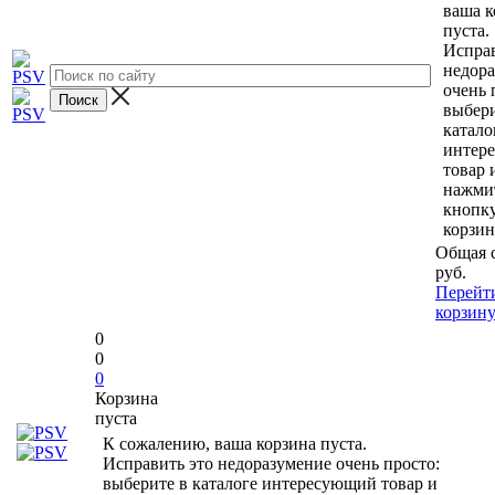
ваша к
пуста.
Исправ
недор
очень 
выбери
катало
интер
товар 
нажми
кнопк
корзин
Общая 
руб.
Перейт
корзин
0
0
0
Корзина
пуста
К сожалению, ваша корзина пуста.
Исправить это недоразумение очень просто:
выберите в каталоге интересующий товар и