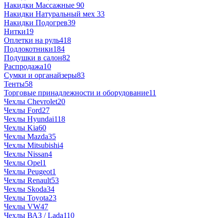
Накидки Массажные
90
Накидки Натуральный мех
33
Накидки Подогрев
39
Нитки
19
Оплетки на руль
418
Подлокотники
184
Подушки в салон
82
Распродажа
10
Сумки и органайзеры
83
Тенты
58
Торговые принадлежности и оборудование
11
Чехлы Chevrolet
20
Чехлы Ford
27
Чехлы Hyundai
118
Чехлы Kia
60
Чехлы Mazda
35
Чехлы Mitsubishi
4
Чехлы Nissan
4
Чехлы Opel
1
Чехлы Peugeot
1
Чехлы Renault
53
Чехлы Skoda
34
Чехлы Toyota
23
Чехлы VW
47
Чехлы ВАЗ / Lada
110