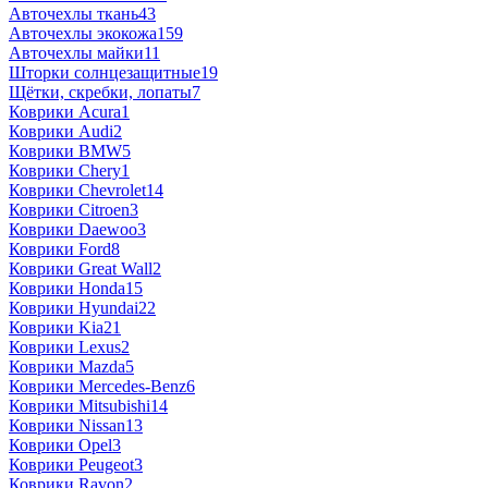
Авточехлы ткань
43
Авточехлы экокожа
159
Авточехлы майки
11
Шторки солнцезащитные
19
Щётки, скребки, лопаты
7
Коврики Acura
1
Коврики Audi
2
Коврики BMW
5
Коврики Chery
1
Коврики Chevrolet
14
Коврики Citroen
3
Коврики Daewoo
3
Коврики Ford
8
Коврики Great Wall
2
Коврики Honda
15
Коврики Hyundai
22
Коврики Kia
21
Коврики Lexus
2
Коврики Mazda
5
Коврики Mercedes-Benz
6
Коврики Mitsubishi
14
Коврики Nissan
13
Коврики Opel
3
Коврики Peugeot
3
Коврики Ravon
2