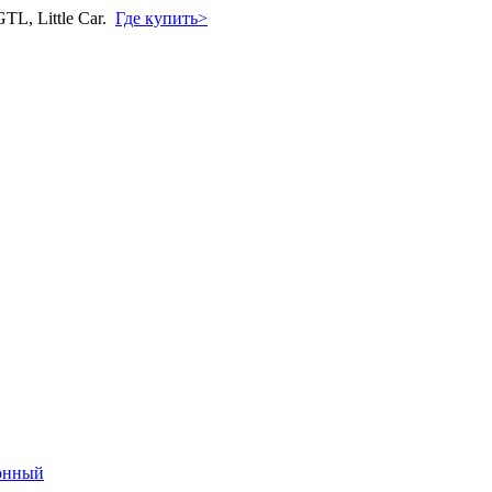
L, Little Car.
Где купить>
онный