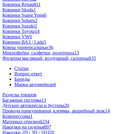
Коврики Renault
11
Коврики Skoda
1
Коврики Ssang Yong
6
Коврики Subaru
2
Коврики Suzuki
1
Коврики Toyota
14
Коврики VW
6
Коврики ВАЗ / Lada
5
Ковры универсальные
36
Микрофибра, салфетки, полотенца
13
Фильтры масляный, воздушный, салонный
35
Статьи
Вопрос-ответ
Бренды
Марки автомобилей
Разделы товаров
Багажные системы
13
Детские автокресла и бустеры
20
Провода прикуривания, клеммы, аварийный знак
14
Компрессоры
1
Материал отрезной
234
Накидки на сиденья
897
Накидки 2D / 3D / 5D
320