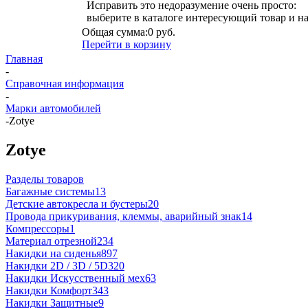
Исправить это недоразумение очень просто:
выберите в каталоге интересующий товар и н
Общая сумма:
0 руб.
Перейти в корзину
Главная
-
Справочная информация
-
Марки автомобилей
-
Zotye
Zotye
Разделы товаров
Багажные системы
13
Детские автокресла и бустеры
20
Провода прикуривания, клеммы, аварийный знак
14
Компрессоры
1
Материал отрезной
234
Накидки на сиденья
897
Накидки 2D / 3D / 5D
320
Накидки Искусственный мех
63
Накидки Комфорт
343
Накидки Защитные
9