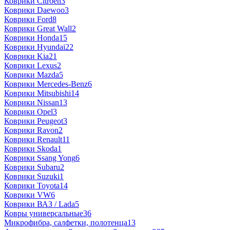
Коврики Citroen
3
Коврики Daewoo
3
Коврики Ford
8
Коврики Great Wall
2
Коврики Honda
15
Коврики Hyundai
22
Коврики Kia
21
Коврики Lexus
2
Коврики Mazda
5
Коврики Mercedes-Benz
6
Коврики Mitsubishi
14
Коврики Nissan
13
Коврики Opel
3
Коврики Peugeot
3
Коврики Ravon
2
Коврики Renault
11
Коврики Skoda
1
Коврики Ssang Yong
6
Коврики Subaru
2
Коврики Suzuki
1
Коврики Toyota
14
Коврики VW
6
Коврики ВАЗ / Lada
5
Ковры универсальные
36
Микрофибра, салфетки, полотенца
13