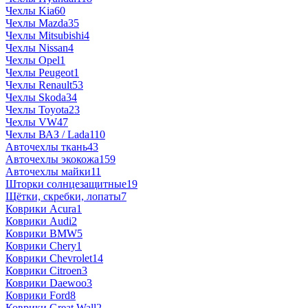
Чехлы Kia
60
Чехлы Mazda
35
Чехлы Mitsubishi
4
Чехлы Nissan
4
Чехлы Opel
1
Чехлы Peugeot
1
Чехлы Renault
53
Чехлы Skoda
34
Чехлы Toyota
23
Чехлы VW
47
Чехлы ВАЗ / Lada
110
Авточехлы ткань
43
Авточехлы экокожа
159
Авточехлы майки
11
Шторки солнцезащитные
19
Щётки, скребки, лопаты
7
Коврики Acura
1
Коврики Audi
2
Коврики BMW
5
Коврики Chery
1
Коврики Chevrolet
14
Коврики Citroen
3
Коврики Daewoo
3
Коврики Ford
8
Коврики Great Wall
2