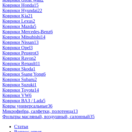
Коврики Honda
15
Коврики Hyundai
22
Коврики Kia
21
Коврики Lexus
2
Коврики Mazda
5
Коврики Mercedes-Benz
6
Коврики Mitsubishi
14
Коврики Nissan
13
Коврики Opel
3
Коврики Peugeot
3
Коврики Ravon
2
Коврики Renault
11
Коврики Skoda
1
Коврики Ssang Yong
6
Коврики Subaru
2
Коврики Suzuki
1
Коврики Toyota
14
Коврики VW
6
Коврики ВАЗ / Lada
5
Ковры универсальные
36
Микрофибра, салфетки, полотенца
13
Фильтры масляный, воздушный, салонный
35
Статьи
Вопрос-ответ