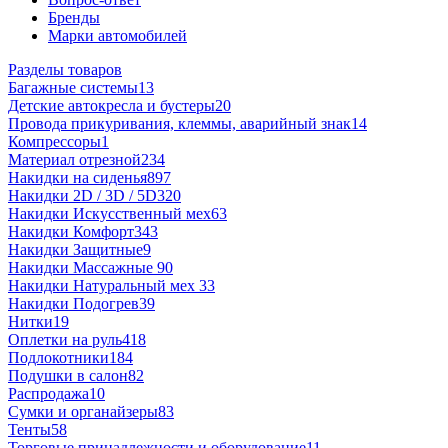
Бренды
Марки автомобилей
Разделы товаров
Багажные системы
13
Детские автокресла и бустеры
20
Провода прикуривания, клеммы, аварийный знак
14
Компрессоры
1
Материал отрезной
234
Накидки на сиденья
897
Накидки 2D / 3D / 5D
320
Накидки Искусственный мех
63
Накидки Комфорт
343
Накидки Защитные
9
Накидки Массажные
90
Накидки Натуральный мех
33
Накидки Подогрев
39
Нитки
19
Оплетки на руль
418
Подлокотники
184
Подушки в салон
82
Распродажа
10
Сумки и органайзеры
83
Тенты
58
Торговые принадлежности и оборудование
11