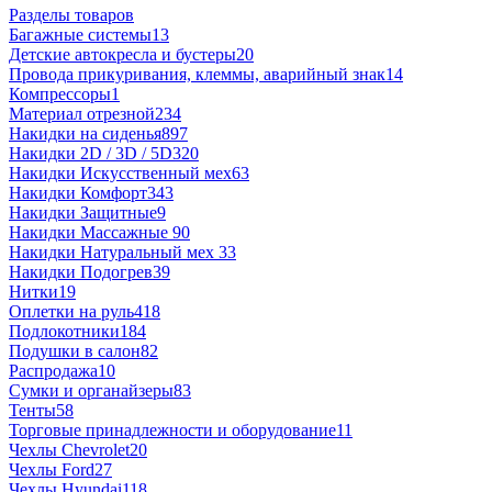
Разделы товаров
Багажные системы
13
Детские автокресла и бустеры
20
Провода прикуривания, клеммы, аварийный знак
14
Компрессоры
1
Материал отрезной
234
Накидки на сиденья
897
Накидки 2D / 3D / 5D
320
Накидки Искусственный мех
63
Накидки Комфорт
343
Накидки Защитные
9
Накидки Массажные
90
Накидки Натуральный мех
33
Накидки Подогрев
39
Нитки
19
Оплетки на руль
418
Подлокотники
184
Подушки в салон
82
Распродажа
10
Сумки и органайзеры
83
Тенты
58
Торговые принадлежности и оборудование
11
Чехлы Chevrolet
20
Чехлы Ford
27
Чехлы Hyundai
118