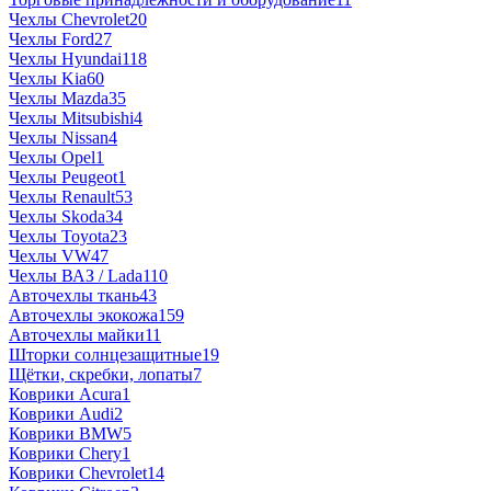
Чехлы Chevrolet
20
Чехлы Ford
27
Чехлы Hyundai
118
Чехлы Kia
60
Чехлы Mazda
35
Чехлы Mitsubishi
4
Чехлы Nissan
4
Чехлы Opel
1
Чехлы Peugeot
1
Чехлы Renault
53
Чехлы Skoda
34
Чехлы Toyota
23
Чехлы VW
47
Чехлы ВАЗ / Lada
110
Авточехлы ткань
43
Авточехлы экокожа
159
Авточехлы майки
11
Шторки солнцезащитные
19
Щётки, скребки, лопаты
7
Коврики Acura
1
Коврики Audi
2
Коврики BMW
5
Коврики Chery
1
Коврики Chevrolet
14