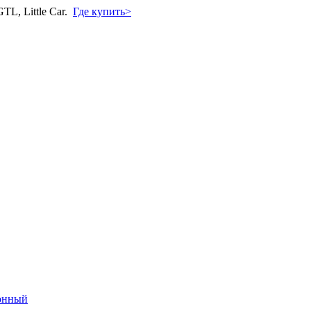
L, Little Car.
Где купить>
онный