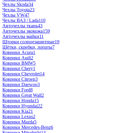
Чехлы Skoda
34
Чехлы Toyota
23
Чехлы VW
47
Чехлы ВАЗ / Lada
110
Авточехлы ткань
43
Авточехлы экокожа
159
Авточехлы майки
11
Шторки солнцезащитные
19
Щётки, скребки, лопаты
7
Коврики Acura
1
Коврики Audi
2
Коврики BMW
5
Коврики Chery
1
Коврики Chevrolet
14
Коврики Citroen
3
Коврики Daewoo
3
Коврики Ford
8
Коврики Great Wall
2
Коврики Honda
15
Коврики Hyundai
22
Коврики Kia
21
Коврики Lexus
2
Коврики Mazda
5
Коврики Mercedes-Benz
6
Коврики Mitsubishi
14