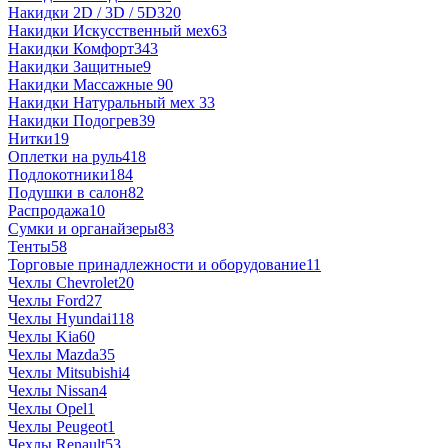
Накидки 2D / 3D / 5D
320
Накидки Искусственный мех
63
Накидки Комфорт
343
Накидки Защитные
9
Накидки Массажные
90
Накидки Натуральный мех
33
Накидки Подогрев
39
Нитки
19
Оплетки на руль
418
Подлокотники
184
Подушки в салон
82
Распродажа
10
Сумки и органайзеры
83
Тенты
58
Торговые принадлежности и оборудование
11
Чехлы Chevrolet
20
Чехлы Ford
27
Чехлы Hyundai
118
Чехлы Kia
60
Чехлы Mazda
35
Чехлы Mitsubishi
4
Чехлы Nissan
4
Чехлы Opel
1
Чехлы Peugeot
1
Чехлы Renault
53