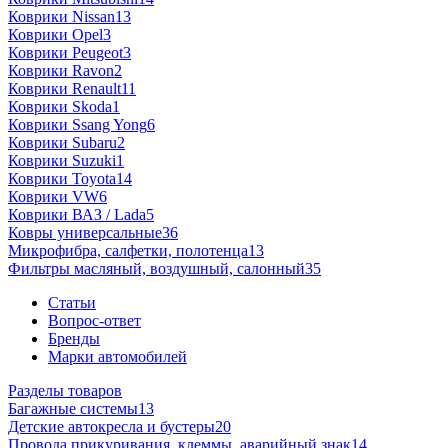
Коврики Nissan
13
Коврики Opel
3
Коврики Peugeot
3
Коврики Ravon
2
Коврики Renault
11
Коврики Skoda
1
Коврики Ssang Yong
6
Коврики Subaru
2
Коврики Suzuki
1
Коврики Toyota
14
Коврики VW
6
Коврики ВАЗ / Lada
5
Ковры универсальные
36
Микрофибра, салфетки, полотенца
13
Фильтры масляный, воздушный, салонный
35
Статьи
Вопрос-ответ
Бренды
Марки автомобилей
Разделы товаров
Багажные системы
13
Детские автокресла и бустеры
20
Провода прикуривания, клеммы, аварийный знак
14