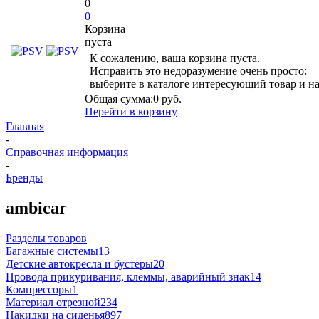
0
0
Корзина
пуста
К сожалению, ваша корзина пуста.
Исправить это недоразумение очень просто:
выберите в каталоге интересующий товар и н
Общая сумма:
0 руб.
Перейти в корзину
Главная
-
Справочная информация
-
Бренды
ambicar
Разделы товаров
Багажные системы
13
Детские автокресла и бустеры
20
Провода прикуривания, клеммы, аварийный знак
14
Компрессоры
1
Материал отрезной
234
Накидки на сиденья
897