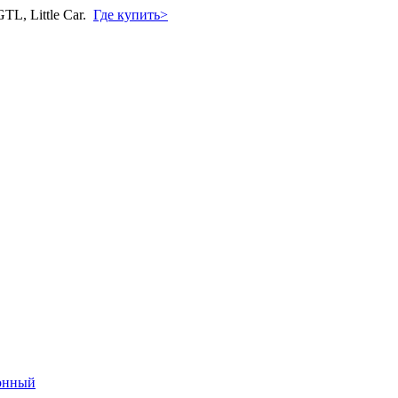
L, Little Car.
Где купить>
онный