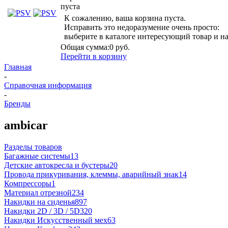
пуста
К сожалению, ваша корзина пуста.
Исправить это недоразумение очень просто:
выберите в каталоге интересующий товар и н
Общая сумма:
0 руб.
Перейти в корзину
Главная
-
Справочная информация
-
Бренды
ambicar
Разделы товаров
Багажные системы
13
Детские автокресла и бустеры
20
Провода прикуривания, клеммы, аварийный знак
14
Компрессоры
1
Материал отрезной
234
Накидки на сиденья
897
Накидки 2D / 3D / 5D
320
Накидки Искусственный мех
63