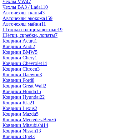
Чехлы VW
47
Чехлы ВАЗ / Lada
110
Авточехлы ткань
43
Авточехлы экокожа
159
Авточехлы майки
11
Шторки солнцезащитные
19
Щётки, скребки, лопаты
7
Коврики Acura
1
Коврики Audi
2
Коврики BMW
5
Коврики Chery
1
Коврики Chevrolet
14
Коврики Citroen
3
Коврики Daewoo
3
Коврики Ford
8
Коврики Great Wall
2
Коврики Honda
15
Коврики Hyundai
22
Коврики Kia
21
Коврики Lexus
2
Коврики Mazda
5
Коврики Mercedes-Benz
6
Коврики Mitsubishi
14
Коврики Nissan
13
Коврики Opel
3