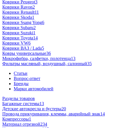
Коврики Peugeot
3
Коврики Ravon
2
Коврики Renault
11
Коврики Skoda
1
Коврики Ssang Yong
6
Коврики Subaru
2
Коврики Suzuki
1
Коврики Toyota
14
Коврики VW
6
Коврики ВАЗ / Lada
5
Ковры универсальные
36
Микрофибра, салфетки, полотенца
13
Фильтры масляный, воздушный, салонный
35
Статьи
Вопрос-ответ
Бренды
Марки автомобилей
Разделы товаров
Багажные системы
13
Детские автокресла и бустеры
20
Провода прикуривания, клеммы, аварийный знак
14
Компрессоры
1
Материал отрезной
234