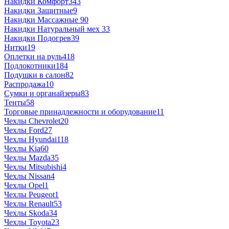
Накидки Комфорт
343
Накидки Защитные
9
Накидки Массажные
90
Накидки Натуральный мех
33
Накидки Подогрев
39
Нитки
19
Оплетки на руль
418
Подлокотники
184
Подушки в салон
82
Распродажа
10
Сумки и органайзеры
83
Тенты
58
Торговые принадлежности и оборудование
11
Чехлы Chevrolet
20
Чехлы Ford
27
Чехлы Hyundai
118
Чехлы Kia
60
Чехлы Mazda
35
Чехлы Mitsubishi
4
Чехлы Nissan
4
Чехлы Opel
1
Чехлы Peugeot
1
Чехлы Renault
53
Чехлы Skoda
34
Чехлы Toyota
23