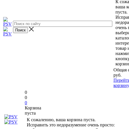
К сож
ваша к
пуста.
Исправ
недор
очень 
выбери
катало
интер
товар 
нажми
кнопк
корзин
Общая 
руб.
Перейт
корзин
0
0
0
Корзина
пуста
К сожалению, ваша корзина пуста.
Исправить это недоразумение очень просто: