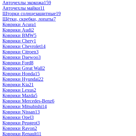
Авточехлы экокожа
159
Авточехлы майки
11
Шторки солнцезащитные
19
Щётки, скребки, лопаты
7
Коврики Acura
1
Коврики Audi
2
Коврики BMW
5
Коврики Chery
1
Коврики Chevrolet
14
Коврики Citroen
3
Коврики Daewoo
3
Коврики Ford
8
Коврики Great Wall
2
Коврики Honda
15
Коврики Hyundai
22
Коврики Kia
21
Коврики Lexus
2
Коврики Mazda
5
Коврики Mercedes-Benz
6
Коврики Mitsubishi
14
Коврики Nissan
13
Коврики Opel
3
Коврики Peugeot
3
Коврики Ravon
2
Коврики Renault
11