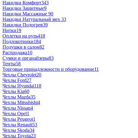
Накидки Комфорт
343
Накидки Защитные
9
Накидки Массажные
90
Накидки Натуральный мех
33
Накидки Подогрев
39
Нитки
19
Оплетки на руль
418
Подлокотники
184
Подушки в салон
82
Распродажа
10
Сумки и органайзеры
83
Тенты
58
Торговые принадлежности и оборудование
11
Чехлы Chevrolet
20
Чехлы Ford
27
Чехлы Hyundai
118
Чехлы Kia
60
Чехлы Mazda
35
Чехлы Mitsubishi
4
Чехлы Nissan
4
Чехлы Opel
1
Чехлы Peugeot
1
Чехлы Renault
53
Чехлы Skoda
34
Чехлы Toyota
23