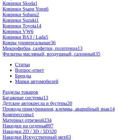
Коврики Skoda
1
Коврики Ssang Yong
6
Коврики Subaru
2
Коврики Suzuki
1
Коврики Toyota
14
Коврики VW
6
Коврики ВАЗ / Lada
5
Ковры универсальные
36
Микрофибра, салфетки, полотенца
13
Фильтры масляный, воздушный, салонный
35
Статьи
Вопрос-ответ
Бренды
Марки автомобилей
Разделы товаров
Багажные системы
13
Детские автокресла и бустеры
20
Провода прикуривания, клеммы, аварийный знак
14
Компрессоры
1
Материал отрезной
234
Накидки на сиденья
897
Накидки 2D / 3D / 5D
320
Накидки Искусственный мех
63