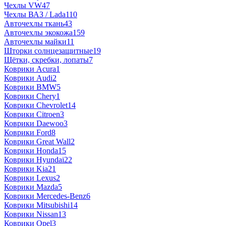
Чехлы VW
47
Чехлы ВАЗ / Lada
110
Авточехлы ткань
43
Авточехлы экокожа
159
Авточехлы майки
11
Шторки солнцезащитные
19
Щётки, скребки, лопаты
7
Коврики Acura
1
Коврики Audi
2
Коврики BMW
5
Коврики Chery
1
Коврики Chevrolet
14
Коврики Citroen
3
Коврики Daewoo
3
Коврики Ford
8
Коврики Great Wall
2
Коврики Honda
15
Коврики Hyundai
22
Коврики Kia
21
Коврики Lexus
2
Коврики Mazda
5
Коврики Mercedes-Benz
6
Коврики Mitsubishi
14
Коврики Nissan
13
Коврики Opel
3