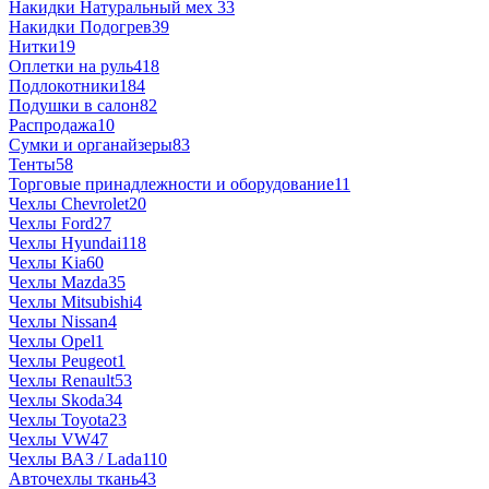
Накидки Натуральный мех
33
Накидки Подогрев
39
Нитки
19
Оплетки на руль
418
Подлокотники
184
Подушки в салон
82
Распродажа
10
Сумки и органайзеры
83
Тенты
58
Торговые принадлежности и оборудование
11
Чехлы Chevrolet
20
Чехлы Ford
27
Чехлы Hyundai
118
Чехлы Kia
60
Чехлы Mazda
35
Чехлы Mitsubishi
4
Чехлы Nissan
4
Чехлы Opel
1
Чехлы Peugeot
1
Чехлы Renault
53
Чехлы Skoda
34
Чехлы Toyota
23
Чехлы VW
47
Чехлы ВАЗ / Lada
110
Авточехлы ткань
43