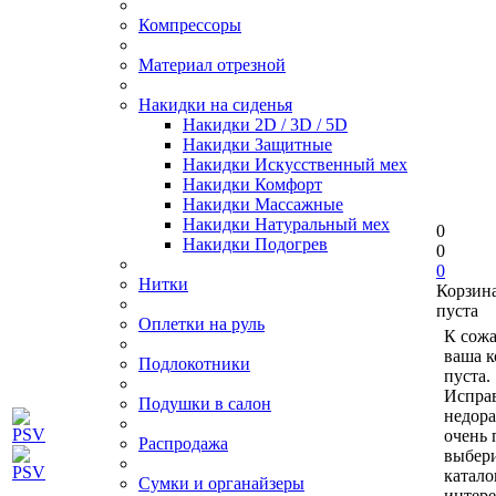
Компрессоры
Материал отрезной
Накидки на сиденья
Накидки 2D / 3D / 5D
Накидки Защитные
Накидки Искусственный мех
Накидки Комфорт
Накидки Массажные
Накидки Натуральный мех
0
Накидки Подогрев
0
0
Нитки
Корзин
пуста
Оплетки на руль
К сож
ваша к
Подлокотники
пуста.
Исправ
Подушки в салон
недор
очень 
Распродажа
выбери
катало
Сумки и органайзеры
интер