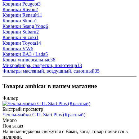
Коврики Peugeot
3
Коврики Ravon
2
Коврики Renault
11
Коврики Skoda
1
Коврики Ssang Yong
6
Коврики Subaru
2
Коврики Suzuki
1
Коврики Toyota
14
Коврики VW
6
Коврики ВАЗ / Lada
5
Ковры универсальные
36
Микрофибра, салфетки, полотенца
13
Фильтры масляный, воздушный, салонный
35
Товары ambicar в нашем магазине
Фильтр
Быстрый просмотр
Чехлы-майки GTL Start Plus (Красный)
Много
Под заказ
Наши менеджеры свяжутся с Вами, когда товар появится в
наличии.