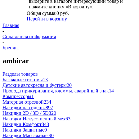
выберите в каталоге интересующий товар и
нажмите кнопку «В корзину».
Общая сумма:
0 руб.
Перейти в корзину
Главная
-
Справочная информация
-
Бренды
ambicar
Разделы товаров
Багажные системы
13
Детские автокресла и бустеры
20
Провода прикуривания, клеммы, аварийный знак
14
Компрессоры
1
Материал отрезной
234
Накидки на сиденья
897
Накидки 2D / 3D / 5D
320
Накидки Искусственный мех
63
Накидки Комфорт
343
Накидки Защитные
9
Накидки Массажные
90