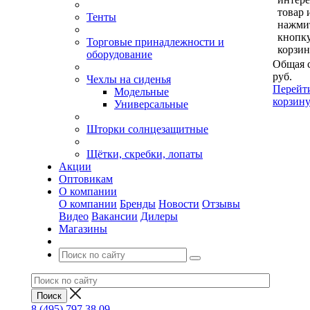
товар 
Тенты
нажми
кнопк
Торговые принадлежности и
корзин
оборудование
Общая 
руб.
Чехлы на сиденья
Перейт
Модельные
корзин
Универсальные
Шторки солнцезащитные
Щётки, скребки, лопаты
Акции
Оптовикам
О компании
О компании
Бренды
Новости
Отзывы
Видео
Вакансии
Дилеры
Магазины
8 (495) 797 38 09